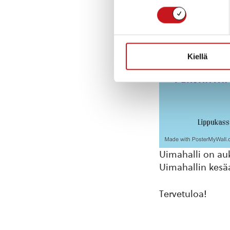
Kiellä
Uimahalli on auk
Uimahallin kesäa
Tervetuloa!