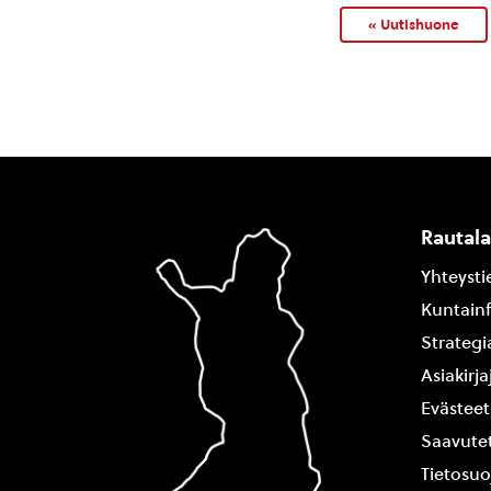
« Uutishuone
Rautal
Yhteysti
Kuntain
Strategi
Asiakirj
Evästeet
Saavutet
Tietosuo