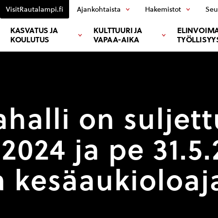
VisitRautalampi.fi
Ajankohtaista
Hakemistot
Seu
KASVATUS JA
KULTTUURI JA
ELINVOIMA
KOULUTUS
VAPAA-AIKA
TYÖLLISYY
halli on suljet
.2024 ja pe 31.5
a kesäaukioloaj