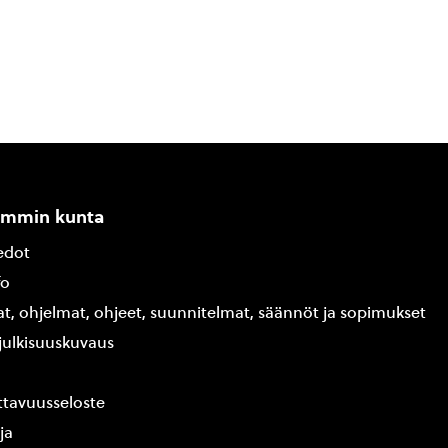
ammin kunta
edot
fo
at, ohjelmat, ohjeet, suunnitelmat, säännöt ja sopimukset
ajulkisuuskuvaus
tavuusseloste
ja