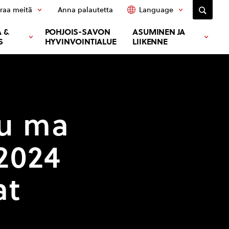
raa meitä
Anna palautetta
Language
 &
POHJOIS-SAVON
ASUMINEN JA
S
HYVINVOINTIALUE
LIIKENNE
tu ma
.2024
at