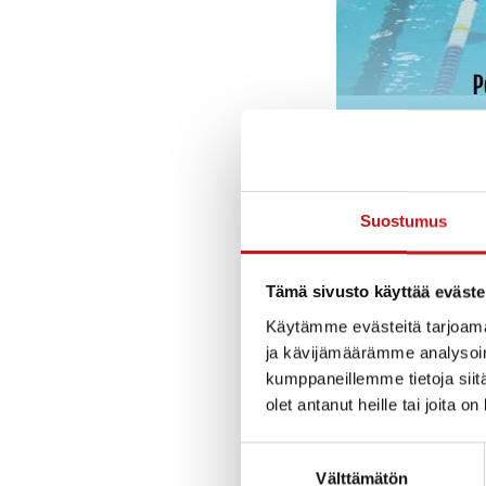
Suostumus
Tämä sivusto käyttää eväste
Käytämme evästeitä tarjoama
ja kävijämäärämme analysoim
kumppaneillemme tietoja siitä
olet antanut heille tai joita o
Suostumuksen
Välttämätön
valinta