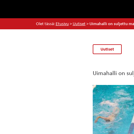
Olet tässä:
Etusivu
>
Uutiset
>
Uimahalli on suljettu ma 
Uutiset
Uimahalli on sulj