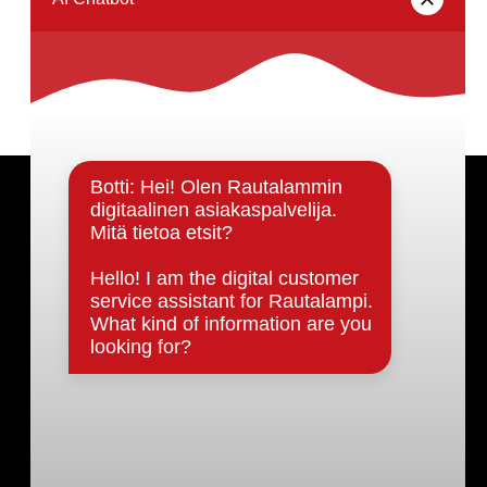
Päätöksenteko ja lähidemokratia
Päätökset, esityslistat & pöytäkirjat
Hallinto
Kunnanhallitus
Kunnanvaltuusto
Lautakunnat