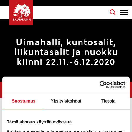
Uimahalli, kuntosalit,
liikuntasalit ja nuokku
kiinni 22.11.-6.12.2020
Olet tässä:
Etusivu
>
Uutiset
>
Uimahalli, kuntosalit, liikuntasalit ja
nuokku kiinni 22.11.-6.12.2020
Suostumus
Yksityiskohdat
Tietoja
Uutiset
Tämä sivusto käyttää evästeitä
KORONAVIRUS
,
LIIKUNTA
,
NUORISOTYÖ
,
LIIKUNTAPAIKAT
,
MATTI
Käytämme evästeitä tarjoamamme sisällön ja mainosten