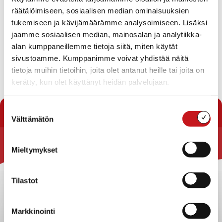
LOHEN KOULU
,
RAUTALAMMIN LUKIO
21.11.2020 — 17:45
räätälöimiseen, sosiaalisen median ominaisuuksien
tukemiseen ja kävijämäärämme analysoimiseen. Lisäksi
Koronatilanteen varotoimenpiteenä Rautalammin
jaamme sosiaalisen median, mainosalan ja analytiikka-
uimahalli, kuntosalit, liikuntasalit ja nuorisotilat on
alan kumppaneillemme tietoja siitä, miten käytät
suljettu 22.11.-6.12.2020. Infoamme jatkosta kunnan
sivustoamme. Kumppanimme voivat yhdistää näitä
nettisivuilla.
tietoja muihin tietoihin, joita olet antanut heille tai joita on
kerätty, kun olet käyttänyt heidän palvelujaan.
« Uutishuone
Suostumuksen
Välttämätön
valinta
Mieltymykset
Rautalammin kunta
Yhteystiedot
Tilastot
Kuntainfo
Strategiat, ohjelmat, ohjeet, suunnitelmat, säännöt ja
sopimukset
Markkinointi