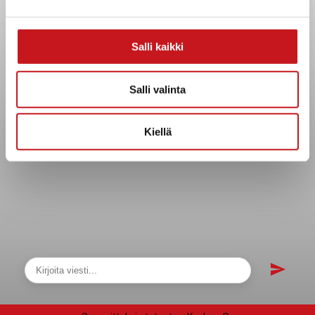
Asiakirjajulkisuuskuvaus
Evästeet
Saavutettavuusseloste
Salli kaikki
Tietosuoja
Salli valinta
Tietosuojaselosteet
Tietopyyntö
Kiellä
Päätöksenteko ja lähidemokratia
Päätökset, esityslistat & pöytäkirjat
Hallinto
Kunnanhallitus
Kunnanvaltuusto
Lautakunnat