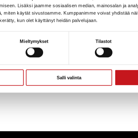
11.3.
iseen. Lisäksi jaamme sosiaalisen median, mainosalan ja analy
, miten käytät sivustoamme. Kumppanimme voivat yhdistää näitä t
iäinen)
n kerätty, kun olet käyttänyt heidän palvelujaan.
äsiäinen)
Mieltymykset
Tilastot
pu)
atorstai)
Salli valinta