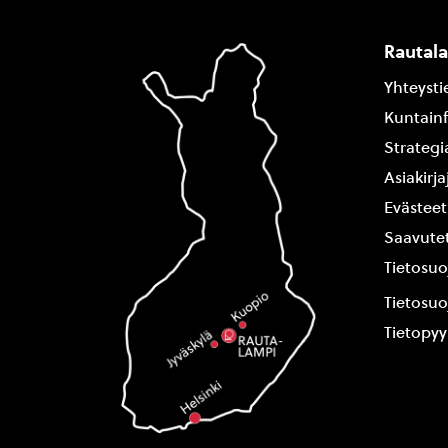
Rautal
Yhteysti
Kuntain
Strategi
Asiakirj
Evästeet
Saavutet
Tietosuo
Tietosuo
Tietopy