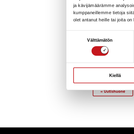
pe
10.3. ja la 
ja kävijämäärämme analysoim
kumppaneillemme tietoja siitä
pe 7.4. (Pääs
olet antanut heille tai joita o
ma 10.4. (Pä
Suostumuksen
Välttämätön
valinta
ma 1.5. (Vap
to 18.5. (Hel
Kiellä
« Uutishuone