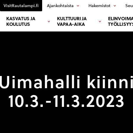
VisitRautalampi.fi
Ajankohtaista
Hakemistot
Seu
KASVATUS JA
KULTTUURI JA
ELINVOIMA
KOULUTUS
VAPAA-AIKA
TYÖLLISYY
Uimahalli kiinn
10.3.-11.3.2023