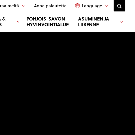
raa meitä
Anna palautetta
Language
 &
POHJOIS-SAVON
ASUMINEN JA
S
HYVINVOINTIALUE
LIIKENNE
i