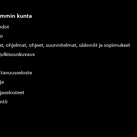
ammin kunta
edot
fo
at, ohjelmat, ohjeet, suunnitelmat, säännöt ja sopimukset
ajulkisuuskuvaus
tavuusseloste
ja
jaselosteet
yntö