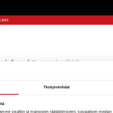
3.2023
mahalli on suljettu seuraavina päivinä:
piainen)
Yksityiskohdat
nhat)
 18.2. (Alamäkikilpailut)
itä
mme sisällön ja mainosten räätälöimiseen, sosiaalisen median