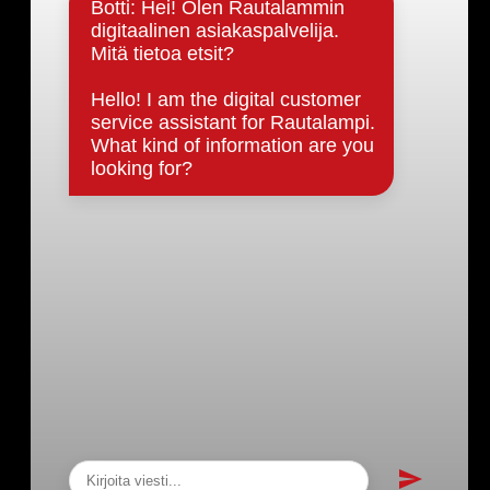
Päätöksenteko ja lähidemokratia
Päätökset, esityslistat & pöytäkirjat
Hallinto
Kunnanhallitus
Kunnanvaltuusto
Lautakunnat