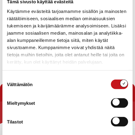
26.8.2020 — 15:57
Tämä sivusto käyttää evästeitä
Käytämme evästeitä tarjoamamme sisällön ja mainosten
Rautalammin uimahalli avataan maanantaina 7.9.2020,
räätälöimiseen, sosiaalisen median ominaisuuksien
mikäli koronatilanne sen sallii.
tukemiseen ja kävijämäärämme analysoimiseen. Lisäksi
jaamme sosiaalisen median, mainosalan ja analytiikka-
Kuntosalit ovat auki normaalisti.
alan kumppaneillemme tietoja siitä, miten käytät
sivustoamme. Kumppanimme voivat yhdistää näitä
Matti Lohen koulun liikuntasali on kiinni viikon 35.
tietoja muihin tietoihin, joita olet antanut heille tai joita on
kerätty, kun olet käyttänyt heidän palvelujaan.
Lukion liikuntasali on auki normaalisti.
Suostumuksen
« Uutishuone
Välttämätön
valinta
Mieltymykset
Rautalammin kunta
Tilastot
Yhteystiedot