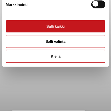
Kuntainfo
Markkinointi
Strategiat, ohjelmat, ohjeet, suunnitelmat, säännöt ja
sopimukset
Asiakirjajulkisuuskuvaus
Salli kaikki
Evästeet
Saavutettavuusseloste
Salli valinta
Tietosuoja
Tietosuojaselosteet
Kiellä
Tietopyyntö
Päätöksenteko ja lähidemokratia
Päätökset, esityslistat & pöytäkirjat
Hallinto
Kunnanhallitus
Kunnanvaltuusto
Lautakunnat