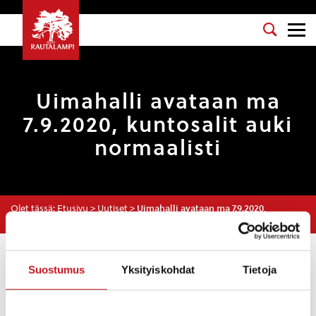
Uimahalli avataan ma
7.9.2020, kuntosalit auki
normaalisti
Olet tässä:
Etusivu
>
Uutiset
>
Uimahalli avataan ma 7.9.2020,
kuntosalit auki normaalisti
Uutiset
Suostumus
Yksityiskohdat
Tietoja
LIIKUNTAPAIKAT
,
MATTI LOHEN KOULU
,
RAUTALAMMIN LUKIO