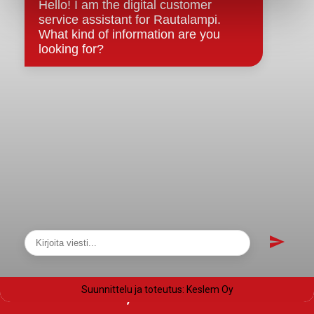
Saavutettavuusseloste
Tietosuoja
Tietosuojaselosteet
Tietopyyntö
Päätöksenteko ja lähidemokratia
Päätökset, esityslistat & pöytäkirjat
Hallinto
Kunnanhallitus
Kunnanvaltuusto
Lautakunnat
Näytä sivukartta