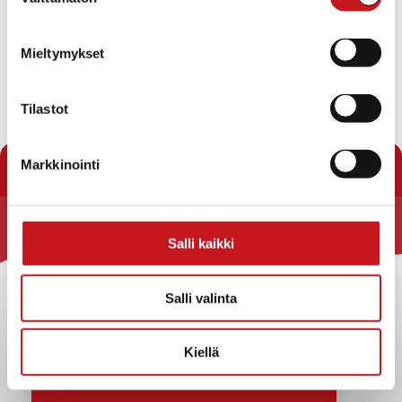
valinta
Mieltymykset
Tilastot
« Uutishuone
Markkinointi
Rautalammin kunta
Salli kaikki
Yhteystiedot
Salli valinta
Kuntainfo
Strategiat, ohjelmat, ohjeet, suunnitelmat, säännöt ja
sopimukset
Kiellä
Asiakirjajulkisuuskuvaus
Evästeet