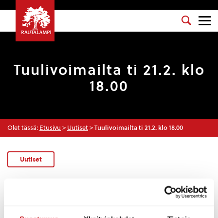
Tuulivoimailta ti 21.2. klo
18.00
Olet tässä:
Etusivu
>
Uutiset
>
Tuulivoimailta ti 21.2. klo 18.00
Uutiset
3.2.2023 — 13:54
Tervetuloa tuulivoimasta järjestettävään kansalaisiltaan
laskiaistiistaina 21.2.2023 klo 18.00 kunnanvirastolla.