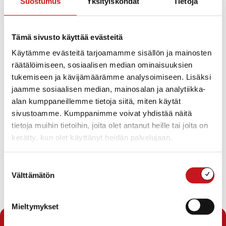
Suostumus
Yksityiskohdat
Tietoja
Mukana Solarwindin edustaja ja asiantuntija Pohjois-
Savon ELY-keskuksesta.
Tämä sivusto käyttää evästeitä
Kysy lisää:
Käytämme evästeitä tarjoamamme sisällön ja mainosten
räätälöimiseen, sosiaalisen median ominaisuuksien
tukemiseen ja kävijämäärämme analysoimiseen. Lisäksi
Hallintojohtaja
jaamme sosiaalisen median, mainosalan ja analytiikka-
alan kumppaneillemme tietoja siitä, miten käytät
Merja Koivula-Laukka
040 548 3854
sivustoamme. Kumppanimme voivat yhdistää näitä
merja.koivula-laukka@rautalampi.fi
tietoja muihin tietoihin, joita olet antanut heille tai joita on
Yksikkö
kerätty, kun olet käyttänyt heidän palvelujaan.
Hallinto, Johtoryhmä
Toimipaikka
Suostumuksen
Kunnanvirasto
Välttämätön
valinta
Mieltymykset
« Uutishuone