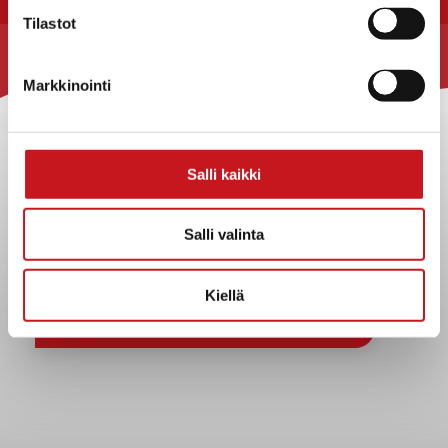
Tilastot
Rautalammin kunta
Markkinointi
Yhteystiedot
Kuntainfo
Strategiat, ohjelmat, ohjeet, suunnitelmat, säännöt ja
Salli kaikki
sopimukset
Asiakirjajulkisuuskuvaus
Salli valinta
Evästeet
Saavutettavuusseloste
Kiellä
Tietosuoja
Tietosuojaselosteet
Tietopyyntö
Päätöksenteko ja lähidemokratia