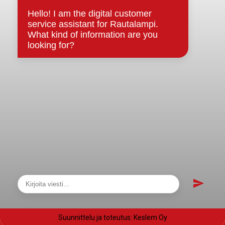
Evästeet
Saavutettavuusseloste
Tietosuoja
Tietosuojaselosteet
Tietopyyntö
Päätöksenteko ja lähidemokratia
Päätökset, esityslistat & pöytäkirjat
Hallinto
Kunnanhallitus
Kunnanvaltuusto
Lautakunnat
Näytä sivukartta