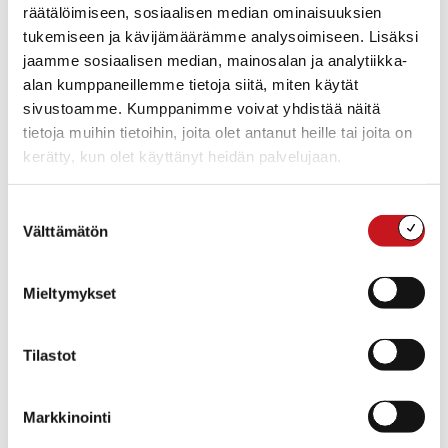
räätälöimiseen, sosiaalisen median ominaisuuksien
tukemiseen ja kävijämäärämme analysoimiseen. Lisäksi
jaamme sosiaalisen median, mainosalan ja analytiikka-
alan kumppaneillemme tietoja siitä, miten käytät
sivustoamme. Kumppanimme voivat yhdistää näitä
tietoja muihin tietoihin, joita olet antanut heille tai joita on
kerätty, kun olet käyttänyt heidän palvelujaan.
Uuden S-marketin rakennustyömaan ajaksi (ent.
torialue) alue on aidattu ja suljettu. Mäkitien
Suostumuksen
läpikulkuyhteys katkaistu. Torin puoleinen paikoitusalue
Välttämätön
valinta
poistuu käytöstä toistaiseksi perustus- ja
runkotyövaiheen ajaksi.
Mieltymykset
Uudelle S-Marketille rakennetaan tiistain ja keskiviikon
aikana vesi- ja viemäriliittymää ja kaivuutöiden vuoksi
Tilastot
Opintie on poikki Torikujan kohdalta tiistaina 5.11.2024
klo.8.00 alkaen ja työt valmistuvat keskiviikkoon
6.11.2024 klo.16.00 mennessä
. Liikennöinti onnistuu
Markkinointi
kuten muutenkin rakennustyön aikana Kuopiontie –