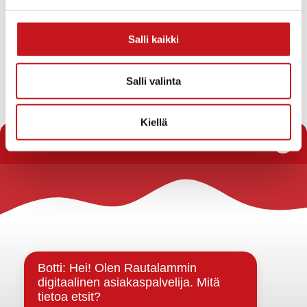
Urheilijantie ja Kuopiontie -Matilantien kautta
Työmaa-alue on ulkopuolisilta kielletty. Koululaisia olisi
Salli kaikki
hyvä opastaa varovaisuuteen katualueen läheisyydessä
ja kannustaa erityisesti pimeässä käyttämään
heijastimia ja valoja. (editoitu 31.10)
Salli valinta
« Uutishuone
Kiellä
Rautalammin kunta
Yhteystiedot
Kuntainfo
Strategiat, ohjelmat, ohjeet, suunnitelmat, säännöt ja
sopimukset
Asiakirjajulkisuuskuvaus