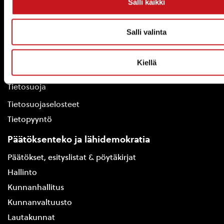
Kuntainfo
Salli kaikki
Strategiat, ohjelmat, ohjeet, suunnitelmat, säännöt ja
sopimukset
Salli valinta
Asiakirjajulkisuuskuvaus
Evästeet
Kiellä
Saavutettavuusseloste
Tietosuoja
Tietosuojaselosteet
Tietopyyntö
Päätöksenteko ja lähidemokratia
Päätökset, esityslistat & pöytäkirjat
Hallinto
Kunnanhallitus
Kunnanvaltuusto
Lautakunnat