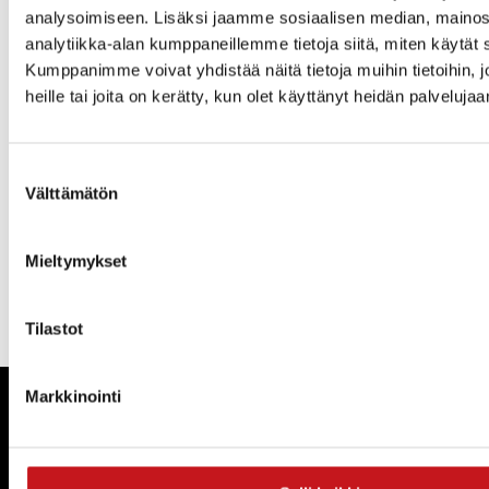
kautta
analysoimiseen. Lisäksi jaamme sosiaalisen median, mainos
analytiikka-alan kumppaneillemme tietoja siitä, miten käytä
https://forms.office.com/Pages/ResponsePage.aspx?
Kumppanimme voivat yhdistää näitä tietoja muihin tietoihin, jo
id=KZPsyMOzmkiSJw9w0jLk-
heille tai joita on kerätty, kun olet käyttänyt heidän palvelujaa
gckd7qRL8VIiARLX0U8L6BUQ1JMWUFDVVVCRUpNNFZHS
https://forms.office.com/Pages/ResponsePage.aspx?
Suostumuksen
id=KZPsyMOzmkiSJw9w0jLk-
Välttämätön
valinta
gckd7qRL8VIiARLX0U8L6BUQ1JMWUFDVVVCRUpNNFZH
SU85VldWSFlUOS4u
Mieltymykset
« Uutishuone
Tilastot
Markkinointi
Rautalammin kunta
Yhteystiedot