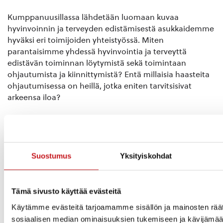
Kumppanuusillassa lähdetään luomaan kuvaa
hyvinvoinnin ja terveyden edistämisestä asukkaidemme
hyväksi eri toimijoiden yhteistyössä. Miten
parantaisimme yhdessä hyvinvointia ja terveyttä
edistävän toiminnan löytymistä sekä toimintaan
ohjautumista ja kiinnittymistä? Entä millaisia haasteita
ohjautumisessa on heillä, jotka eniten tarvitsisivat
arkeensa iloa?
RRP Arjen ilo ja tuki -projekti järjestää syksyllä 2023
kumppanuusiltoja Pohjois-Savon kunnissa.
Kumppanuusilloissa kootaan alueen hyvinvoinnin ja
terveyden edistämisen toimijat yhteen. Lisäksi
Suostumus
Yksityiskohdat
autamme toimijoita tekemään toimintaansa
näkyvämmäksi.
Tämä sivusto käyttää evästeitä
Kumppanuusilta-Rautalampi-003
Lataa
Käytämme evästeitä tarjoamamme sisällön ja mainosten räät
Iltaan voi ilmoittautua 17.9 saakka allaolevan linkin
sosiaalisen median ominaisuuksien tukemiseen ja kävijäm