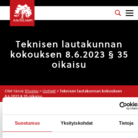
Teknisen lautakunnan
kokouksen 8.6.2023 § 35
oikaisu
Olet tässä:
Etusivu
>
Uutiset
>
Teknisen lautakunnan kokouksen
8.6.2023 § 35 oikaisu
Uutiset
Suostumus
Yksityiskohdat
Tietoja
15.6.2023 — 14:55