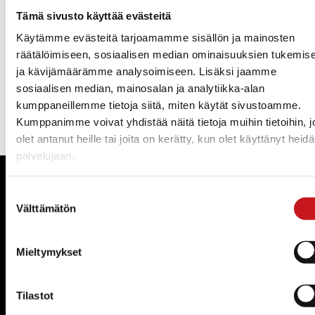
Tämä sivusto käyttää evästeitä
Virheellisesti salatuksi laitetun §:n 35 korjaus julkiseksi.
Ohessa liitteenä pöytäkirja.
Käytämme evästeitä tarjoamamme sisällön ja mainosten
räätälöimiseen, sosiaalisen median ominaisuuksien tukemis
Pöytäkirja_Tekninen_lautakunta___08.06.2023__oikaistupöytäkirja_liitte
ja kävijämäärämme analysoimiseen. Lisäksi jaamme
sosiaalisen median, mainosalan ja analytiikka-alan
kumppaneillemme tietoja siitä, miten käytät sivustoamme.
« Uutishuone
Kumppanimme voivat yhdistää näitä tietoja muihin tietoihin, jo
olet antanut heille tai joita on kerätty, kun olet käyttänyt heid
palvelujaan.
Rautalammin kunta
Suostumuksen
Välttämätön
valinta
Yhteystiedot
Kuntainfo
Mieltymykset
Strategiat, ohjelmat, ohjeet, suunnitelmat, säännöt ja
sopimukset
Asiakirjajulkisuuskuvaus
Tilastot
Evästeet