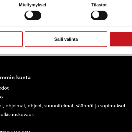
Mieltymykset
Tilastot
Salli valinta
ammin kunta
edot
fo
at, ohjelmat, ohjeet, suunnitelmat, säännöt ja sopimukset
ajulkisuuskuvaus