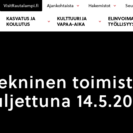
VisitRautalampi.fi
Ajankohtaista
Hakemistot
Seu
KASVATUS JA
KULTTUURI JA
ELINVOIMA
KOULUTUS
VAPAA-AIKA
TYÖLLISYY
ekninen toimis
uljettuna 14.5.20