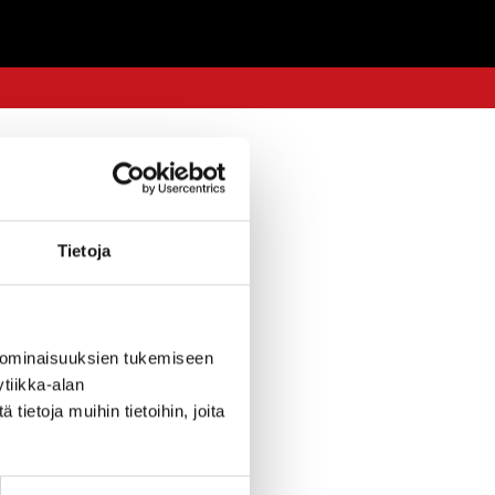
6.5.2021 — 11:55
Tietoja
ä perjantaina
heen, puh. 0400
 ominaisuuksien tukemiseen
taja Arttu
tiikka-alan
ietoja muihin tietoihin, joita