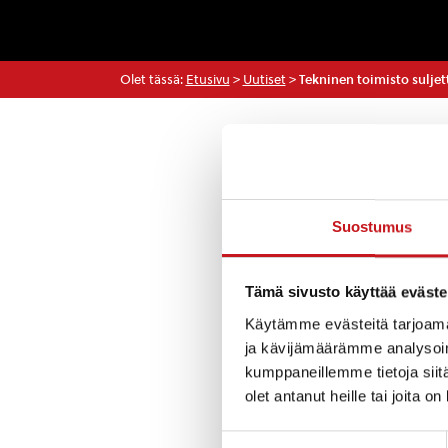
Olet tässä:
Etusivu
>
Uutiset
>
Tekninen toimisto suljet
Uutiset
Suostumus
Tekninen osasto 
Tämä sivusto käyttää eväste
Kunnanviraston t
14.5.2021. Kiint
Käytämme evästeitä tarjoama
175 264 ja muissa
ja kävijämäärämme analysoim
Matilaiseen, puh
kumppaneillemme tietoja siitä
olet antanut heille tai joita o
TEKNINEN OSA
Suostumuksen