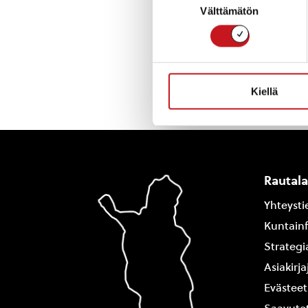
Välttämätön
valinta
« Uutishuone
Kiellä
Rautal
Yhteysti
Kuntain
Strategi
Asiakirj
Evästeet