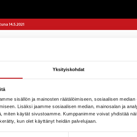
tuna 14.5.2021
Yksityiskohdat
tiedottaa:
itä
ekninen toimisto on suljettuna helatorstain jälkeisen
eistöpuolelta yhteyttä voi ottaa päivystävään talonmie
mme sisällön ja mainosten räätälöimiseen, sosiaalisen median
 kiireellisissä teknisen puolen asioissa rakennustarkas
iseen. Lisäksi jaamme sosiaalisen median, mainosalan ja analy
. 040 358 7787.
, miten käytät sivustoamme. Kumppanimme voivat yhdistää näitä t
n kerätty, kun olet käyttänyt heidän palvelujaan.
STO