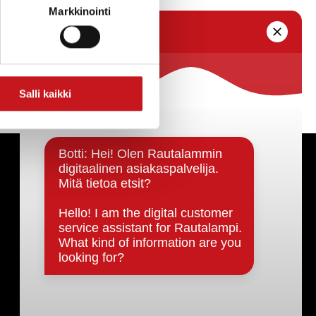
Markkinointi
Salli kaikki
Päätöksenteko ja lähidemokratia
Päätökset, esityslistat & pöytäkirjat
Hallinto
Kunnanhallitus
Kunnanvaltuusto
Lautakunnat