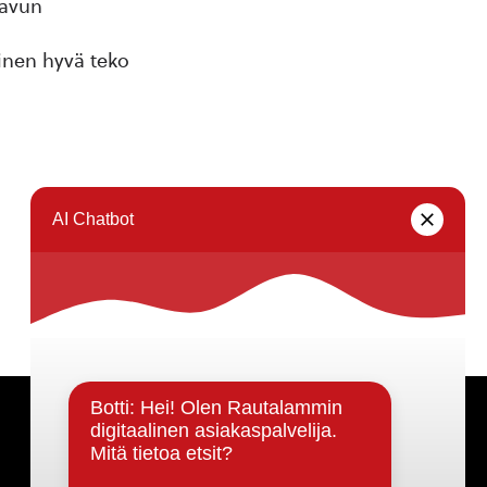
 avun
inen hyvä teko
Päätöksenteko ja lähidemokratia