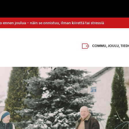
o ennen joulua – näin se onnistuu, ilman kiirettä tai stressiä
COMMU
,
JOULU
,
TIE