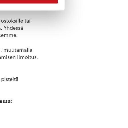
ostoksille tai
n. Yhdessä
itsemme.
a, muutamalla
amisen ilmoitus,
pisteitä
essa: