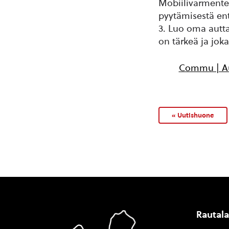
Mobiilivarmentee
pyytämisestä ent
3. Luo oma autta
on tärkeä ja joka
Commu | Au
« Uutishuone
Rautal