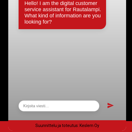
Päätökset, esityslistat & pöytäkirjat
Hallinto
Kunnanhallitus
Kunnanvaltuusto
Lautakunnat