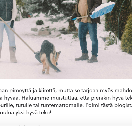
an pimeyttä ja kiirettä, mutta se tarjoaa myös mahdo
ä hyvää. Haluamme muistuttaa, että pienikin hyvä te
urille, tutulle tai tuntemattomalle. Poimi tästä blogist
joulua yksi hyvä teko!
sa ja jouluhässäkässä.