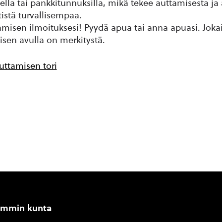
lla tai pankkitunnuksilla, mikä tekee auttamisesta ja
istä turvallisempaa.
misen ilmoituksesi! Pyydä apua tai anna apuasi. Joka
isen avulla on merkitystä.
ttamisen tori
ammin kunta