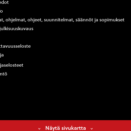
edot
fo
at, ohjelmat, ohjeet, suunnitelmat, säännöt ja sopimukset
ajulkisuuskuvaus
tavuusseloste
ja
jaselosteet
yntö
Näytä sivukartta