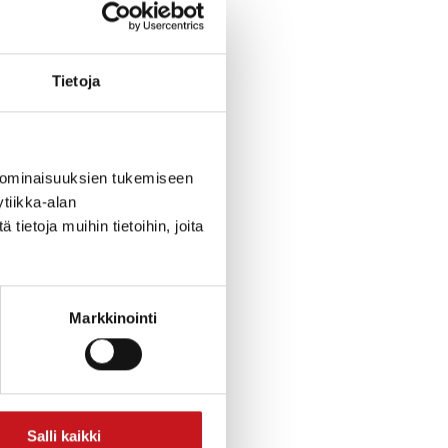
sa apu on usein
i jakamalla
Tietoja
Huomion
 ominaisuuksien tukemiseen
tiikka-alan
ietoja muihin tietoihin, joita
oisiamme. Voit
tai myyjäisissä,
 soita tuttavalle,
Markkinointi
tki yhdessä voi
Salli kaikki