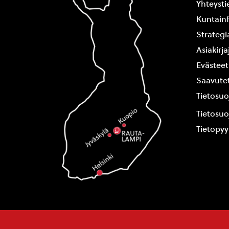
Yhteysti
Kuntain
Strategi
Asiakirj
Evästeet
Saavutet
Tietosuo
Tietosuo
Tietopy