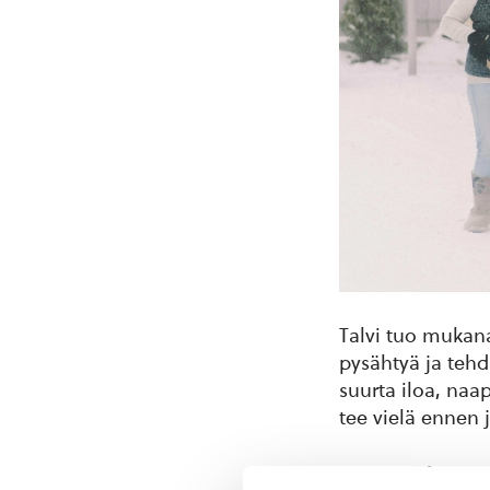
Talvi tuo mukana
pysähtyä ja tehd
suurta iloa, naap
tee vielä ennen 
1. Auta askareis