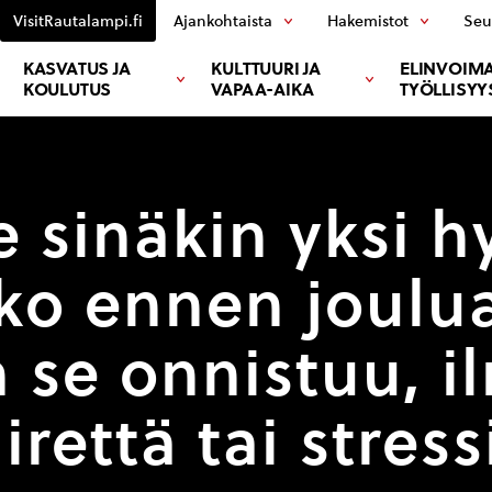
VisitRautalampi.fi
Ajankohtaista
Hakemistot
Seu
KASVATUS JA
KULTTUURI JA
ELINVOIMA
KOULUTUS
VAPAA-AIKA
TYÖLLISYY
e sinäkin yksi h
ko ennen joulu
n se onnistuu, i
iirettä tai stress