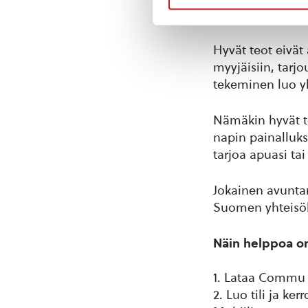
3. Tee arjen pie
Hyvät teot eivät 
myyjäisiin, tarj
tekeminen luo yh
Nämäkin hyvät t
napin painalluks
tarjoa apuasi ta
Jokainen avuntar
Suomen yhteisöll
Näin helppoa o
1. Lataa Commu 
2. Luo tili ja ker