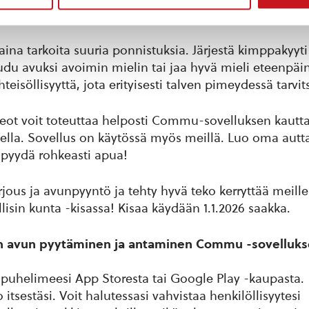
niä hyviä tekoja
aina tarkoita suuria ponnistuksia. Järjestä kimppakyyti 
oudu avuksi avoimin mielin tai jaa hyvä mieli eteenpäi
teisöllisyyttä, jota erityisesti talven pimeydessä tarv
eot voit toteuttaa helposti Commu-sovelluksen kautt
ella. Sovellus on käytössä myös meillä. Luo oma autt
i pyydä rohkeasti apua!
jous ja avunpyyntö ja tehty hyvä teko kerryttää meille 
isin kunta -kisassa! Kisaa käydään 1.1.2026 saakka.
n avun pyytäminen ja antaminen Commu -sovelluks
puhelimeesi App Storesta tai Google Play -kaupasta.
ro itsestäsi. Voit halutessasi vahvistaa henkilöllisyytesi