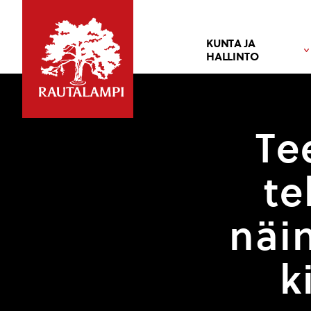
KUNTA JA
HALLINTO
Te
te
näi
k