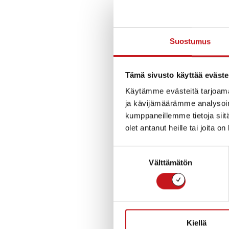
Talvi tuo mukana
tarpeen. Kolaama
Suostumus
joululeivonnaisi
Jos huomaat, ett
Tämä sivusto käyttää eväste
osoittaminen olla
Käytämme evästeitä tarjoama
ja kävijämäärämme analysoim
2. Levitä iloa ja 
kumppaneillemme tietoja siitä
olet antanut heille tai joita o
Joulumieli synty
ilahduttaa pienil
Suostumuksen
kirjoita kortti t
Välttämätön
valinta
jonka kanssa et 
Jos haluat tehdä
merkitä paljon 
Kiellä