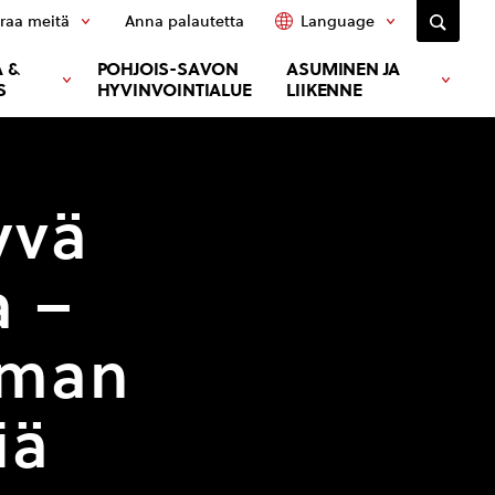
raa meitä
Anna palautetta
Language
 &
POHJOIS-SAVON
ASUMINEN JA
S
HYVINVOINTIALUE
LIIKENNE
yvä
a –
lman
iä