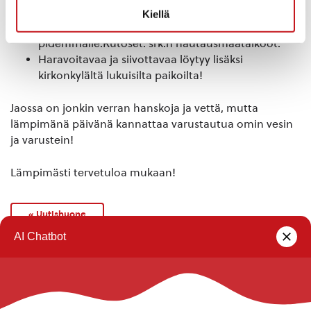
kirkolle ja takaisin.Neloset: mandariinimetsä ja
Kiellä
Nesteen kangas.Vitoset: kylänraittia
pidemmälle.Kutoset: srk:n hautausmaatalkoot.
Haravoitavaa ja siivottavaa löytyy lisäksi
kirkonkylältä lukuisilta paikoilta!
Jaossa on jonkin verran hanskoja ja vettä, mutta
lämpimänä päivänä kannattaa varustautua omin vesin
ja varustein!
Lämpimästi tervetuloa mukaan!
« Uutishuone
Rautalammin kunta