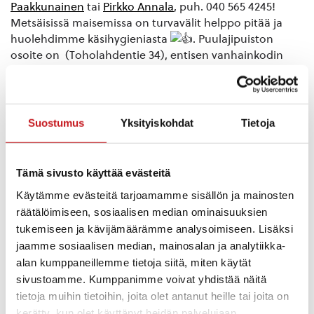
Paakkunainen
tai
Pirkko Annala
, puh. 040 565 4245!
Metsäisissä maisemissa on turvavälit helppo pitää ja
huolehdimme käsihygieniasta
. Puulajipuiston
osoite on (Toholahdentie 34), entisen vanhainkodin
pihamaalla
Kerkonkoskella kokoonnutaan klo 10.00 Kosken
Puotipiika-kaupalle ja lounastetaan klo 12.00 Seuralassa.
Suostumus
Yksityiskohdat
Tietoja
Jäteasema Latsinmäellä on avoinna klo 9 – 14 välisenä
aikana.
Tämä sivusto käyttää evästeitä
Käytämme evästeitä tarjoamamme sisällön ja mainosten
Yleisö-wc on museolla aamupäivästä ja Kahvila
räätälöimiseen, sosiaalisen median ominaisuuksien
Zepeteuksessa klo 12 alkaen. Museolle pääsee sisälle
tukemiseen ja kävijämäärämme analysoimiseen. Lisäksi
pyytämällä ulkona talkoissa olevaa henkilökuntaa
jaamme sosiaalisen median, mainosalan ja analytiikka-
avaamaan oven.
alan kumppaneillemme tietoja siitä, miten käytät
sivustoamme. Kumppanimme voivat yhdistää näitä
Tapahtumaa ovat tänä vuonna tukeneet Rautalammin
tietoja muihin tietoihin, joita olet antanut heille tai joita on
kunta, Rautalammin Osuuspankki, Juha Rossin säätiö ja
kerätty, kun olet käyttänyt heidän palvelujaan.