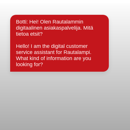
Yhteystiedot
Kuntainfo
Strategiat, ohjelmat, ohjeet, suunnitelmat, säännöt ja
sopimukset
Asiakirjajulkisuuskuvaus
Evästeet
Saavutettavuusseloste
Tietosuoja
Tietosuojaselosteet
Tietopyyntö
Päätöksenteko ja lähidemokratia
Päätökset, esityslistat & pöytäkirjat
Hallinto
Kunnanhallitus
Kunnanvaltuusto