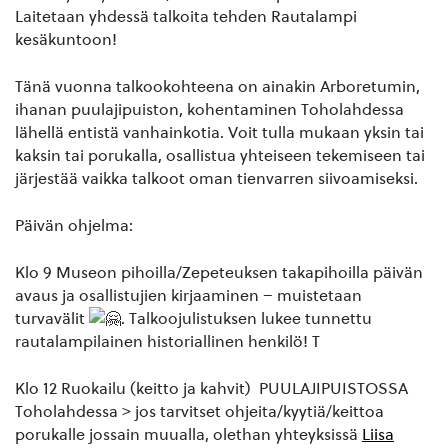
Laitetaan yhdessä talkoita tehden Rautalampi
kesäkuntoon!
Tänä vuonna talkookohteena on ainakin Arboretumin,
ihanan puulajipuiston, kohentaminen Toholahdessa
lähellä entistä vanhainkotia. Voit tulla mukaan yksin tai
kaksin tai porukalla, osallistua yhteiseen tekemiseen tai
järjestää vaikka talkoot oman tienvarren siivoamiseksi.
Päivän ohjelma:
Klo 9 Museon pihoilla/Zepeteuksen takapihoilla päivän
avaus ja osallistujien kirjaaminen – muistetaan
turvavälit
. Talkoojulistuksen lukee tunnettu
rautalampilainen historiallinen henkilö! T
Klo 12 Ruokailu (keitto ja kahvit) PUULAJIPUISTOSSA
Toholahdessa > jos tarvitset ohjeita/kyytiä/keittoa
porukalle jossain muualla, olethan yhteyksissä
Liisa