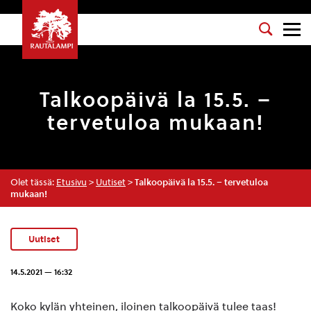
Talkoopäivä la 15.5. –
tervetuloa mukaan!
Olet tässä:
Etusivu
>
Uutiset
>
Talkoopäivä la 15.5. – tervetuloa
mukaan!
Uutiset
14.5.2021 — 16:32
Koko kylän yhteinen, iloinen talkoopäivä tulee taas!