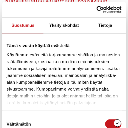
Nuokulle leffaa katsomaan, Jyväskylään
shoppailemaan vai koko perheen voimin
touhuamaan Leos´s leikkimaahan?
Innostaisiko kerhopäivä tai leikkimieliset
Suostumus
Yksityiskohdat
Tietoja
kepparikisat?
P.S suosittu yönuokku järjestetään 15.11-16.11.2019.
Tämä sivusto käyttää evästeitä
Yönuokusta informoidaan myöhemmin.
Käytämme evästeitä tarjoamamme sisällön ja mainosten
räätälöimiseen, sosiaalisen median ominaisuuksien
Maanantaina 14.10 Jyväskylän reissun tarkemmat
tukemiseen ja kävijämäärämme analysoimiseen. Lisäksi
aikataulut:
jaamme sosiaalisen median, mainosalan ja analytiikka-
alan kumppaneillemme tietoja siitä, miten käytät
Lähtö Nuapurin takaa klo 8.30
sivustoamme. Kumppanimme voivat yhdistää näitä
Jyväskylässä n. klo 10 (keskusta – Leo´s leikkimaa)
tietoja muihin tietoihin, joita olet antanut heille tai joita on
Lähtö Jyväskylästä klo 15 (keskusta – Leo´s leikkimaa)
Paluu Nuapurin taakse n. klo 16.30.
kerätty, kun olet käyttänyt heidän palvelujaan.
Ruokailut ja pääsyliput omakustanteisia. Kyytimaksu 8
Suostumuksen
euroa/matkustaja. Pääsymaksu maksetaan käteisellä
Välttämätön
valinta