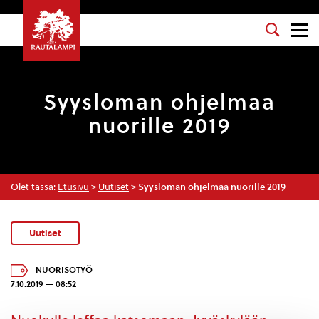
Syysloman ohjelmaa
nuorille 2019
Olet tässä:
Etusivu
>
Uutiset
>
Syysloman ohjelmaa nuorille 2019
Uutiset
NUORISOTYÖ
7.10.2019 — 08:52