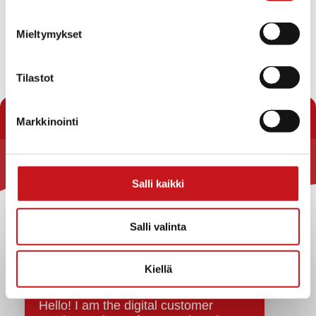
bussissa. Alle 12-vuotiaat lapset mukaan huoltajan
kanssa.
Mieltymykset
Tilastot
« Uutishuone
Markkinointi
Rautalammin kunta
Salli kaikki
Yhteystiedot
Kuntainfo
Salli valinta
Strategiat, ohjelmat, ohjeet, suunnitelmat, säännöt ja
sopimukset
Kiellä
Asiakirjajulkisuuskuvaus
Evästeet