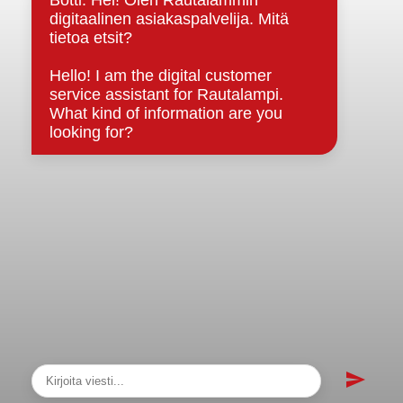
sopimukset
Asiakirjajulkisuuskuvaus
Evästeet
Saavutettavuusseloste
Tietosuoja
Tietosuojaselosteet
Tietopyyntö
Päätöksenteko ja lähidemokratia
Päätökset, esityslistat & pöytäkirjat
Hallinto
Kunnanhallitus
Kunnanvaltuusto
Lautakunnat