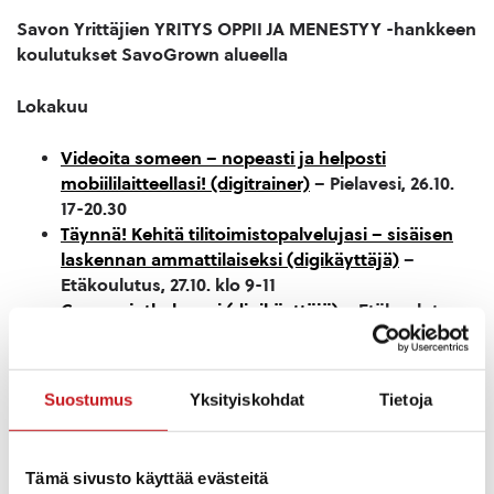
Savon Yrittäjien YRITYS OPPII JA MENESTYY -hankkeen
koulutukset SavoGrown alueella
Lokakuu
Videoita someen – nopeasti ja helposti
mobiililaitteellasi! (digitrainer)
– Pielavesi, 26.10.
17-20.30
Täynnä! Kehitä tilitoimistopalvelujasi – sisäisen
laskennan ammattilaiseksi (digikäyttäjä)
–
Etäkoulutus, 27.10. klo 9-11
Canvan jatkokurssi (digikäyttäjä)
– Etäkoulutus,
28.10. klo 15-18.30
Hyödynnä LinkedIniä myynnissä! (digikäyttäjä)
–
Etäkoulutus, 29.10. klo 17-20.30
Suostumus
Yksityiskohdat
Tietoja
Marraskuu
Tämä sivusto käyttää evästeitä
Näin onnistut somessa! Tee timanttista sisältöä