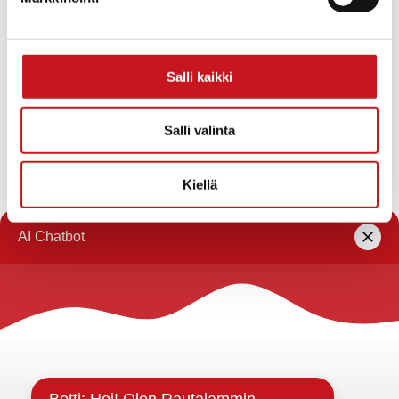
Lisätietoja SavoGrow-alueen koulutuksista:
Jaana Kapustamäki
Salli kaikki
040 141 7494
Salli valinta
jaana.kapustamaki@savogrow.fi
Kiellä
« Uutishuone
Rautalammin kunta
Yhteystiedot
Kuntainfo
Strategiat, ohjelmat, ohjeet, suunnitelmat, säännöt ja