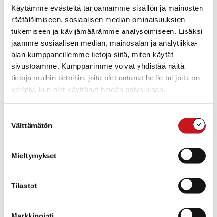
Käytämme evästeitä tarjoamamme sisällön ja mainosten
(digitrainer)
– Suonenjoki, aloitus 3.11. klo 9-12.30
räätälöimiseen, sosiaalisen median ominaisuuksien
TÄYNNÄ!
Instagram haltuun! Tee menestyksekäs
tukemiseen ja kävijämäärämme analysoimiseen. Lisäksi
yritysprofiili (digikäyttäjä)
– Etäkoulutus, 4.11. klo
12.30-16
jaamme sosiaalisen median, mainosalan ja analytiikka-
Käytä Teamsia tehokkaasti tiimityössä
alan kumppaneillemme tietoja siitä, miten käytät
(digikäyttäjä)
– Etäkoulutus, 5.11. klo 9-12.30
sivustoamme. Kumppanimme voivat yhdistää näitä
Google My Business – yrityksesi käyntikortti
tietoja muihin tietoihin, joita olet antanut heille tai joita on
(digistarttaaja)
– Etäkoulutus, 10.11. klo 17-20.30
kerätty, kun olet käyttänyt heidän palvelujaan.
LÖYDY! 10 vinkkiä, joilla asiakkaasi löytävät
yrityksesi (digistarttaaja)
– Etäkoulutus 12.11. klo
Suostumuksen
17-20.30
Välttämätön
valinta
Videot somessa - miten näillä markkinoidaan? 10
käytännön työkalua (digikäyttäjä)
– Etäkoulutus,
17.11. klo 17-20.30
Mieltymykset
Verkkokaupan tiekartta (digitrainer)
–
Etäkoulutus, 24.11. klo 17-20.30
Tilastot
Pikaopas digimarkkinointiin – kanavat, trendit &
verkkomainonta (digistarttaaja)
– Etäkoulutus,
25.11. klo 17-20.30
Markkinointi