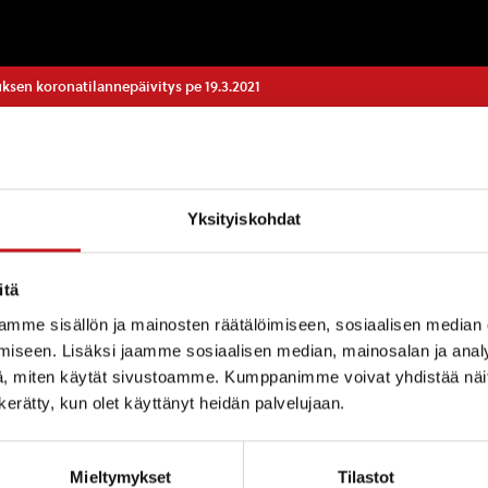
ksen koronatilannepäivitys pe 19.3.2021
KORONAV
Yksityiskohdat
ikon aikana on todettu 1 positiivinen koronavirustapaus
itä
u toisella paikkakunnalla.
mme sisällön ja mainosten räätälöimiseen, sosiaalisen median
vät suunnitellusti ikääntyneitä koskien. Valtaosin rok
iseen. Lisäksi jaamme sosiaalisen median, mainosalan ja analy
er-Biontecin rokoteaineella. Rokotusmäärien odotetaa
, miten käytät sivustoamme. Kumppanimme voivat yhdistää näitä t
n edistyessä.
n kerätty, kun olet käyttänyt heidän palvelujaan.
Mieltymykset
Tilastot