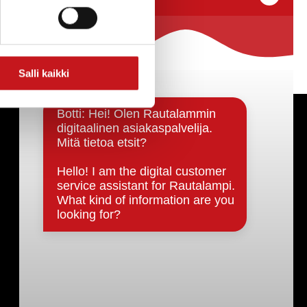
Salli kaikki
Päätöksenteko ja lähidemokratia
Päätökset, esityslistat & pöytäkirjat
Hallinto
Kunnanhallitus
Kunnanvaltuusto
Lautakunnat