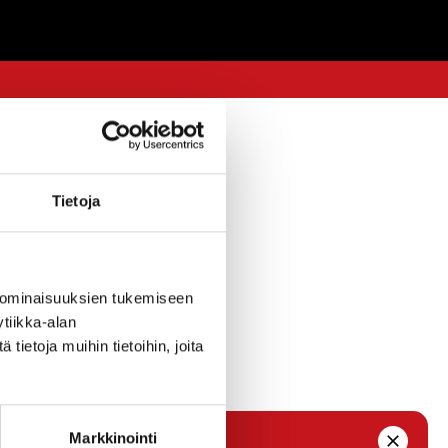
IRUS
19.3.2021 — 13:53
Tietoja
 alueella.
 ominaisuuksien tukemiseen
otukset
tiikka-alan
n vauhdittuvan
ietoja muihin tietoihin, joita
Markkinointi