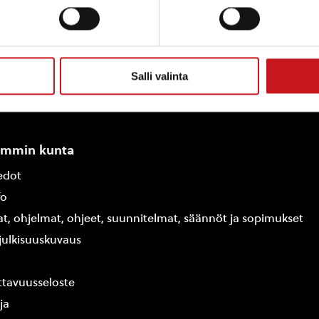
Salli valinta
ammin kunta
edot
fo
at, ohjelmat, ohjeet, suunnitelmat, säännöt ja sopimukset
ajulkisuuskuvaus
tavuusseloste
ja