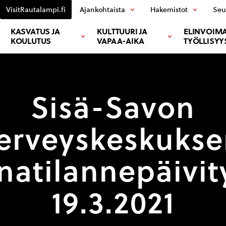
VisitRautalampi.fi
Ajankohtaista
Hakemistot
Seu
KASVATUS JA
KULTTUURI JA
ELINVOIMA
KOULUTUS
VAPAA-AIKA
TYÖLLISYY
Sisä-Savon
erveyskeskuks
natilannepäivit
19.3.2021