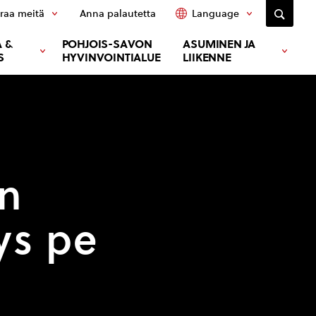
raa meitä
Anna palautetta
Language
 &
POHJOIS-SAVON
ASUMINEN JA
S
HYVINVOINTIALUE
LIIKENNE
en
ys pe