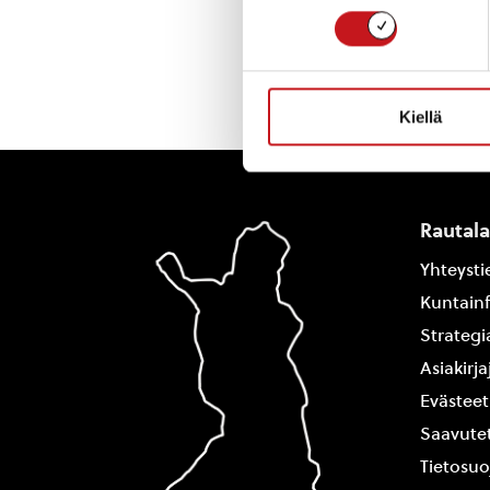
« Uutishuone
Kiellä
Rautal
Yhteysti
Kuntain
Strategi
Asiakirj
Evästeet
Saavutet
Tietosuo