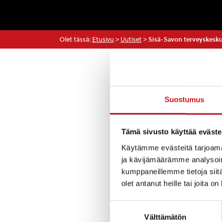
Olet tässä:
Etusivu
>
Uutiset
>
Sisä-Savon terveyskesku
Uutiset
Suostumus
Viimeisen 1,5 vi
Tämä sivusto käyttää eväste
Tartunta on saat
Käytämme evästeitä tarjoama
Rokotukset etene
ja kävijämäärämme analysoim
tapahtuvat Pfiz
kumppaneillemme tietoja siitä
vähitellen kevää
olet antanut heille tai joita o
Suostumuksen
Välttämätön
valinta