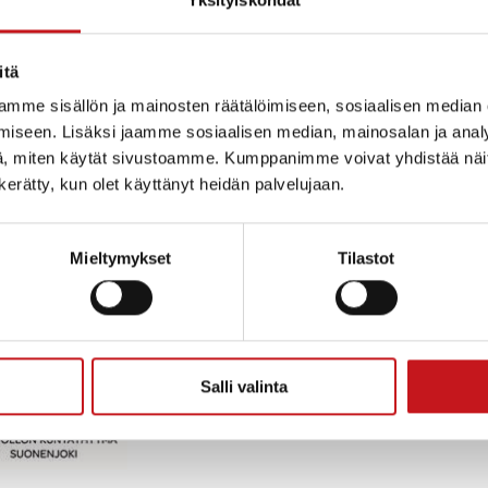
 arkisin klo 8:00-10:00. Puhelunne
aisinsoittojärjestelmään. Hoitaja soittaa
itä
mme sisällön ja mainosten räätälöimiseen, sosiaalisen median
saman päivän aikana eli yksi soittopyyntö on
iseen. Lisäksi jaamme sosiaalisen median, mainosalan ja analy
, miten käytät sivustoamme. Kumppanimme voivat yhdistää näitä t
esta sisasavontk.fi löytyvän sähköisen
n kerätty, kun olet käyttänyt heidän palvelujaan.
lun kautta voitte jättää
Mieltymykset
Tilastot
ynnön mihin vuorokauden aikaan tahansa,
teyttä viimeistään seuraavana arkipäivänä.
Salli valinta