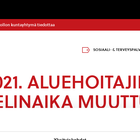
ollon kuntayhtymä tiedottaa
SOSIAALI- & TERVEYSPAL
2021. ALUEHOITAJ
LINAIKA MUUTT
 terveysaseman aluehoitajan
Yksityiskohdat