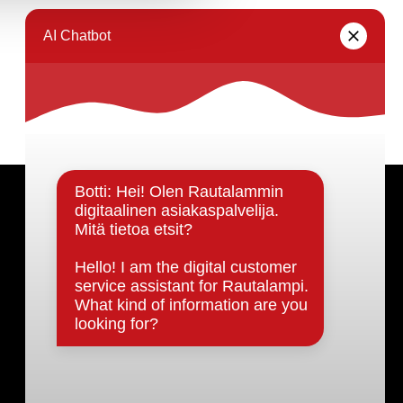
Päätöksenteko ja lähidemokratia
Päätökset, esityslistat & pöytäkirjat
Hallinto
Kunnanhallitus
Kunnanvaltuusto
Lautakunnat