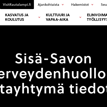
VisitRautalampi.fi
Ajankohtaista
Hakemistot
Seu
KASVATUS JA
KULTTUURI JA
ELINVOIMA
KOULUTUS
VAPAA-AIKA
TYÖLLISYY
Sisä-Savon
erveydenhuoll
tayhtymä tiedo