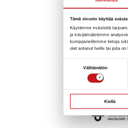
yhteydenottoaika
rekisteröityy tak
Tämä sivusto käyttää eväste
Käytämme evästeitä tarjoama
teille takaisin 
ja kävijämäärämme analysoim
kumppaneillemme tietoja siitä
riittävä. Osoitte
olet antanut heille tai joita o
Klinik 24 h-palve
Suostumuksen
Välttämätön
valinta
yhteydenottopy
hoitaja ottaa yh
Kiellä