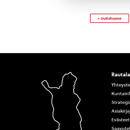
« Uutishuone
Rautal
Yhteysti
Kuntain
Strategi
Asiakirj
Evästeet
Saavutet