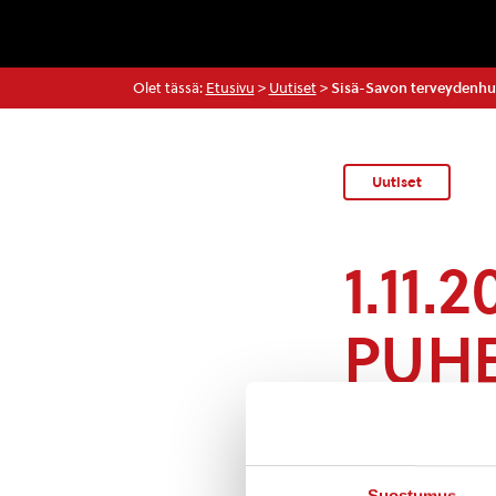
Olet tässä:
Etusivu
>
Uutiset
>
Sisä-Savon terveydenhu
Uutiset
1.11.
PUHE
1.11.2021 alkaen
Suostumus