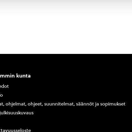
ammin kunta
edot
fo
at, ohjelmat, ohjeet, suunnitelmat, säännöt ja sopimukset
ajulkisuuskuvaus
tavuusseloste