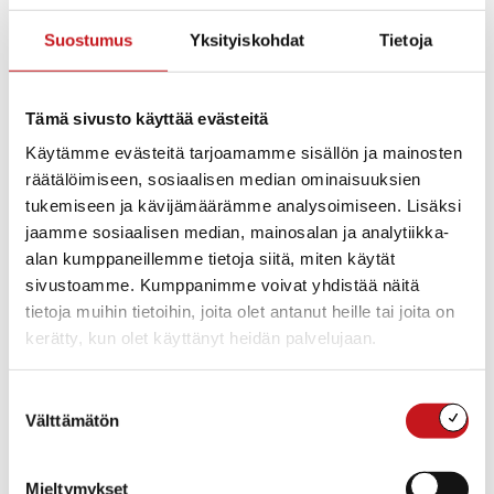
Suostumus
Yksityiskohdat
Tietoja
2.8.2024 — 14:53
Tämä sivusto käyttää evästeitä
Käytämme evästeitä tarjoamamme sisällön ja mainosten
räätälöimiseen, sosiaalisen median ominaisuuksien
tukemiseen ja kävijämäärämme analysoimiseen. Lisäksi
jaamme sosiaalisen median, mainosalan ja analytiikka-
alan kumppaneillemme tietoja siitä, miten käytät
Sisä-Savon kansalaisopisto lv. 2024-25 toiminta
sivustoamme. Kumppanimme voivat yhdistää näitä
käynnistyy kurssi-ilmoittautumisilla 11.8. klo 14 alkaen
tietoja muihin tietoihin, joita olet antanut heille tai joita on
netissä
https://uusi.opistopalvelut.fi/sisasavo/fi/
ja
kerätty, kun olet käyttänyt heidän palvelujaan.
puhelimitse 12.8. klo 9 alkaen puh. 017-5133256.
Suostumuksen
Painettua opinto-opasta ei enää postiteta
Välttämätön
valinta
kotitalouksiin. Painettuja oppaita löytyy Rautalammin
kirjastosta 5.8. alkaen. Tervetuloa opiston kursseille!
Mieltymykset