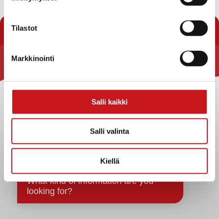
« Uutishuone
Tilastot
Markkinointi
Rautalammin kunta
Yhteystiedot
Salli kaikki
Kuntainfo
Strategiat, ohjelmat, ohjeet, suunnitelmat, säännöt ja
sopimukset
Salli valinta
Asiakirjajulkisuuskuvaus
Evästeet
Kiellä
Saavutettavuusseloste
Tietosuoja
Tietosuojaselosteet
Tietopyyntö