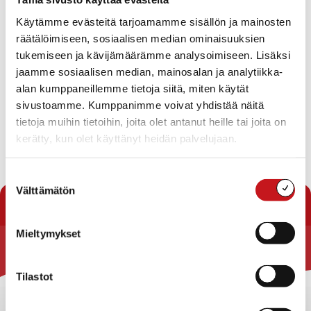
lukuvuodelle 2023-2024 on haettavissa. Alla linkki
Käytämme evästeitä tarjoamamme sisällön ja mainosten
hakulomakkeen. Salien varaustilanteen ja
räätälöimiseen, sosiaalisen median ominaisuuksien
sivistystoimen hinnaston löydät
liikuntasalit
-sivulta.
tukemiseen ja kävijämäärämme analysoimiseen. Lisäksi
jaamme sosiaalisen median, mainosalan ja analytiikka-
Lue lisää:
alan kumppaneillemme tietoja siitä, miten käytät
sivustoamme. Kumppanimme voivat yhdistää näitä
tietoja muihin tietoihin, joita olet antanut heille tai joita on
Salivuorohakemus
kerätty, kun olet käyttänyt heidän palvelujaan.
Suostumuksen
« Uutishuone
Välttämätön
valinta
Mieltymykset
Rautalammin kunta
Tilastot
Yhteystiedot
Kuntainfo