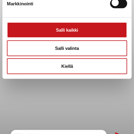
Markkinointi
Strategiat, ohjelmat, ohjeet, suunnitelmat, säännöt ja
sopimukset
Asiakirjajulkisuuskuvaus
Salli kaikki
Evästeet
Saavutettavuusseloste
Salli valinta
Tietosuoja
Tietosuojaselosteet
Kiellä
Tietopyyntö
Päätöksenteko ja lähidemokratia
Päätökset, esityslistat & pöytäkirjat
Hallinto
Kunnanhallitus
Kunnanvaltuusto
Lautakunnat