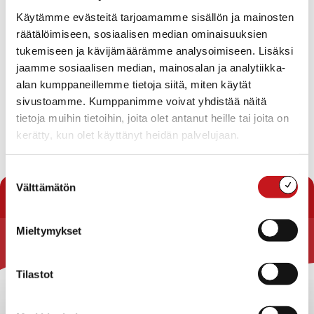
Käytämme evästeitä tarjoamamme sisällön ja mainosten
Voit hakea koulujen liikuntasalivuoroja kaudelle 2026-
räätälöimiseen, sosiaalisen median ominaisuuksien
2027. Salivuoroista päätetään elokuussa ennen kauden
alkua ja vuoron hakijalle ilmoitetaan asiasta. Mikäli
tukemiseen ja kävijämäärämme analysoimiseen. Lisäksi
samaan ajankohtaan tulee useampia hakemuksia,
jaamme sosiaalisen median, mainosalan ja analytiikka-
koululta otetaan yhteyttä aiemmin ja sovitellaan aikoja.
alan kumppaneillemme tietoja siitä, miten käytät
sivustoamme. Kumppanimme voivat yhdistää näitä
Hae vuoroja linkistä löytyvällä lomakkeella
Hae
tietoja muihin tietoihin, joita olet antanut heille tai joita on
salivuoroa
kerätty, kun olet käyttänyt heidän palvelujaan.
Suostumuksen
« Uutishuone
Välttämätön
valinta
Mieltymykset
Rautalammin kunta
Tilastot
Yhteystiedot
Kuntainfo