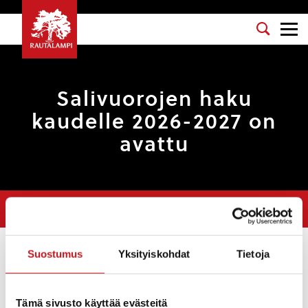
Salivuorojen haku
kaudelle 2026-2027 on
avattu
Olet tässä:
Etusivu
>
Uutiset
>
Salivuorojen haku kaudelle 2026-2027
on avattu
Suostumus
Yksityiskohdat
Tietoja
Uutiset
5.6.2026 — 10:33
Tämä sivusto käyttää evästeitä