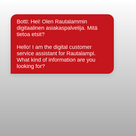
Yhteystiedot
Kuntainfo
Strategiat, ohjelmat, ohjeet, suunnitelmat, säännöt ja
sopimukset
Asiakirjajulkisuuskuvaus
Evästeet
Saavutettavuusseloste
Tietosuoja
Tietosuojaselosteet
Tietopyyntö
Päätöksenteko ja lähidemokratia
Päätökset, esityslistat & pöytäkirjat
Hallinto
Kunnanhallitus
Kunnanvaltuusto