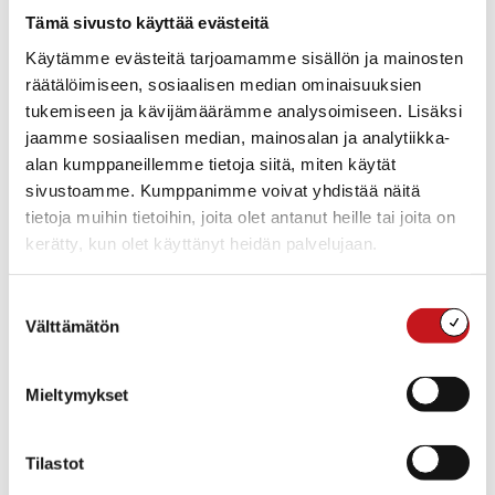
tiedottamiseen, vanhusten hoidon ja terveyskeskuksen
Tämä sivusto käyttää evästeitä
lääkäriin pääsyn resurssien riittävyydestä
Käytämme evästeitä tarjoamamme sisällön ja mainosten
huolehtimiseen sekä kunnan kiinteistöjen hoitoon ja
eläkeläisten huomioimiseen päätöksenteossa.
räätälöimiseen, sosiaalisen median ominaisuuksien
tukemiseen ja kävijämäärämme analysoimiseen. Lisäksi
Palveluihin liittyvistä vastauksista positiivisia oli 62 %,
jaamme sosiaalisen median, mainosalan ja analytiikka-
neutraaleja 32 % ja negatiivisia 6 %. Kehittämistoiveita
alan kumppaneillemme tietoja siitä, miten käytät
esitettiin matkailupalvelujen kehittämiseen, muovin
sivustoamme. Kumppanimme voivat yhdistää näitä
kierrätykseen, ympäristökysymysten huomioimiseen,
tietoja muihin tietoihin, joita olet antanut heille tai joita on
kävelyreittien lisäämiseen latuverkostosta
kerätty, kun olet käyttänyt heidän palvelujaan.
huolehtimisen ohella, Kerkonkosken lasten ja
ikäihmisten harrastusmahdollisuuksien parantamiseen,
Suostumuksen
pakolaisten kielenopetuksen kehittämiseen, koulujen
Välttämätön
valinta
riittävien henkilöresurssien riittämiseen, sivuteistä
huolehtimiseen, julkisen liikenteen reittien ja
aikataulujen sujuvuuden varmistamiseen. Yleisen
Mieltymykset
keskustelun painopiste haluttiin siirtää
leikkauskeskustelusta painopisteen siirtämiseen
Tilastot
kilpailukykyisten ja kasvavien elinkeinoalojen
tukemiseen ja potentiaalisten uusien asukkaiden