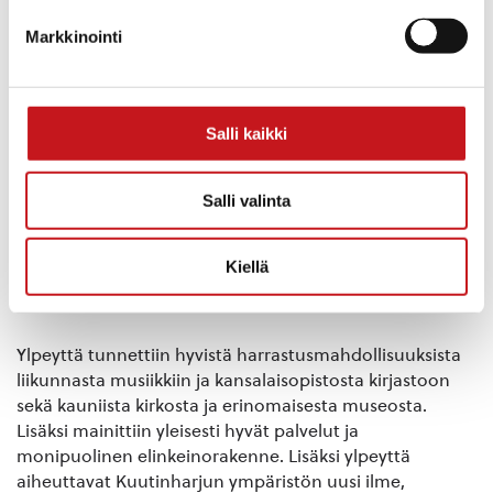
hakemiseen sekä yhteisöllisten työtilojen kehittämiseen
Markkinointi
sekä asioiden yhteiseen aitoon pohtimiseen.
Ylpeyden aiheena kysyttäessä puhdas luonto ja siihen
liittyen ulkoilu ja retkeilymahdollisuudet, kauniit
Salli kaikki
maisemat, vesistöt, kalastusmahdollisuudet ja
rauhallisuus muodostivat selkeästi suurimman ylpeyden
aiheiden kokonaisuuden.
Salli valinta
Toiseksi eniten ylpeyttä koettaan yhteishengestä ja
Kiellä
yhteishengestä, talkoilla tekemisestä ja Rautalammin
historiasta monine mielenkiintoisina tarinoineen.
Ylpeyttä tunnettiin hyvistä harrastusmahdollisuuksista
liikunnasta musiikkiin ja kansalaisopistosta kirjastoon
sekä kauniista kirkosta ja erinomaisesta museosta.
Lisäksi mainittiin yleisesti hyvät palvelut ja
monipuolinen elinkeinorakenne. Lisäksi ylpeyttä
aiheuttavat Kuutinharjun ympäristön uusi ilme,