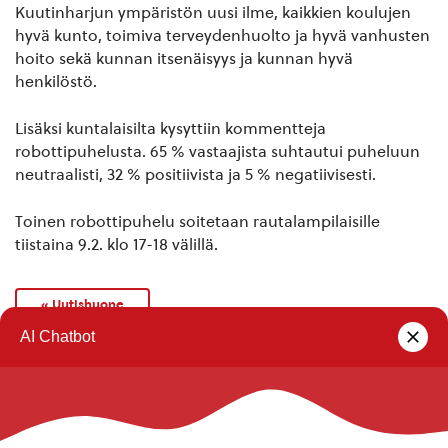
Kuutinharjun ympäristön uusi ilme, kaikkien koulujen
hyvä kunto, toimiva terveydenhuolto ja hyvä vanhusten
hoito sekä kunnan itsenäisyys ja kunnan hyvä
henkilöstö.
Lisäksi kuntalaisilta kysyttiin kommentteja
robottipuhelusta. 65 % vastaajista suhtautui puheluun
neutraalisti, 32 % positiivista ja 5 % negatiivisesti.
Toinen robottipuhelu soitetaan rautalampilaisille
tiistaina 9.2. klo 17-18 välillä.
« Uutishuone
Rautalammin kunta