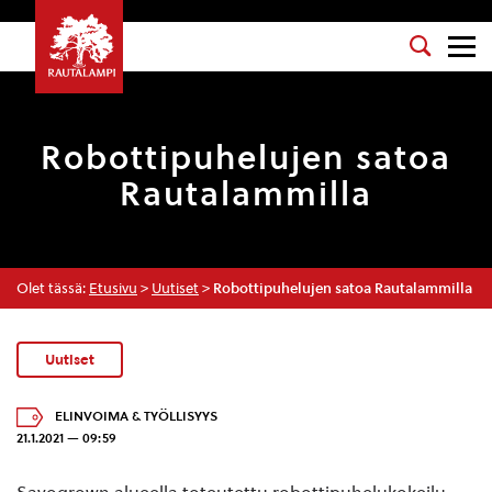
Robottipuhelujen satoa
Rautalammilla
Olet tässä:
Etusivu
>
Uutiset
>
Robottipuhelujen satoa Rautalammilla
Uutiset
ELINVOIMA & TYÖLLISYYS
21.1.2021 — 09:59