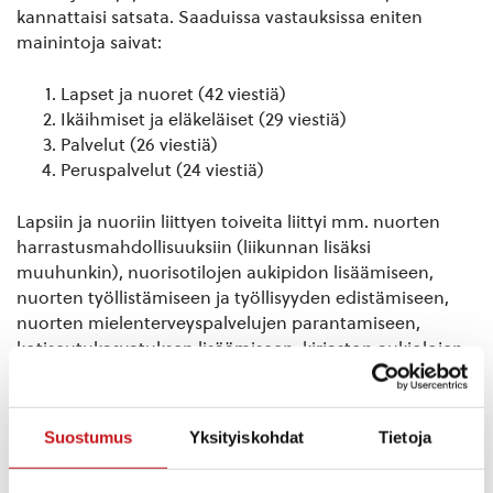
kannattaisi satsata. Saaduissa vastauksissa eniten
mainintoja saivat:
Lapset ja nuoret (42 viestiä)
Ikäihmiset ja eläkeläiset (29 viestiä)
Palvelut (26 viestiä)
Peruspalvelut (24 viestiä)
Lapsiin ja nuoriin liittyen toiveita liittyi mm. nuorten
harrastusmahdollisuuksiin (liikunnan lisäksi
muuhunkin), nuorisotilojen aukipidon lisäämiseen,
nuorten työllistämiseen ja työllisyyden edistämiseen,
nuorten mielenterveyspalvelujen parantamiseen,
kotiseutukasvatuksen lisäämiseen, kirjaston aukiolojen
poukkoilevuuteen ja pienten asuntojen saatavuuteen.
Ikäihmisiin liittyen toiveita ja tarpeita liittyi mm.
Suostumus
Yksityiskohdat
Tietoja
joukkoliikenteen tai kimppakyytien kehittämiseen,
liikuntareittien hyvään ylläpitoon, hyvään