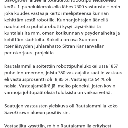
Savogrown alueella toteutettu robottipuhelukokeilu
keräsi 1. puhelukierroksella lähes 2300 vastausta – noin
joka kuudes vastaaja kertoi mielipiteensä kunnan
kehittämisestä robotille. Kunnanjohtajan äänellä
nauhoitettu puhelurobotti kysyi täysi-ikäisiltä
kuntalaisilta mm. oman kotikunnan ylpeydenaiheita ja
kehittämiskohteita. Kokeilu on osa Suomen
itsenäisyyden juhlarahasto Sitran Kansanvallan
peruskorjaus -projektia.
Rautalammilla soitettiin robottipuhelukokeilussa 1857
puhelinnumeroon, joista 350 vastaajalta saatiin vastaus
eli vastausprosentti oli 18,85 %. Vastaajista 54 % oli
naisia. Vastaajamäärä jäi melko pieneksi, joten kovin
varmoja johtopäätöksiä tuloksista on vaikea vetää.
Saatujen vastausten yleiskuva oli Rautalammilla koko
SavoGrown alueen positiivisin.
Vastaajilta kysyttiin, mihin Rautalammilla erityisesti