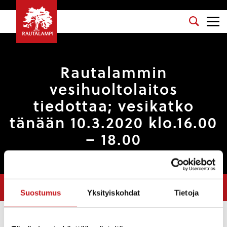
Rautalammin
vesihuoltolaitos
tiedottaa; vesikatko
tänään 10.3.2020 klo.16.00
– 18.00
Olet tässä:
Etusivu
>
Uutiset
>
Rautalammin vesihuoltolaitos
tiedottaa; vesikatko tänään 10.3.2020 klo.16.00 – 18.00
Suostumus
Yksityiskohdat
Tietoja
Uutiset