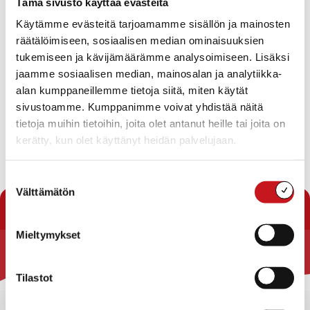
Tämä sivusto käyttää evästeitä
Käytämme evästeitä tarjoamamme sisällön ja mainosten
10.3.2020 — 09:20
räätälöimiseen, sosiaalisen median ominaisuuksien
tukemiseen ja kävijämäärämme analysoimiseen. Lisäksi
Uuden sulkukaivon asentamisen takia vesikatko tänään
jaamme sosiaalisen median, mainosalan ja analytiikka-
tiistaina 10.3.2020 klo 16.00 – 18.00.
alan kumppaneillemme tietoja siitä, miten käytät
sivustoamme. Kumppanimme voivat yhdistää näitä
Vaikutusalue Toholahti, Vihertie, Vuohiniementie.
tietoja muihin tietoihin, joita olet antanut heille tai joita on
kerätty, kun olet käyttänyt heidän palvelujaan.
Rautalammin vesihuoltolaitos
Suostumuksen
« Uutishuone
Välttämätön
valinta
Mieltymykset
Rautalammin kunta
Tilastot
Yhteystiedot