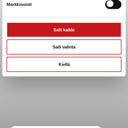
Kuntainfo
Markkinointi
Strategiat, ohjelmat, ohjeet, suunnitelmat, säännöt ja
sopimukset
Asiakirjajulkisuuskuvaus
Salli kaikki
Evästeet
Saavutettavuusseloste
Salli valinta
Tietosuoja
Tietosuojaselosteet
Kiellä
Tietopyyntö
Päätöksenteko ja lähidemokratia
Päätökset, esityslistat & pöytäkirjat
Hallinto
Kunnanhallitus
Kunnanvaltuusto
Lautakunnat