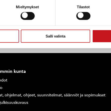
autalampi.fi
Mieltymykset
Tilastot
Salli valinta
ammin kunta
edot
fo
at, ohjelmat, ohjeet, suunnitelmat, säännöt ja sopimukset
ajulkisuuskuvaus