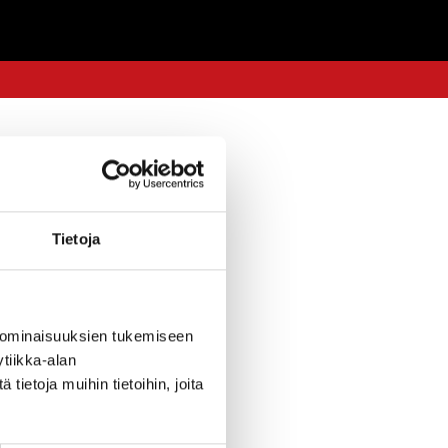
19.6.2025 — 11:17
Tietoja
ytetulokset
kistä:
 ominaisuuksien tukemiseen
tiikka-alan
ietoja muihin tietoihin, joita