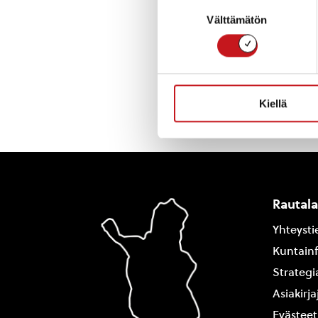
milla.saarinen@r
Suostumuksen
Välttämätön
valinta
« Uutishuone
Kiellä
Rautal
Yhteysti
Kuntain
Strategi
Asiakirj
Evästeet