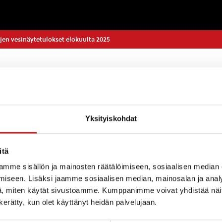
en vesinäytetulokset elokuulta 2025
Yksityiskohdat
kälahden ja Syväjärven uimarantojen uusimmat vesinä
t nettisivuilta ympäristönsuojelun alta, seuraavasta lin
lu – Rautalampi.fi
itä
mme sisällön ja mainosten räätälöimiseen, sosiaalisen median
iseen. Lisäksi jaamme sosiaalisen median, mainosalan ja analy
, miten käytät sivustoamme. Kumppanimme voivat yhdistää näitä t
aja
n kerätty, kun olet käyttänyt heidän palvelujaan.
94