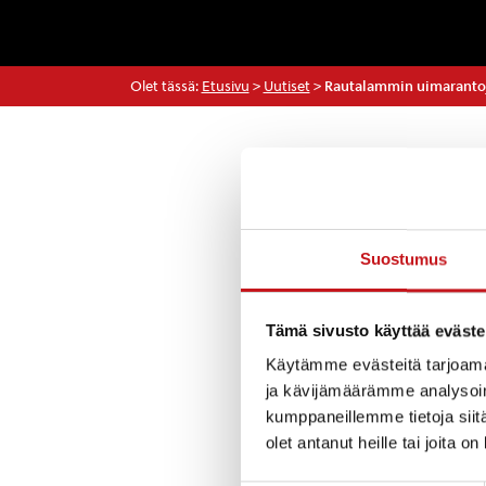
Olet tässä:
Etusivu
>
Uutiset
>
Rautalammin uimarantoj
Uutiset
Suostumus
Toholahden, Pit
elokuulta löytyvä
Ympäristönsuoje
Tämä sivusto käyttää eväste
Käytämme evästeitä tarjoama
Milla Saarinen
ja kävijämäärämme analysoim
kumppaneillemme tietoja siitä
Ympäristötarkast
olet antanut heille tai joita o
puh. 0400 200 1