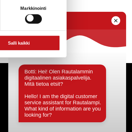
Markkinointi
Salli kaikki
Päätöksenteko ja lähidemokratia
Päätökset, esityslistat & pöytäkirjat
Hallinto
Kunnanhallitus
Kunnanvaltuusto
Lautakunnat