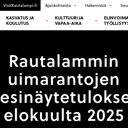
VisitRautalampi.fi
Ajankohtaista
Hakemistot
Seu
KASVATUS JA
KULTTUURI JA
ELINVOIMA
KOULUTUS
VAPAA-AIKA
TYÖLLISYY
Rautalammin
uimarantojen
esinäytetuloks
elokuulta 2025