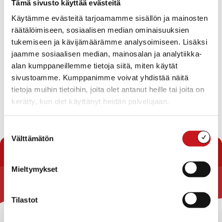
12.12.2019 — 08:57
Tämä sivusto käyttää evästeitä
Käytämme evästeitä tarjoamamme sisällön ja mainosten
Nuokulla järjestetään perjantaina 13.12. pikkujoulut. 1-5
räätälöimiseen, sosiaalisen median ominaisuuksien
luokkalaisten pikkujoulut on klo 14.00 – 15.30 ja 6-9
tukemiseen ja kävijämäärämme analysoimiseen. Lisäksi
luokkalaisten klo 16.00 – 17.30.
jaamme sosiaalisen median, mainosalan ja analytiikka-
alan kumppaneillemme tietoja siitä, miten käytät
Luvassa muun muassa torttujen leivontaa, pientä
sivustoamme. Kumppanimme voivat yhdistää näitä
kisailua ja huikeita palkintoja.
tietoja muihin tietoihin, joita olet antanut heille tai joita on
kerätty, kun olet käyttänyt heidän palvelujaan.
Suostumuksen
« Uutishuone
Välttämätön
valinta
Mieltymykset
Rautalammin kunta
Tilastot
Yhteystiedot