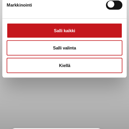
Kuntainfo
Markkinointi
Strategiat, ohjelmat, ohjeet, suunnitelmat, säännöt ja
sopimukset
Asiakirjajulkisuuskuvaus
Salli kaikki
Evästeet
Saavutettavuusseloste
Salli valinta
Tietosuoja
Tietosuojaselosteet
Kiellä
Tietopyyntö
Päätöksenteko ja lähidemokratia
Päätökset, esityslistat & pöytäkirjat
Hallinto
Kunnanhallitus
Kunnanvaltuusto
Lautakunnat