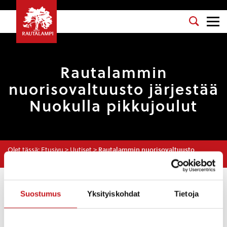
Rautalammin
nuorisovaltuusto järjestää
Nuokulla pikkujoulut
Olet tässä:
Etusivu
>
Uutiset
>
Rautalammin nuorisovaltuusto
järjestää Nuokulla pikkujoulut
Uutiset
Suostumus
Yksityiskohdat
Tietoja
NUORISOTYÖ