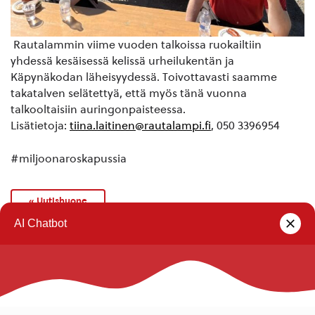
Rautalammin viime vuoden talkoissa ruokailtiin
yhdessä kesäisessä kelissä urheilukentän ja
Käpynäkodan läheisyydessä. Toivottavasti saamme
takatalven selätettyä, että myös tänä vuonna
talkooltaisiin auringonpaisteessa.
Lisätietoja:
tiina.laitinen@rautalampi.fi
, 050 3396954
#miljoonaroskapussia
« Uutishuone
Rautalammin kunta
Yhteystiedot