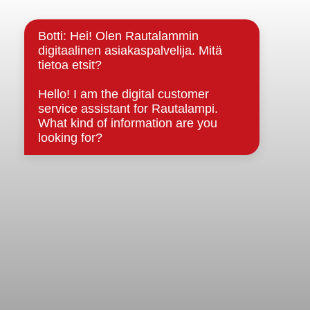
Kuntainfo
Strategiat, ohjelmat, ohjeet, suunnitelmat, säännöt ja
sopimukset
Asiakirjajulkisuuskuvaus
Evästeet
Saavutettavuusseloste
Tietosuoja
Tietosuojaselosteet
Tietopyyntö
Päätöksenteko ja lähidemokratia
Päätökset, esityslistat & pöytäkirjat
Hallinto
Kunnanhallitus
Kunnanvaltuusto