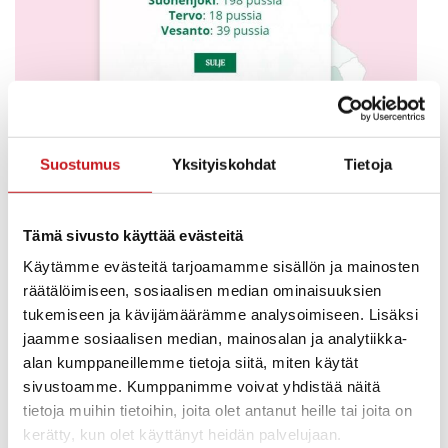
tilanne 16.5. Konnevedellä menee hyvin!
Suostumus
Yksityiskohdat
Tietoja
Miljoona roskapussia -sivuston mukaan Rautalampi on
tällä hetkellä pienessä takamatkassa. Rautalammilla
kerätty pusseja 180 kappaletta ja Suonenjoelta on tähän
Tämä sivusto käyttää evästeitä
mennessä ilmoitettu 198 pussia. Toisaalta Ylen
väliaikatietojen mukaan kunnan väkilukuun
Käytämme evästeitä tarjoamamme sisällön ja mainosten
suhteutettuna lähikunnista pärjää parhaiten Konnevesi
räätälöimiseen, sosiaalisen median ominaisuuksien
kuudentena. Edellä ovat Kaskinen, Utsjoki, Kyyjärvi,
tukemiseen ja kävijämäärämme analysoimiseen. Lisäksi
Hattula ja Somero. Mutta aikaahan on vielä jäljellä
jaamme sosiaalisen median, mainosalan ja analytiikka-
kampanjassa 5.6.2024 klo 20 saakka. Kaiken kaikkiaan
alan kumppaneillemme tietoja siitä, miten käytät
ilmoitettuja roskapusseja on tähän mennessä 63 514
sivustoamme. Kumppanimme voivat yhdistää näitä
tietoja muihin tietoihin, joita olet antanut heille tai joita on
Rautalammin talkoopäivä alkaa ja
kerätty, kun olet käyttänyt heidän palvelujaan.