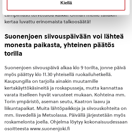
Kiellä
Yhteinen ruokailu on museon pihassa klo 11.30 alkaen.
Lämpimästi tervetuloa kaikki! Onhan meille tälläkin
kertaa luvattu erinomaista talkoosäätä!
Suonenjoen siivouspäivään voi lähteä
monesta paikasta, yhteinen päätös
torilla
Suonenjoen siivouspäivä alkaa klo 9 torilta, jonne päivä
myös päättyy klo 11.30 yhteisellä ruokailuhetkellä.
Kaupungilla on tarjolla ainakin muutamille
kertakäyttökäsineitä ja roskapusseja, mutta kannattaa
varata itselleen hyvät varusteet mukaan. Kohteina mm.
Torin ympäristö, aseman seutu, Kaatron laavu ja
liikuntapaikat. Muita lähtöpaikkoja ja siivouskohteita on
mm. Iisvedellä ja Metsolassa. Päivällä järjestetään myös
roskamelonta joella. Ohjelma löytyy kokonaisuudessaan
osoitteesta www.suonenjoki.fi