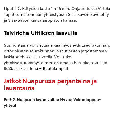
Liput 5 €. Esitysten kesto 1 h 15 min. Ohjaus: Jukka Virtala
Tapahtuma tehdään yhteistyössä Sisä-Savon Sävelet ry
ja Sisä-Savon kansalaisopiston kanssa.
Talvirieha Uittiksen laavulla
Sunnuntaina voi viettää aikaa myös ev.lut.seurakunnan,
ortodoksisen seurakunnan ja rautiaisten järjestämässä
laskiaisriehassa Uittiksella. Voit tukea
yhteisvastuukeräysta mm. ostamalla hernekeittoa. Lue
lisää:
Laskiaisrieha – Rautalampi.fi
Jatkot Nuapurissa perjantaina ja
lauantaina
Pe 9.2. Nuapurin lavan valtaa Hyvää Viikonloppua-
yhtye!