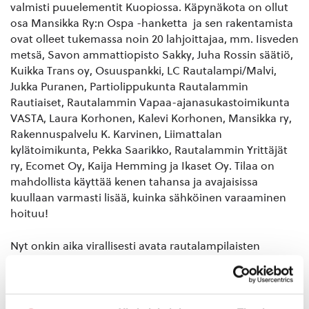
valmisti puuelementit Kuopiossa. Käpynäkota on ollut
osa Mansikka Ry:n Ospa -hanketta ja sen rakentamista
ovat olleet tukemassa noin 20 lahjoittajaa, mm. Iisveden
metsä, Savon ammattiopisto Sakky, Juha Rossin säätiö,
Kuikka Trans oy, Osuuspankki, LC Rautalampi/Malvi,
Jukka Puranen, Partiolippukunta Rautalammin
Rautiaiset, Rautalammin Vapaa-ajanasukastoimikunta
VASTA, Laura Korhonen, Kalevi Korhonen, Mansikka ry,
Rakennuspalvelu K. Karvinen, Liimattalan
kylätoimikunta, Pekka Saarikko, Rautalammin Yrittäjät
ry, Ecomet Oy, Kaija Hemming ja Ikaset Oy. Tilaa on
mahdollista käyttää kenen tahansa ja avajaisissa
kuullaan varmasti lisää, kuinka sähköinen varaaminen
hoituu!
Nyt onkin aika virallisesti avata rautalampilaisten
kotapaikka! Käpynäkodan avajaisia vietetään rennoissa
tunnelmissa pe 9.2.2024 klo 10–12! Kotaan viritetään
lämpimät tulet ja keitetään nokipannukahvit