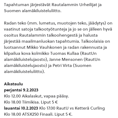
Tapahtuman järjestävät Rautalammin Urheilijat ja
Suomen alamäkiluisteluliitto.
Radan teko (mm. lumetus, muotojen teko, jäädytys) on
vaatinut satoja talkootyötunteja ja jo se on jälleen hyvä
osoitus Rautalammin talkoohengestä ja halusta
järjestää maailmanluokan tapahtumia. Talkoolaisia on
luotsannut Mikko Vauhkonen ja radan rakennusta ja
kilpailua kova kolmikko Tuomas Kullaa (RautUn
alamäkiluistelujaosto), Janne Mensonen (RautUn
alamäkiluistelujaosto) ja Petri Virta (Suomen
alamäkiluisteluliitto).
Aikataulu
perjantai 9.2.2023
Klo 12.00 Aikalaskut, vapaa pääsy.
Klo 18.00 Tiimikisa. Liput 5 €
lauantai 10.2.2023
Klo 17.00 RautU vs Ketterä Curling
Klo 18.00 ATSX250 Finaali. Liput 5 €.