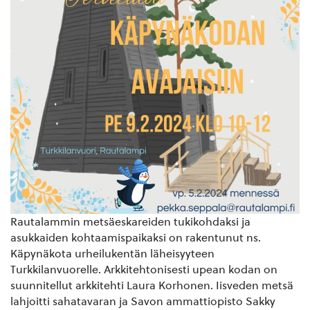
Rautalammin metsäeskareiden tukikohdaksi ja
asukkaiden kohtaamispaikaksi on rakentunut ns.
Käpynäkota urheilukentän läheisyyteen
Turkkilanvuorelle. Arkkitehtonisesti upean kodan on
suunnitellut arkkitehti Laura Korhonen. Iisveden metsä
lahjoitti sahatavaran ja Savon ammattiopisto Sakky