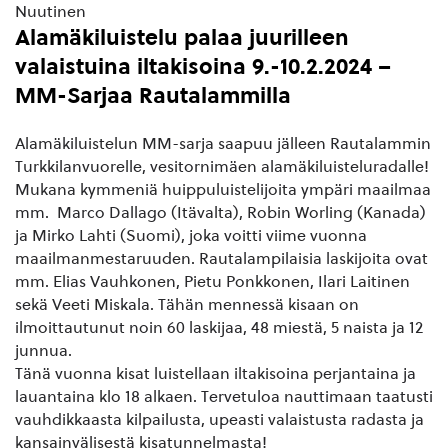
Nuutinen
Alamäkiluistelu palaa juurilleen
valaistuina iltakisoina 9.-10.2.2024 –
MM-Sarjaa Rautalammilla
Alamäkiluistelun MM-sarja saapuu jälleen Rautalammin
Turkkilanvuorelle, vesitornimäen alamäkiluisteluradalle!
Mukana kymmeniä huippuluistelijoita ympäri maailmaa
mm. Marco Dallago (Itävalta), Robin Worling (Kanada)
ja Mirko Lahti (Suomi), joka voitti viime vuonna
maailmanmestaruuden. Rautalampilaisia laskijoita ovat
mm. Elias Vauhkonen, Pietu Ponkkonen, Ilari Laitinen
sekä Veeti Miskala. Tähän mennessä kisaan on
ilmoittautunut noin 60 laskijaa, 48 miestä, 5 naista ja 12
junnua.
Tänä vuonna kisat luistellaan iltakisoina perjantaina ja
lauantaina klo 18 alkaen. Tervetuloa nauttimaan taatusti
vauhdikkaasta kilpailusta, upeasti valaistusta radasta ja
kansainvälisestä kisatunnelmasta!