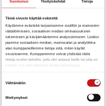
lisukkeineen. Kahvin lomassa kuullaan mm.
Suostumus
Yksityiskohdat
Tietoja
Kehittämisyhdistys Mansikka ry:n, Päiväkoti Silmun,
Metsäeskareiden ja kunnan tervehdyssanat. Avajaisten
jälkeen voi seurata alamäkiluisteluiden harjoituksia
Tämä sivusto käyttää evästeitä
paalupaikalta!
Käytämme evästeitä tarjoamamme sisällön ja mainosten
räätälöimiseen, sosiaalisen median ominaisuuksien
Rautalammilla on erinomaiset puitteet
tukemiseen ja kävijämäärämme analysoimiseen. Lisäksi
varhaiskasvatukseen: juuri valmistunut päiväkoti Silmu
jaamme sosiaalisen median, mainosalan ja analytiikka-
(2022), erittäin hyvää työtä tekevä varhaiskasvatus ja
alan kumppaneillemme tietoja siitä, miten käytät
vuonna 2021 alkanut Metsäeskaritoiminta (luonto- ja
sivustoamme. Kumppanimme voivat yhdistää näitä
eräpainoitteista toimintaa). Ilmoitathan tulostasi
tietoja muihin tietoihin, joita olet antanut heille tai joita on
pekka.seppala@rautalampi.fi.
kerätty, kun olet käyttänyt heidän palvelujaan.
SuoVaRi järjestää seuratason este-ja
kouluratsastuskisat 10.-11.2.2024 Wanhalla
Suostumuksen
Ratsastuskeskuksella – mukana cup-kilpailu, jossa
Välttämätön
valinta
tuetaan Veera Mannisen olympiamatkaa Pariisiin
Mieltymykset