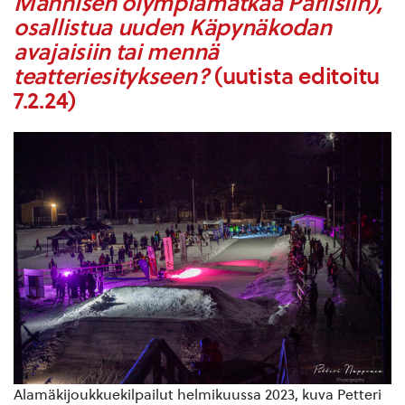
Mannisen olympiamatkaa Pariisiin),
osallistua uuden Käpynäkodan
avajaisiin tai mennä
teatteriesitykseen?
(uutista editoitu
7.2.24)
Alamäkijoukkuekilpailut helmikuussa 2023, kuva Petteri