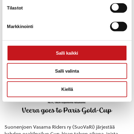
Tilastot
Markkinointi
Salli kaikki
Salli valinta
Kiellä
Suonenjoen Vasama Riders ry (SuoVaRi) järjestää
kahden osakilpailun Cup-kisan talven aikana, joista