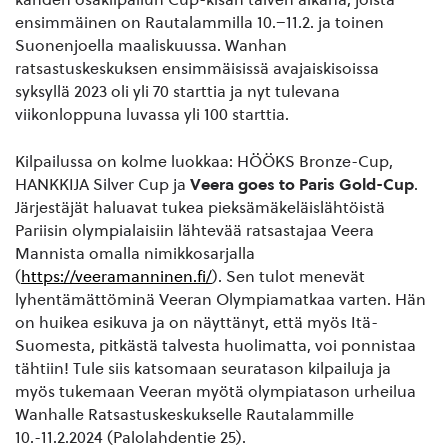
ensimmäinen on Rautalammilla 10.–11.2. ja toinen
Suonenjoella maaliskuussa. Wanhan
ratsastuskeskuksen ensimmäisissä avajaiskisoissa
syksyllä 2023 oli yli 70 starttia ja nyt tulevana
viikonloppuna luvassa yli 100 starttia.
Kilpailussa on kolme luokkaa: HÖÖKS Bronze-Cup,
HANKKIJA Silver Cup ja
Veera goes to Paris Gold-Cup
.
Järjestäjät haluavat tukea pieksämäkeläislähtöistä
Pariisin olympialaisiin lähtevää ratsastajaa Veera
Mannista omalla nimikkosarjalla
(
https://veeramanninen.fi/
). Sen tulot menevät
lyhentämättöminä Veeran Olympiamatkaa varten. Hän
on huikea esikuva ja on näyttänyt, että myös Itä-
Suomesta, pitkästä talvesta huolimatta, voi ponnistaa
tähtiin! Tule siis katsomaan seuratason kilpailuja ja
myös tukemaan Veeran myötä olympiatason urheilua
Wanhalle Ratsastuskeskukselle Rautalammille
10.-11.2.2024 (Palolahdentie 25).