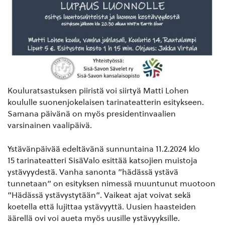
Kouluratsastuksen piiristä voi siirtyä Matti Lohen
koululle suonenjokelaisen tarinateatterin esitykseen.
Samana päivänä on myös presidentinvaalien
varsinainen vaalipäivä.
Ystävänpäivää edeltävänä sunnuntaina 11.2.2024 klo
15 tarinateatteri SisäValo esittää katsojien muistoja
ystävyydestä. Vanha sanonta ”hädässä ystävä
tunnetaan” on esityksen nimessä muuntunut muotoon
”Hädässä ystävystytään”. Vaikeat ajat voivat sekä
koetella että lujittaa ystävyyttä. Uusien haasteiden
äärellä ovi voi aueta myös uusille ystävyyksille.