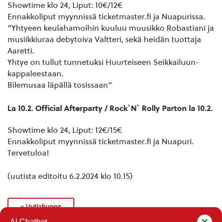
Showtime klo 24, Liput: 10€/12€
Ennakkoliput myynnissä ticketmaster.fi ja Nuapurissa.
”Yhtyeen keulahamoihin kuuluu muusikko Robastiani ja
musiikkiuraa debytoiva Valtteri, sekä heidän tuottaja
Aaretti.
Yhtye on tullut tunnetuksi Huurteiseen Seikkailuun-
kappaleestaan.
Bilemusaa läpällä tosissaan”
La 10.2. Official Afterparty / Rock`N` Rolly Parton la 10.2.
Showtime klo 24, Liput: 12€/15€
Ennakkoliput myynnissä ticketmaster.fi ja Nuapuri.
Tervetuloa!
(uutista editoitu 6.2.2024 klo 10.15)
« Uutishuone