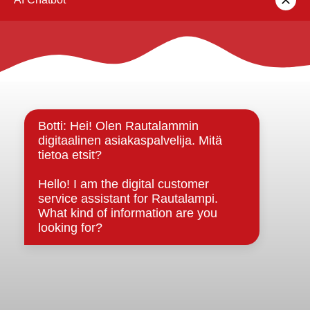
Rautalammin kunta
Yhteystiedot
Kuntainfo
Strategiat, ohjelmat, ohjeet, suunnitelmat, säännöt ja
sopimukset
Asiakirjajulkisuuskuvaus
Evästeet
Saavutettavuusseloste
Tietosuoja
Tietosuojaselosteet
Tietopyyntö
Päätöksenteko ja lähidemokratia