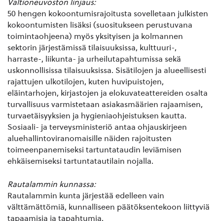
Valtioneuvoston linjaus:
50 hengen kokoontumisrajoitusta sovelletaan julkisten
kokoontumisten lisäksi (suositukseen perustuvana
toimintaohjeena) myös yksityisen ja kolmannen
sektorin järjestämissä tilaisuuksissa, kulttuuri-,
harraste-, liikunta- ja urheilutapahtumissa sekä
uskonnollisissa tilaisuuksissa. Sisätilojen ja alueellisesti
rajattujen ulkotilojen, kuten huvipuistojen,
eläintarhojen, kirjastojen ja elokuvateattereiden osalta
turvallisuus varmistetaan asiakasmäärien rajaamisen,
turvaetäisyyksien ja hygieniaohjeistuksen kautta.
Sosiaali- ja terveysministeriö antaa ohjauskirjeen
aluehallintoviranomaisille näiden rajoitusten
toimeenpanemiseksi tartuntataudin leviämisen
ehkäisemiseksi tartuntatautilain nojalla.
Rautalammin kunnassa:
Rautalammin kunta järjestää edelleen vain
välttämättömiä, kunnalliseen päätöksentekoon liittyviä
tapaamisia ja tapahtumia.