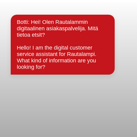
Yhteystiedot
Kuntainfo
Strategiat, ohjelmat, ohjeet, suunnitelmat, säännöt ja
sopimukset
Asiakirjajulkisuuskuvaus
Evästeet
Saavutettavuusseloste
Tietosuoja
Tietosuojaselosteet
Tietopyyntö
Päätöksenteko ja lähidemokratia
Päätökset, esityslistat & pöytäkirjat
Hallinto
Kunnanhallitus
Kunnanvaltuusto