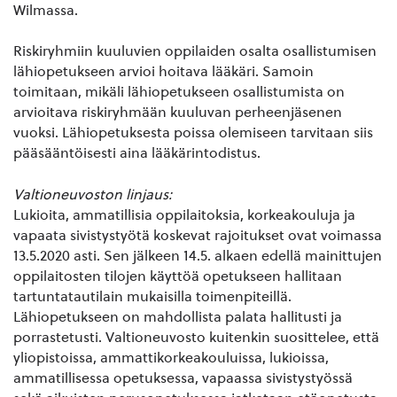
Wilmassa.
Riskiryhmiin kuuluvien oppilaiden osalta osallistumisen
lähiopetukseen arvioi hoitava lääkäri. Samoin
toimitaan, mikäli lähiopetukseen osallistumista on
arvioitava riskiryhmään kuuluvan perheenjäsenen
vuoksi. Lähiopetuksesta poissa olemiseen tarvitaan siis
pääsääntöisesti aina lääkärintodistus.
Valtioneuvoston linjaus:
Lukioita, ammatillisia oppilaitoksia, korkeakouluja ja
vapaata sivistystyötä koskevat rajoitukset ovat voimassa
13.5.2020 asti. Sen jälkeen 14.5. alkaen edellä mainittujen
oppilaitosten tilojen käyttöä opetukseen hallitaan
tartuntatautilain mukaisilla toimenpiteillä.
Lähiopetukseen on mahdollista palata hallitusti ja
porrastetusti. Valtioneuvosto kuitenkin suosittelee, että
yliopistoissa, ammattikorkeakouluissa, lukioissa,
ammatillisessa opetuksessa, vapaassa sivistystyössä