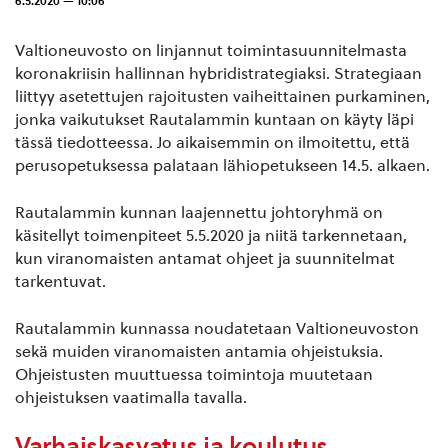
6.5.2020 — 10:06
Valtioneuvosto on linjannut toimintasuunnitelmasta
koronakriisin hallinnan hybridistrategiaksi. Strategiaan
liittyy asetettujen rajoitusten vaiheittainen purkaminen,
jonka vaikutukset Rautalammin kuntaan on käyty läpi
tässä tiedotteessa. Jo aikaisemmin on ilmoitettu, että
perusopetuksessa palataan lähiopetukseen 14.5. alkaen.
Rautalammin kunnan laajennettu johtoryhmä on
käsitellyt toimenpiteet 5.5.2020 ja niitä tarkennetaan,
kun viranomaisten antamat ohjeet ja suunnitelmat
tarkentuvat.
Rautalammin kunnassa noudatetaan Valtioneuvoston
sekä muiden viranomaisten antamia ohjeistuksia.
Ohjeistusten muuttuessa toimintoja muutetaan
ohjeistuksen vaatimalla tavalla.
Varhaiskasvatus ja koulutus