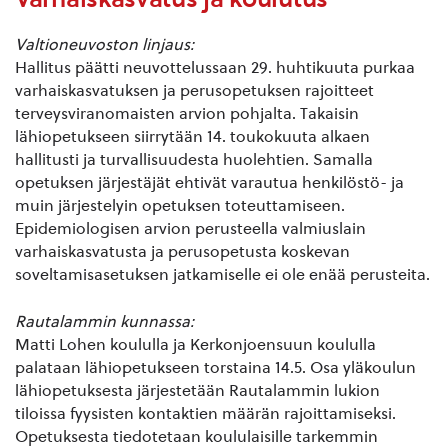
Valtioneuvoston linjaus:
Hallitus päätti neuvottelussaan 29. huhtikuuta purkaa
varhaiskasvatuksen ja perusopetuksen rajoitteet
terveysviranomaisten arvion pohjalta. Takaisin
lähiopetukseen siirrytään 14. toukokuuta alkaen
hallitusti ja turvallisuudesta huolehtien. Samalla
opetuksen järjestäjät ehtivät varautua henkilöstö- ja
muin järjestelyin opetuksen toteuttamiseen.
Epidemiologisen arvion perusteella valmiuslain
varhaiskasvatusta ja perusopetusta koskevan
soveltamisasetuksen jatkamiselle ei ole enää perusteita.
Rautalammin kunnassa:
Matti Lohen koululla ja Kerkonjoensuun koululla
palataan lähiopetukseen torstaina 14.5. Osa yläkoulun
lähiopetuksesta järjestetään Rautalammin lukion
tiloissa fyysisten kontaktien määrän rajoittamiseksi.
Opetuksesta tiedotetaan koululaisille tarkemmin