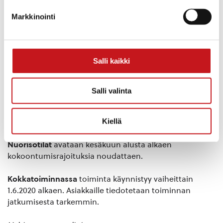
maanantaina 1.6.2020. Tilojen käyttäjien on
Markkinointi
noudatettava voimassaolevia henkilömäärärajoituksia
ja tehostettua hygieniaa. Lisäksi muistutetaan, että
vähäisestikään oireilevien henkilöiden ei tule käyttää
harrastustiloja.
Salli kaikki
Rautalammin uimahalli
avataan uudelleen syksyllä 2020.
Keväällä käynnistettyjen rajoitustoimien johdosta
Salli valinta
uimahallin kesähuoltotaukoa on aikaistettu ja allas on
tyhjennetty. Hallin avaaminen kesäkuussa ei olisi
Kiellä
kokonaistaloudellisesti järjevää.
Nuorisotilat
avataan kesäkuun alusta alkaen
kokoontumisrajoituksia noudattaen.
Kokkatoiminnassa
toiminta käynnistyy vaiheittain
1.6.2020 alkaen. Asiakkaille tiedotetaan toiminnan
jatkumisesta tarkemmin.