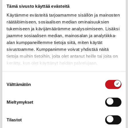
Tämä sivusto käyttää evästeitä
kirjastoista sallitaan välittömästi.
Käytämme evästeitä tarjoamamme sisällön ja mainosten
Rautalammin kunnassa:
räätälöimiseen, sosiaalisen median ominaisuuksien
Kirjasto suunnittelee lainaustoiminnan käynnistämisen
tukemiseen ja kävijämäärämme analysoimiseen. Lisäksi
ja tiedottaa asiasta tarkemmin.
jaamme sosiaalisen median, mainosalan ja analytiikka-
alan kumppaneillemme tietoja siitä, miten käytät
Valtioneuvoston linjaus:
sivustoamme. Kumppanimme voivat yhdistää näitä
Seuraavat julkiset sisätilat avataan 1.6. alkaen hallitusti
tietoja muihin tietoihin, joita olet antanut heille tai joita on
ja asteittain: valtion ja kuntien museot, teatterit,
kerätty, kun olet käyttänyt heidän palvelujaan.
Kansallisooppera, kulttuuritalot, kirjastot, kirjastoautot,
Kansallisarkiston asiakas- ja tutkijasalipalvelut,
Suostumuksen
harrastustilat ja -paikat, uimahallit ja muut urheilutilat,
Välttämätön
valinta
nuorisotilat, kerhotilat, järjestöjen kokoontumistilat,
kuntouttava työtoiminta ja työkeskukset.
Mieltymykset
Rautalammin kunnassa:
Rautalammin kirjasto
avataan maanantaina 1.6.2020.
Tilastot
Sisäliikuntapaikat eli liikunta- ja kuntosalit
avautuvat