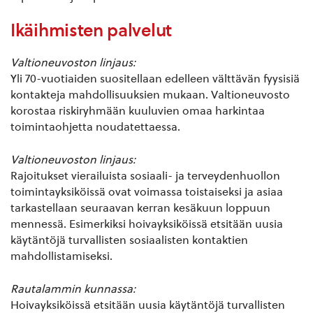
Ikäihmisten palvelut
Valtioneuvoston linjaus:
Yli 70-vuotiaiden suositellaan edelleen välttävän fyysisiä
kontakteja mahdollisuuksien mukaan. Valtioneuvosto
korostaa riskiryhmään kuuluvien omaa harkintaa
toimintaohjetta noudatettaessa.
Valtioneuvoston linjaus:
Rajoitukset vierailuista sosiaali- ja terveydenhuollon
toimintayksiköissä ovat voimassa toistaiseksi ja asiaa
tarkastellaan seuraavan kerran kesäkuun loppuun
mennessä. Esimerkiksi hoivayksiköissä etsitään uusia
käytäntöjä turvallisten sosiaalisten kontaktien
mahdollistamiseksi.
Rautalammin kunnassa:
Hoivayksiköissä etsitään uusia käytäntöjä turvallisten