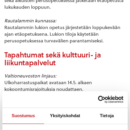
sekä aikuisten perusopetuksessa jatketaan etäopetusta
lukukauden loppuun.
Rautalammin kunnassa:
Rautalammin lukion opetus järjestetään loppukevään
ajan etäopetuksena. Lukion tiloja käytetään
perusopetuksessa turvavälien parantamiseksi.
Tapahtumat sekä kulttuuri- ja
liikuntapalvelut
Valtioneuvoston linjaus:
Ulkoharrastuspaikat avataan 14.5. alkaen
kokoontumisrajoituksia noudattaen.
Rautalammin kunnassa:
Toimitaan valtioneuvoston linjauksen mukaisesti.
Suostumus
Yksityiskohdat
Tietoja
Valtioneuvoston linjaus:
Kirjojen ja muiden aineistojen uloslainaaminen