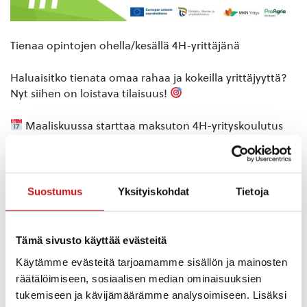
Tienaa opintojen ohella/kesällä 4H-yrittäjänä
Haluaisitko tienata omaa rahaa ja kokeilla yrittäjyyttä?
Nyt siihen on loistava tilaisuus!
Maaliskuussa starttaa maksuton 4H-yrityskoulutus
Suonenjoella!
🗓 1. ilta: Livenä Suonenjoella
Suostumus
Yksityiskohdat
Tietoja
🖥 2. ilta: Teamsissa – voit osallistua vaikka kotisohvalta!
Kurssilla opit mm.:
Tämä sivusto käyttää evästeitä
Käytämme evästeitä tarjoamamme sisällön ja mainosten
Miten perustat oman yrityksen
räätälöimiseen, sosiaalisen median ominaisuuksien
tukemiseen ja kävijämäärämme analysoimiseen. Lisäksi
Markkinointia & hinnoittelua