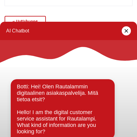
« Uutishuone
Rautalammin kunta
Yhteystiedot
Kuntainfo
Strategiat, ohjelmat, ohjeet, suunnitelmat, säännöt ja
sopimukset
Asiakirjajulkisuuskuvaus
Evästeet
Saavutettavuusseloste
Tietosuoja