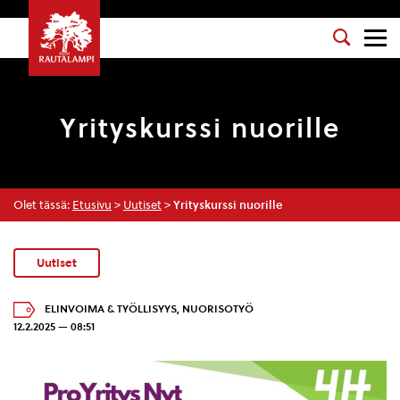
Yrityskurssi nuorille
Olet tässä:
Etusivu
>
Uutiset
>
Yrityskurssi nuorille
Uutiset
ELINVOIMA & TYÖLLISYYS
,
NUORISOTYÖ
12.2.2025 — 08:51