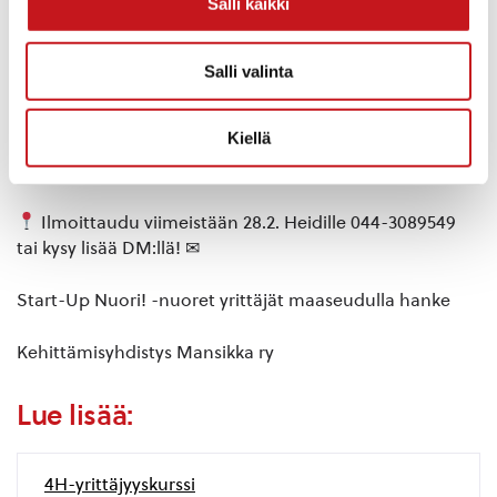
Salli kaikki
Yhteistyössä Pro Yritys Nyt -hankkeen kanssa tuodaan
4H-yrityskurssi Suonenjoelle ja Teamsiin. Rautalammilta
Salli valinta
osallistuville nuorille tarjotaan hankkeesta kyyti, jotta
pääsette osallistumaan.
Kiellä
Kurssi on tarkoitettu 13-28 vuotiaille.
Ilmoittaudu viimeistään 28.2. Heidille 044-3089549
tai kysy lisää DM:llä! ✉
Start-Up Nuori! -nuoret yrittäjät maaseudulla hanke
Kehittämisyhdistys Mansikka ry
Lue lisää:
4H-yrittäjyyskurssi