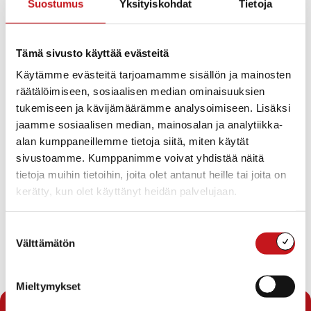
29.5.2020 — 13:50
Suostumus
Yksityiskohdat
Tietoja
Kuuntele ja katsele Pohjois-Savon TE-toimiston
MessiLive.fi -lähetykset ajankohtaisista TE-asioista ti-to
Tämä sivusto käyttää evästeitä
2.-4.6.
Käytämme evästeitä tarjoamamme sisällön ja mainosten
räätälöimiseen, sosiaalisen median ominaisuuksien
tukemiseen ja kävijämäärämme analysoimiseen. Lisäksi
jaamme sosiaalisen median, mainosalan ja analytiikka-
alan kumppaneillemme tietoja siitä, miten käytät
sivustoamme. Kumppanimme voivat yhdistää näitä
tietoja muihin tietoihin, joita olet antanut heille tai joita on
kerätty, kun olet käyttänyt heidän palvelujaan.
Suostumuksen
Välttämätön
valinta
Mieltymykset
« Uutishuone