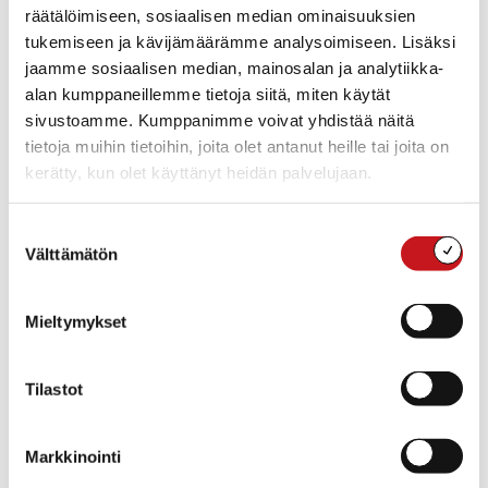
ensiaskeleista on saatu nyt sovittua, sanoo
räätälöimiseen, sosiaalisen median ominaisuuksien
hankejohtaja
Jussi Lampi
.
tukemiseen ja kävijämäärämme analysoimiseen. Lisäksi
jaamme sosiaalisen median, mainosalan ja analytiikka-
Tulevaisuuden sote-keskuksessa pureudutaan
alan kumppaneillemme tietoja siitä, miten käytät
peruspalveluiden saatavuuteen, ennaltaehkäisyyn,
sivustoamme. Kumppanimme voivat yhdistää näitä
laatuun ja yhteentoimivuuteen. Rakenneuudistuksessa
tietoja muihin tietoihin, joita olet antanut heille tai joita on
kehittämistoimien keskiössä ovat mm. tiedolla
kerätty, kun olet käyttänyt heidän palvelujaan.
johtaminen ja digitalisaatio. Kehittämishankkeita
toteuttavat Pohjois-Savon nykyiset sote-järjestäjät.
Sosiaali- ja terveysministeriön rahoittamia hankkeita
Suostumuksen
koordinoi Pohjois-Savon liitto.
Välttämätön
valinta
Huolena edelleen rahoituksen riittävyys
Mieltymykset
tulevaisuudessa
Pohjois-Savossa väestön vanheneminen ja korkea
Tilastot
sairastavuus lisäävät sosiaali- ja terveydenhuollon
kustannuspaineita myös tulevaisuudessa. Kuitenkin
tämän hetken arvio on, että uuden Pohjois-Savon
Markkinointi
hyvinvointialueen rahoitus olisi nykyistä tilannetta