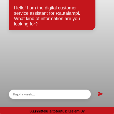
Evästeet
Saavutettavuusseloste
Tietosuoja
Tietosuojaselosteet
Tietopyyntö
Päätöksenteko ja lähidemokratia
Päätökset, esityslistat & pöytäkirjat
Hallinto
Kunnanhallitus
Kunnanvaltuusto
Lautakunnat