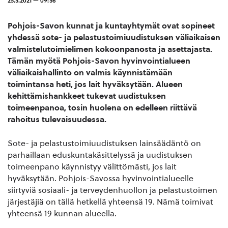
25.5.2021 — 09:56
Pohjois-Savon kunnat ja kuntayhtymät ovat sopineet
yhdessä sote- ja pelastustoimiuudistuksen väliaikaisen
valmistelutoimielimen kokoonpanosta ja asettajasta.
Tämän myötä Pohjois-Savon hyvinvointialueen
väliaikaishallinto on valmis käynnistämään
toimintansa heti, jos lait hyväksytään. Alueen
kehittämishankkeet tukevat uudistuksen
toimeenpanoa, tosin huolena on edelleen riittävä
rahoitus tulevaisuudessa.
Sote- ja pelastustoimiuudistuksen lainsäädäntö on
parhaillaan eduskuntakäsittelyssä ja uudistuksen
toimeenpano käynnistyy välittömästi, jos lait
hyväksytään. Pohjois-Savossa hyvinvointialueelle
siirtyviä sosiaali- ja terveydenhuollon ja pelastustoimen
järjestäjiä on tällä hetkellä yhteensä 19. Nämä toimivat
yhteensä 19 kunnan alueella.