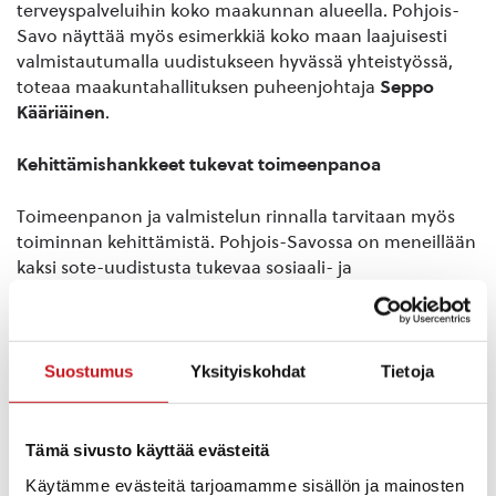
terveyspalveluihin koko maakunnan alueella. Pohjois-
Savo näyttää myös esimerkkiä koko maan laajuisesti
valmistautumalla uudistukseen hyvässä yhteistyössä,
toteaa maakuntahallituksen puheenjohtaja
Seppo
Kääriäinen
.
Kehittämishankkeet tukevat toimeenpanoa
Toimeenpanon ja valmistelun rinnalla tarvitaan myös
toiminnan kehittämistä. Pohjois-Savossa on meneillään
kaksi sote-uudistusta tukevaa sosiaali- ja
terveydenhuollon laajaa kehittämishanketta: sote-
rakenneuudistus ja tulevaisuuden sote-keskus -
ohjelma.
Suostumus
Yksityiskohdat
Tietoja
– Kehittämishankkeissa on tehty myös sote- ja
pelastustoimiuudistuksen esivalmistelua, jonka yhtenä
tavoitteena on ollut valmistella väliaikaishallinnon
Tämä sivusto käyttää evästeitä
käynnistymistä. Olen iloinen, että toimeenpanon
Käytämme evästeitä tarjoamamme sisällön ja mainosten