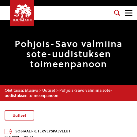
Pohjois-Savo valmiina
sote-uudistuksen
toimeenpanoon
Olet tässä:
Etusivu
>
Uutiset
>
Pohjois-Savo valmiina sote-
uudistuksen toimeenpanoon
Uutiset
SOSIAALI- & TERVEYSPALVELUT