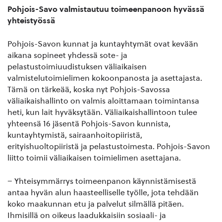
Pohjois-Savo valmistautuu toimeenpanoon hyvässä
yhteistyössä
Pohjois-Savon kunnat ja kuntayhtymät ovat kevään
aikana sopineet yhdessä sote- ja
pelastustoimiuudistuksen väliaikaisen
valmistelutoimielimen kokoonpanosta ja asettajasta.
Tämä on tärkeää, koska nyt Pohjois-Savossa
väliaikaishallinto on valmis aloittamaan toimintansa
heti, kun lait hyväksytään. Väliaikaishallintoon tulee
yhteensä 16 jäsentä Pohjois-Savon kunnista,
kuntayhtymistä, sairaanhoitopiiristä,
erityishuoltopiiristä ja pelastustoimesta. Pohjois-Savon
liitto toimii väliaikaisen toimielimen asettajana.
– Yhteisymmärrys toimeenpanon käynnistämisestä
antaa hyvän alun haasteelliselle työlle, jota tehdään
koko maakunnan etu ja palvelut silmällä pitäen.
Ihmisillä on oikeus laadukkaisiin sosiaali- ja