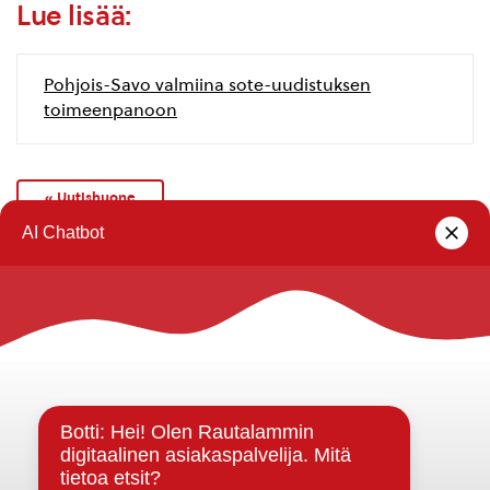
Lue lisää:
Pohjois-Savo valmiina sote-uudistuksen
toimeenpanoon
« Uutishuone
Rautalammin kunta
Yhteystiedot
Kuntainfo
Strategiat, ohjelmat, ohjeet, suunnitelmat, säännöt ja
sopimukset
Asiakirjajulkisuuskuvaus