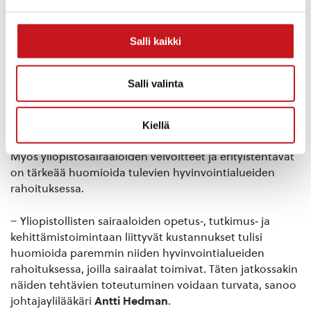
alhaisempi.
Salli kaikki
– Tavoitteena uudistuksessa ovat mm. perustason
palveluiden vahvistaminen ja saatavuuden
parantaminen sekä painopisteen siirtäminen
Salli valinta
ennaltaehkäisyyn. Ilman riittävää rahoitusta näiden
tavoitteiden toteutuminen ei ole mahdollista, toteaa
apulaiskaupunginjohtaja
Jari Saarinen
.
Kiellä
Myös yliopistosairaaloiden velvoitteet ja erityistehtävät
on tärkeää huomioida tulevien hyvinvointialueiden
rahoituksessa.
– Yliopistollisten sairaaloiden opetus‐, tutkimus‐ ja
kehittämistoimintaan liittyvät kustannukset tulisi
huomioida paremmin niiden hyvinvointialueiden
rahoituksessa, joilla sairaalat toimivat. Täten jatkossakin
näiden tehtävien toteutuminen voidaan turvata, sanoo
johtajaylilääkäri
Antti Hedman
.