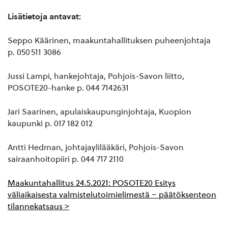
Lisätietoja antavat:
Seppo Käärinen, maakuntahallituksen puheenjohtaja
p. 050 511 3086
Jussi Lampi, hankejohtaja, Pohjois-Savon liitto,
POSOTE20-hanke p. 044 7142631
Jari Saarinen, apulaiskaupunginjohtaja, Kuopion
kaupunki p. 017 182 012
Antti Hedman, johtajaylilääkäri, Pohjois-Savon
sairaanhoitopiiri p. 044 717 2110
Maakuntahallitus 24.5.2021: POSOTE20 Esitys
väliaikaisesta valmistelutoimielimestä – päätöksenteon
tilannekatsaus >