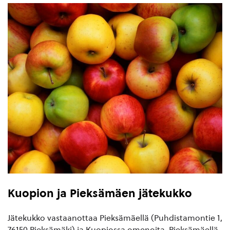
Kuopion ja Pieksämäen jätekukko
Jätekukko vastaanottaa Pieksämäellä (Puhdistamontie 1,
76150 Pieksämäki) ja Kuopiossa omenoita. Pieksämäellä