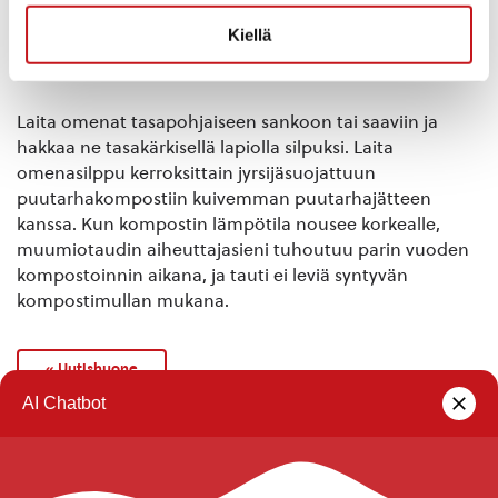
Kiellä
Näin kompostoit muumiotautiset ja huonoksi menneet
omenat
Laita omenat tasapohjaiseen sankoon tai saaviin ja
hakkaa ne tasakärkisellä lapiolla silpuksi. Laita
omenasilppu kerroksittain jyrsijäsuojattuun
puutarhakompostiin kuivemman puutarhajätteen
kanssa. Kun kompostin lämpötila nousee korkealle,
muumiotaudin aiheuttajasieni tuhoutuu parin vuoden
kompostoinnin aikana, ja tauti ei leviä syntyvän
kompostimullan mukana.
« Uutishuone
Rautalammin kunta