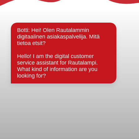
Yhteystiedot
Kuntainfo
Strategiat, ohjelmat, ohjeet, suunnitelmat, säännöt ja
sopimukset
Asiakirjajulkisuuskuvaus
Evästeet
Saavutettavuusseloste
Tietosuoja
Tietosuojaselosteet
Tietopyyntö
Päätöksenteko ja lähidemokratia
Päätökset, esityslistat & pöytäkirjat
Hallinto
Kunnanhallitus