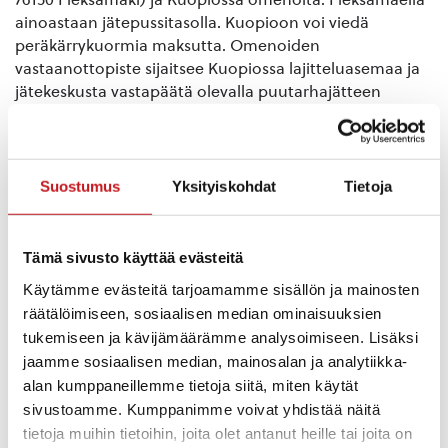
ainoastaan jätepussitasolla. Kuopioon voi viedä
peräkärrykuormia maksutta. Omenoiden
vastaanottopiste sijaitsee Kuopiossa lajitteluasemaa ja
jätekeskusta vastapäätä olevalla puutarhajätteen
vastaanottoalueella, joka on auki 24/7. Kuopion
jäteasema, Kaatopaikantie 316, 71520 Kaislastenlahti.
Ei omenajätekuormia kunnan
Suostumus
Yksityiskohdat
Tietoja
puutarhajätepaikalle!
Tämä sivusto käyttää evästeitä
Omenajätekuormia ei voida vastaanottaa kunnan
puutarhajätepaikalla, sillä se vaatisi järkevän
Käytämme evästeitä tarjoamamme sisällön ja mainosten
vastaanottoastian ja kuljetusjärjestelyn Kuopioon.
räätälöimiseen, sosiaalisen median ominaisuuksien
tukemiseen ja kävijämäärämme analysoimiseen. Lisäksi
Jätekukon lajitteluoppaan ohjeistus
jaamme sosiaalisen median, mainosalan ja analytiikka-
alan kumppaneillemme tietoja siitä, miten käytät
Ensisijaisesti omenat kannattaa säilöä esimerkiksi
sivustoamme. Kumppanimme voivat yhdistää näitä
tuoremehuksi, soseeksi tai hilloksi. Voit myös
tietoja muihin tietoihin, joita olet antanut heille tai joita on