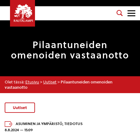
Pilaantuneiden
omenoiden vastaanotto
Olet tässä:
Etusivu
>
Uutiset
>
Pilaantuneiden omenoiden
vastaanotto
Uutiset
ASUMINEN JA YMPÄRISTÖ
,
TIEDOTUS
8.8.2024 — 15:09