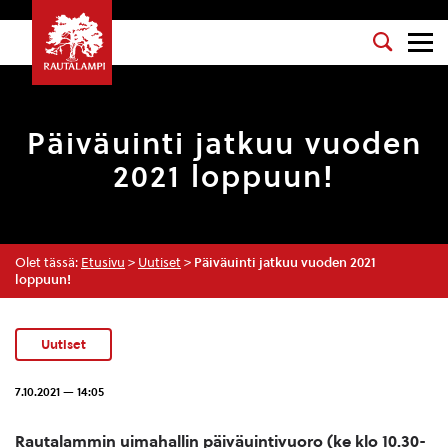
Päiväuinti jatkuu vuoden
2021 loppuun!
Olet tässä:
Etusivu
>
Uutiset
>
Päiväuinti jatkuu vuoden 2021
loppuun!
Uutiset
7.10.2021 — 14:05
Rautalammin uimahallin päiväuintivuoro (ke klo 10.30-