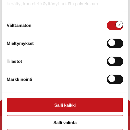
kerätty, kun olet käyttänyt heidän palvelujaan.
Suostumuksen
Välttämätön
valinta
Mieltymykset
Tilastot
Markkinointi
« Uutishuone
Salli kaikki
Salli valinta