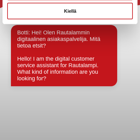
Rautalammin kunta
Kiellä
Yhteystiedot
Kuntainfo
Strategiat, ohjelmat, ohjeet, suunnitelmat, säännöt ja
sopimukset
Asiakirjajulkisuuskuvaus
Evästeet
Saavutettavuusseloste
Tietosuoja
Tietosuojaselosteet
Tietopyyntö
Päätöksenteko ja lähidemokratia
Päätökset, esityslistat & pöytäkirjat
Hallinto
Kunnanhallitus