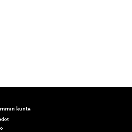
ammin kunta
edot
fo