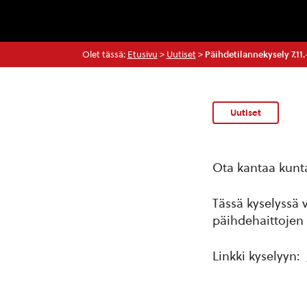
Olet tässä:
Etusivu
>
Uutiset
>
Päihdetilannekysely 7.11.
Uutiset
Ota kantaa kunta
Tässä kyselyssä v
päihdehaittojen 
Linkki kyselyyn: