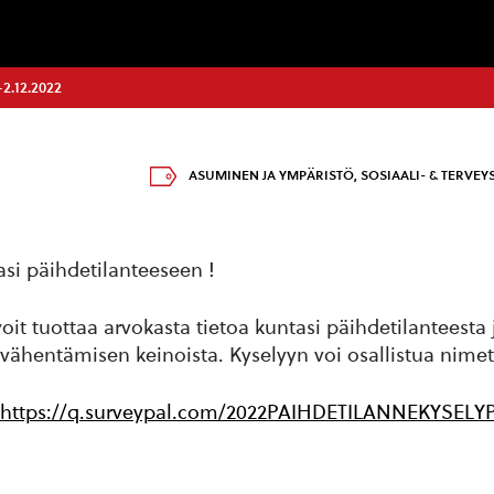
-2.12.2022
ASUMINEN JA YMPÄRISTÖ
,
SOSIAALI- & TERVEY
si päihdetilanteeseen !
oit tuottaa arvokasta tietoa kuntasi päihdetilanteesta 
vähentämisen keinoista. Kyselyyn voi osallistua nimet
https://q.surveypal.com/2022PAIHDETILANNEKYSELY