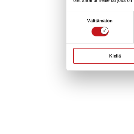
olet antanut heille tai joita o
Suostumuksen
Välttämätön
valinta
Kiellä