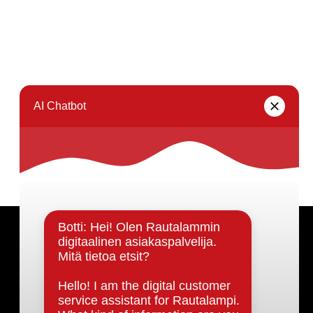
Päätöksenteko ja lähidemokratia
Päätökset, esityslistat & pöytäkirjat
Hallinto