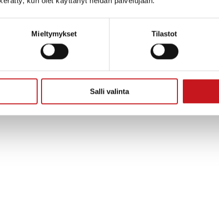
n kerätty, kun olet käyttänyt heidän palvelujaan.
Mieltymykset
Tilastot
Salli valinta