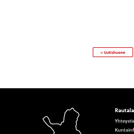
« Uutishuone
Rautal
Yhteysti
Kuntain