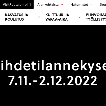
VisitRautalampi.fi
Ajankohtaista
Hakemistot
Seu
KASVATUS JA
KULTTUURI JA
ELINVOIMA
KOULUTUS
VAPAA-AIKA
TYÖLLISYY
ihdetilannekys
7.11.-2.12.2022