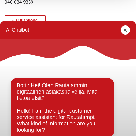
040 034 9359
« Uutishuone
Rautalammin kunta
Yhteystiedot
Kuntainfo
Strategiat, ohjelmat, ohjeet, suunnitelmat, säännöt ja
sopimukset
Asiakirjajulkisuuskuvaus
Evästeet
Saavutettavuusseloste
Tietosuoja