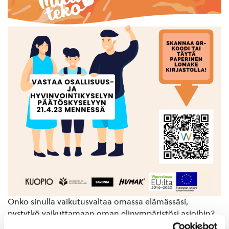
Onko sinulla vaikutusvaltaa omassa elämässäsi,
pystytkö vaikuttamaan oman elinympäristösi asioihin?