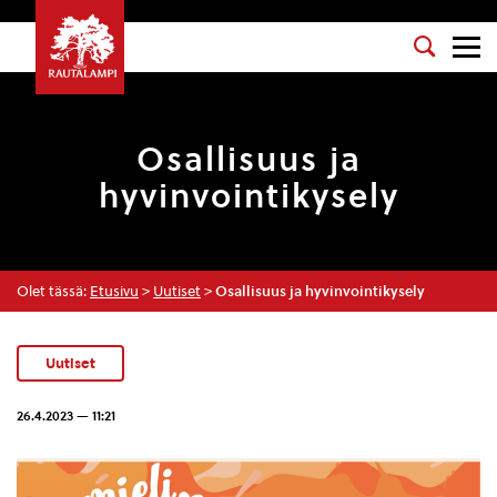
Osallisuus ja
hyvinvointikysely
Olet tässä:
Etusivu
>
Uutiset
>
Osallisuus ja hyvinvointikysely
Uutiset
26.4.2023 — 11:21