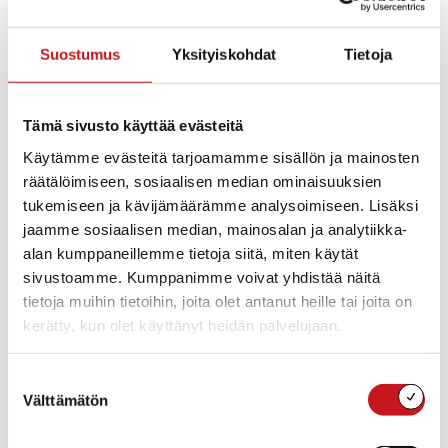
Kerro meille näkemyksesi ja vastaa osallisuus- ja
hyvinvointikyselyn päätöskyselyyn 2.5.2023 mennessä
Suostumus
Yksityiskohdat
Tietoja
osoitteessa:
https://link.webropolsurveys.com/S/D6E98152A52C9803
Tämä sivusto käyttää evästeitä
Voit myös täyttää kyselyn paperisena lomakkeena
Käytämme evästeitä tarjoamamme sisällön ja mainosten
kirjastolla.
räätälöimiseen, sosiaalisen median ominaisuuksien
tukemiseen ja kävijämäärämme analysoimiseen. Lisäksi
Osana Mieliteko-ohjelmaa toteutimme Rautalammilla
jaamme sosiaalisen median, mainosalan ja analytiikka-
vuosina 2022–2023 osallistuvan budjetoinnin kokeilun.
alan kumppaneillemme tietoja siitä, miten käytät
Osallistuvassa budjetoinnissa kuntalaiset pääsivät
sivustoamme. Kumppanimme voivat yhdistää näitä
mukaan pohtimaan, ideoimaan ja päättämään kunnan
tietoja muihin tietoihin, joita olet antanut heille tai joita on
varojen käytöstä kuntalaisten hyvinvoinnin
kerätty, kun olet käyttänyt heidän palvelujaan.
edistämiseksi.
Suostumuksen
Osallisuus- ja hyvinvointikysely toteutettiin
Välttämätön
valinta
ensimmäisen kerran Rautalammilla syksyllä 2022, ja nyt
tehtävä kysely on osallistuvan budjetoinnin kokeilun