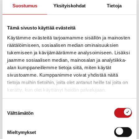
Äänestysaika 8.2.2023 klo 15 – 24.2.2023 klo 15 saakka
Suostumus
Yksityiskohdat
Tietoja
Äänestysohje:
Tämä sivusto käyttää evästeitä
Jokainen kuntalainen voi äänestää kerran täyttämällä
Käytämme evästeitä tarjoamamme sisällön ja mainosten
joko paperisen lomakkeen kirjastolla tai
räätälöimiseen, sosiaalisen median ominaisuuksien
verkkolomakkeella:
tukemiseen ja kävijämäärämme analysoimiseen. Lisäksi
jaamme sosiaalisen median, mainosalan ja analytiikka-
https://link.webropolsurveys.com/S/5BC805CAC3859F05
alan kumppaneillemme tietoja siitä, miten käytät
sivustoamme. Kumppanimme voivat yhdistää näitä
Samalla lomakkeella voi äänestää yhtä pienempää
tietoja muihin tietoihin, joita olet antanut heille tai joita on
ideaa ja yhtä isompaa ideaa. Äänestyksessä ei ole
kerätty, kun olet käyttänyt heidän palvelujaan.
ikärajaa. Äänestys ei vaadi vahvaa tunnistautumista,
mutta edellyttää nimen ja yhteystiedon jättämistä.
Suostumuksen
Ilman nimeä ja yhteystietoa jätettyä ääntä ei voida
Välttämätön
laskea mukaan äänestykseen. Yhteystietoja käytetään
valinta
ainoastaan äänestystuloksen varmentamiseen eikä niitä
luovuteta ulkopuolisille. Äänestystuloksen perusteella
Mieltymykset
toteutetaan kaksi ideaa: eniten ääniä saanut isompi