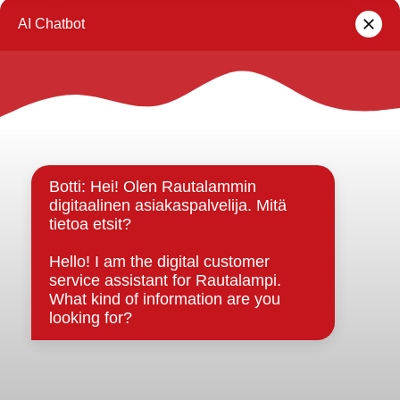
Rautalammin kunta
Yhteystiedot
Kuntainfo
Strategiat, ohjelmat, ohjeet, suunnitelmat, säännöt ja
sopimukset
Asiakirjajulkisuuskuvaus
Evästeet
Saavutettavuusseloste
Tietosuoja
Tietosuojaselosteet
Tietopyyntö