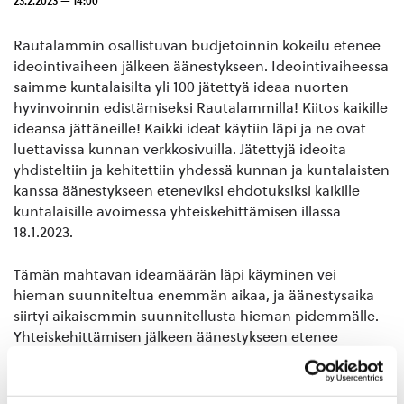
23.2.2023 — 14:00
Rautalammin osallistuvan budjetoinnin kokeilu etenee
ideointivaiheen jälkeen äänestykseen. Ideointivaiheessa
saimme kuntalaisilta yli 100 jätettyä ideaa nuorten
hyvinvoinnin edistämiseksi Rautalammilla! Kiitos kaikille
ideansa jättäneille! Kaikki ideat käytiin läpi ja ne ovat
luettavissa kunnan verkkosivuilla. Jätettyjä ideoita
yhdisteltiin ja kehitettiin yhdessä kunnan ja kuntalaisten
kanssa äänestykseen eteneviksi ehdotuksiksi kaikille
kuntalaisille avoimessa yhteiskehittämisen illassa
18.1.2023.
Tämän mahtavan ideamäärän läpi käyminen vei
hieman suunniteltua enemmän aikaa, ja äänestysaika
siirtyi aikaisemmin suunnitellusta hieman pidemmälle.
Yhteiskehittämisen jälkeen äänestykseen etenee
seitsemän ideaa, josta kuntalaiset voivat äänestää
mieleistään.