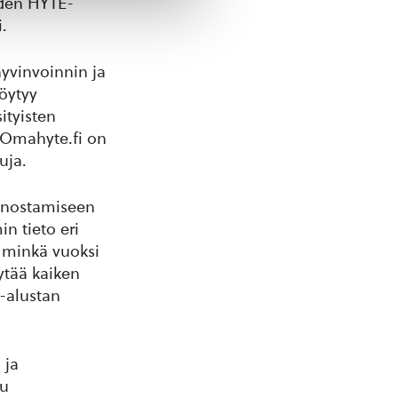
iden HYTE-
.
yvinvoinnin ja
öytyy
ityisten
. Omahyte.fi on
uja.
panostamiseen
n tieto eri
, minkä vuoksi
ytää kaiken
-alustan
 ja
tu