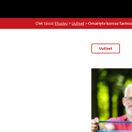
Olet tässä:
Etusivu
>
Uutiset
>
OmaHyte korvaa Tarmoa
Uutiset