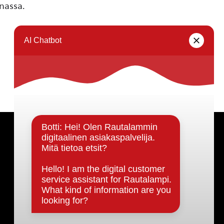
nassa.
Päätöksenteko ja lähidemokratia
Päätökset, esityslistat & pöytäkirjat
Hallinto
Kunnanhallitus
Kunnanvaltuusto