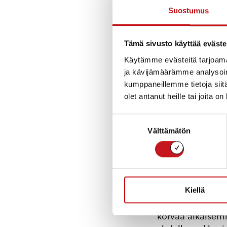
Suostumus
Tämä sivusto käyttää eväste
Käytämme evästeitä tarjoama
ja kävijämäärämme analysoim
kumppaneillemme tietoja siitä
olet antanut heille tai joita o
Suostumuksen
Välttämätön
valinta
Kiellä
Pohjois-Savon h
korvaa aikaisem