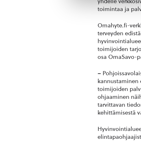
yhdelle verkkosi
toimintaa ja pal
Omahyte.fi-verkk
terveyden edistä
hyvinvointialuee
toimijoiden tarj
osa OmaSavo-pal
– Pohjoissavola
kannustaminen on
toimijoiden palve
ohjaaminen näih
tarvittavan tied
kehittämisestä v
Hyvinvointialueen
elintapaohjaajis