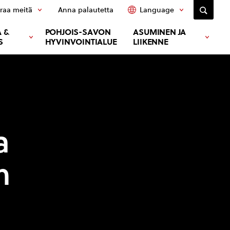
raa meitä
Anna palautetta
Language
 &
POHJOIS-SAVON
ASUMINEN JA
S
HYVINVOINTIALUE
LIIKENNE
a
n