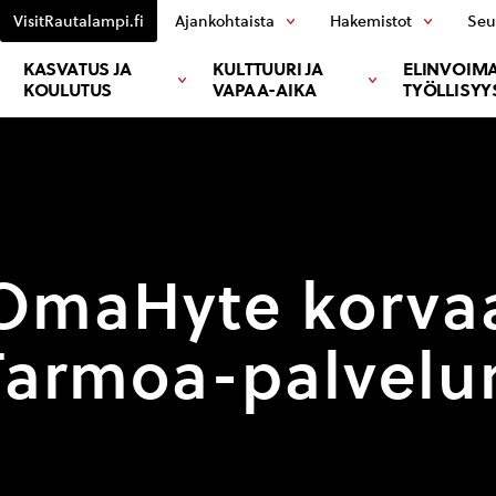
VisitRautalampi.fi
Ajankohtaista
Hakemistot
Seu
KASVATUS JA
KULTTUURI JA
ELINVOIMA
KOULUTUS
VAPAA-AIKA
TYÖLLISYY
OmaHyte korva
Tarmoa-palvelu