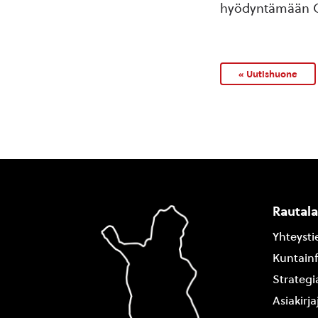
hyödyntämään O
« Uutishuone
Rautal
Yhteysti
Kuntain
Strategi
Asiakirj