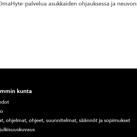
maHyte-palvelua asukkaiden ohjauksessa ja neuvon
ammin kunta
edot
fo
at, ohjelmat, ohjeet, suunnitelmat, säännöt ja sopimukset
ajulkisuuskuvaus