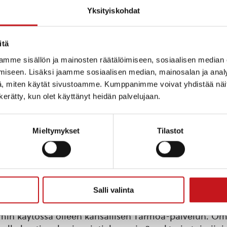
Yksityiskohdat
itä
mme sisällön ja mainosten räätälöimiseen, sosiaalisen median
iseen. Lisäksi jaamme sosiaalisen median, mainosalan ja analy
, miten käytät sivustoamme. Kumppanimme voivat yhdistää näitä t
n kerätty, kun olet käyttänyt heidän palvelujaan.
Mieltymykset
Tilastot
Salli valinta
yvinvointialueella aukesi lauantaina 27.9 OmaHyte-
min käytössä olleen kansallisen Tarmoa-palvelun. O