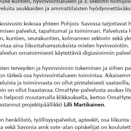
vulle kuntien, hyvinvointialueen ja 3. sektorin toimijo
veluita asukkaiden ja ammattilaisten hyödynnettäväksi
osivusto kokoaa yhteen Pohjois-Savossa tarjottavat h
misen palvelut, tapahtumat ja toiminnan. Palvelusta l
n, kuntien, seurakuntien, kolmannen sektorin sekä yks
ontaa aina liikuntaharrastuksista mielen hyvinvointiin
velun omatoimisesti käytettäviä digiasioinnin palvel
isten terveyden ja hyvinvoinnin tukeminen ja siihen 
 tärkeä osa hyvinvointialueen toimintaa. Aikaisemmi
luista ja toiminnasta on ollut pirstaleisesti saatavilla
in on ollut haastavaa. OmaHyte-palvelusta asukas lö
on helposti muutamalla klikkauksella, kertoo OmaHyte
astannut projektipäällikkö
Lilli Martikainen
.
 henkilöstö, työllisyyspalvelut, apteekit, osa liikunta-
ta sekä Savonia amk sote-alan opiskelijat on koulutet