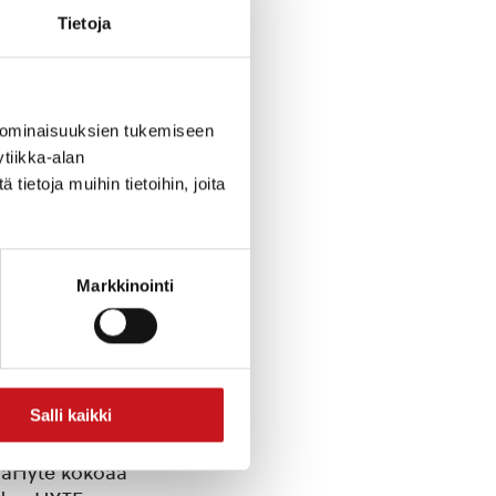
Tietoja
 ominaisuuksien tukemiseen
tiikka-alan
ietoja muihin tietoihin, joita
Markkinointi
Salli kaikki
palvelu,
joka
maHyte kokoaa