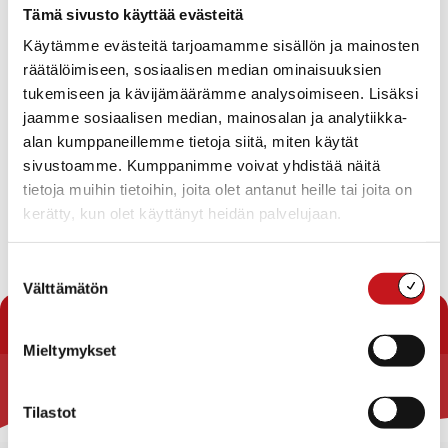
Tämä sivusto käyttää evästeitä
Käytämme evästeitä tarjoamamme sisällön ja mainosten
räätälöimiseen, sosiaalisen median ominaisuuksien
tukemiseen ja kävijämäärämme analysoimiseen. Lisäksi
jaamme sosiaalisen median, mainosalan ja analytiikka-
alan kumppaneillemme tietoja siitä, miten käytät
sivustoamme. Kumppanimme voivat yhdistää näitä
tietoja muihin tietoihin, joita olet antanut heille tai joita on
kerätty, kun olet käyttänyt heidän palvelujaan.
Suostumuksen
Välttämätön
valinta
« Uutishuone
Mieltymykset
Rautalammin kunta
Tilastot
Yhteystiedot