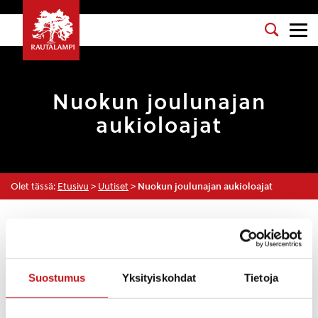
Nuokun joulunajan
aukioloajat
Olet tässä:
Etusivu
>
Uutiset
>
Nuokun joulunajan aukioloajat
Uutiset
10.12.2020 — 09:38
Suostumus
Yksityiskohdat
Tietoja