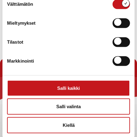
Välttämätön
valinta
Tulvavaroitus — varoitus voimassa 16.9. 00:00 – 19.9.
00:00
Mieltymykset
Tulvakeskus/SYKE: Runsaat sateet voivat nostaa jokien
vedenkorkeuksia nopeasti. Pelto- ja metsäalueiden
tulviminen sekä lievät häiriöt mahdollisia.
Tilastot
« Uutishuone
Markkinointi
Salli kaikki
Rautalammin kunta
Yhteystiedot
Salli valinta
Kuntainfo
Strategiat, ohjelmat, ohjeet, suunnitelmat, säännöt ja
Kiellä
sopimukset