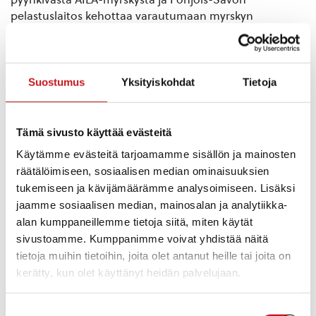
pelastuslaitos kehottaa varautumaan myrskyn
aiheuttamiin sähkökatkosten, myrskyvahinkojen ja
rankkasateiden seurauksiin. Muistetaan varmistaa myös
veneiden kiinnitykset ja pihakalusteiden yms. säilytys!
Suostumus
Yksityiskohdat
Tietoja
Tuulivaroitus maa-alueille — varoitus voimassa 17.9.
05:30 – 18.9. 00:00
Tuulivaroitus maa-alueille: Pohjoistuuli on vaarallisen
Tämä sivusto käyttää evästeitä
voimakasta, tuulen nopeus puuskissa 20 m/s. Yleisesti
Käytämme evästeitä tarjoamamme sisällön ja mainosten
tuulivahinkoja, paikoin myös yhtenäisiä vahinkoalueita.
räätälöimiseen, sosiaalisen median ominaisuuksien
Paikallisesti suurta raivaustarvetta, pitkiä sähkökatkoja
tukemiseen ja kävijämäärämme analysoimiseen. Lisäksi
sekä katkoja teleliikenteessä.
jaamme sosiaalisen median, mainosalan ja analytiikka-
alan kumppaneillemme tietoja siitä, miten käytät
Sadevaroitus — varoitus voimassa 17.9. 05:30 – 17.9.
sivustoamme. Kumppanimme voivat yhdistää näitä
09:30
tietoja muihin tietoihin, joita olet antanut heille tai joita on
Sadevaroitus: voi sataa runsaasti, yli 50 mm
kerätty, kun olet käyttänyt heidän palvelujaan.
vuorokaudessa. Herkimmin tulvivat alikulut ja
painanteet tulvivat taajama-alueilla. Liikenteessä
kohonnut vesiliirtovaara.
Suostumuksen