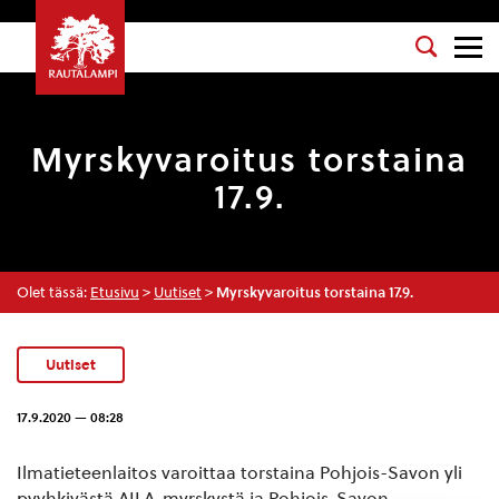
Myrskyvaroitus torstaina
17.9.
Olet tässä:
Etusivu
>
Uutiset
>
Myrskyvaroitus torstaina 17.9.
Uutiset
17.9.2020 — 08:28
Ilmatieteenlaitos varoittaa torstaina Pohjois-Savon yli
pyyhkivästä AILA-myrskystä ja Pohjois-Savon