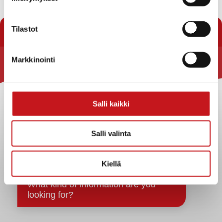
« Uutishuone
Tilastot
Markkinointi
Rautalammin kunta
Yhteystiedot
Salli kaikki
Kuntainfo
Strategiat, ohjelmat, ohjeet, suunnitelmat, säännöt ja
sopimukset
Salli valinta
Asiakirjajulkisuuskuvaus
Evästeet
Kiellä
Saavutettavuusseloste
Tietosuoja
Tietosuojaselosteet
Tietopyyntö