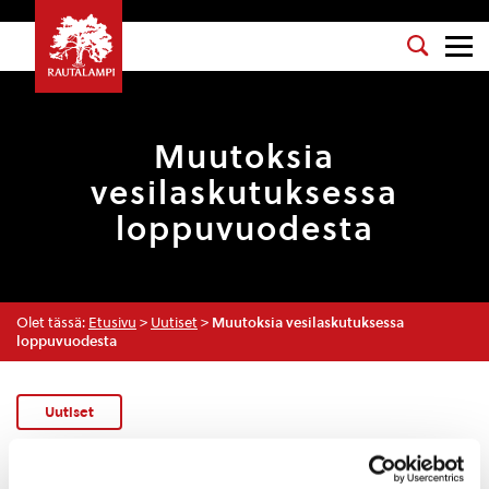
Muutoksia
vesilaskutuksessa
loppuvuodesta
Olet tässä:
Etusivu
>
Uutiset
>
Muutoksia vesilaskutuksessa
loppuvuodesta
Uutiset
26.8.2024 — 09:51