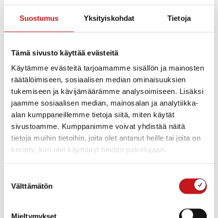
Yleisen arvonlisäverokannan muutoksen takia
Suostumus
Yksityiskohdat
Tietoja
vesilaskutuksen jaksoihin tulee muutoksia
loppuvuodesta. 1.9.2024 arvonlisäverokanta nousee 24
prosentista 25,5 prosenttiin. Tämän takia laskutamme
Tämä sivusto käyttää evästeitä
syyskuussa vesilaskutuksen heinä- ja elokuulta vanhalla
Käytämme evästeitä tarjoamamme sisällön ja mainosten
arvonlisäverolla ja sitten syyskuun alusta uudella
räätälöimiseen, sosiaalisen median ominaisuuksien
arvonlisäverolla. Vesilaskutuksen loppuvuoden
laskutusjaksot ovat seuraavat: 1.7. – 31.8.2024
tukemiseen ja kävijämäärämme analysoimiseen. Lisäksi
tasauslasku, 1.9. – 31.10.2024 arviolasku ja 1.11. –
jaamme sosiaalisen median, mainosalan ja analytiikka-
31.12.2024 arviolasku.
alan kumppaneillemme tietoja siitä, miten käytät
sivustoamme. Kumppanimme voivat yhdistää näitä
Vesimittarin lukemat on pyydetty ilmoittamaan 31.7.2024
tietoja muihin tietoihin, joita olet antanut heille tai joita on
mennessä, mutta lukemia puuttuu vielä. Mikäli emme
kerätty, kun olet käyttänyt heidän palvelujaan.
saa puuttuvaa vesimittarinlukemaa elokuun loppuun
mennessä, niin vedenkulutus tasauslaskutuksessa
Suostumuksen
laskutetaan uudella arvonlisäveroprosentilla.
Välttämätön
valinta
Rautalammin vesilaitos
Mieltymykset