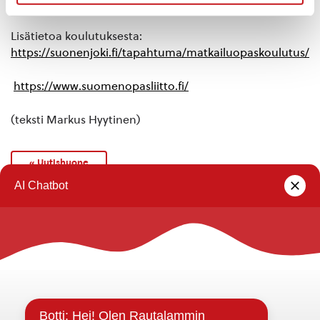
ilmoittautumisia koulutukseen. Lisätietoja:
Lisätietoa koulutuksesta:
https://suonenjoki.fi/tapahtuma/matkailuopaskoulutus/
https://www.suomenopasliitto.fi/
(teksti Markus Hyytinen)
« Uutishuone
Rautalammin kunta
Yhteystiedot
Kuntainfo
Strategiat, ohjelmat, ohjeet, suunnitelmat, säännöt ja