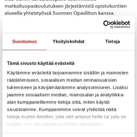
matkailuopaskoulutuksen järjestämistä opistokuntien
alueella yhteistyössä Suomen Opasliiton kanssa.
Opaskoulutuksen on tarkoitus alkaa elo-syyskuussa
2024 ja saada päätökseen syksyllä 2025.
Matkailuoppaan koulutuksen suorittanut henkilö
Suostumus
Yksityiskohdat
Tietoja
valmistuu paikallisoppaaksi. Kaikkiaan opetuksen kesto
on noin 200 h, josta luentoja (pääosin voi osallistua
myös etänä) ja käytännöt harjoituksia, itseopiskelua
Tämä sivusto käyttää evästeitä
sekä etätehtäviä.
Käytämme evästeitä tarjoamamme sisällön ja mainosten
räätälöimiseen, sosiaalisen median ominaisuuksien
Koulutus voidaan toteuttaa monimuotoisesti: luentoja,
tukemiseen ja kävijämäärämme analysoimiseen. Lisäksi
etätehtäviä, harjoitustöitä, kirja- ja luentotenttejä sekä
jaamme sosiaalisen median, mainosalan ja analytiikka-
kohdekäyntejä. Koulutus suositellaan toteutettavaksi
alan kumppaneillemme tietoja siitä, miten käytät
siten, että koulutuksen ohjelmasta on noin 1/3 luentoja
sivustoamme. Kumppanimme voivat yhdistää näitä
ja kohdekäyntejä, 1/3 käytännön harjoituksia (
tietoja muihin tietoihin, joita olet antanut heille tai joita on
esiintymistaito, opastaminen kohteissa, liikkuvassa
kerätty, kun olet käyttänyt heidän palvelujaan.
ajoneuvossa ja kävellen) ja 1/3 itsenäistä opiskelu
(tietojen hankkiminen, harjoitustyö, valmentautuminen