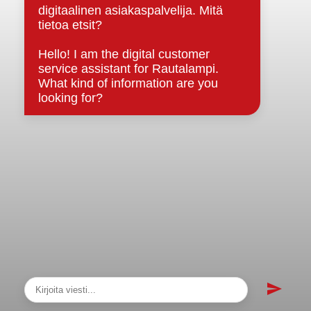
sopimukset
Asiakirjajulkisuuskuvaus
Evästeet
Saavutettavuusseloste
Tietosuoja
Tietosuojaselosteet
Tietopyyntö
Päätöksenteko ja lähidemokratia
Päätökset, esityslistat & pöytäkirjat
Hallinto
Kunnanhallitus
Kunnanvaltuusto
Lautakunnat