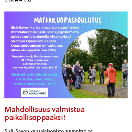
18.1.2024 — 16:22
Mahdollisuus valmistua
paikallisoppaaksi!
Sisä-Savon kansalaisopisto suunnittelee