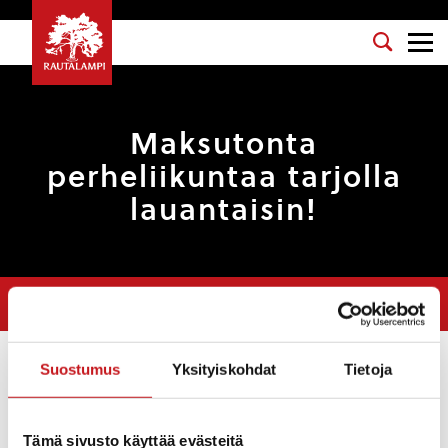
Maksutonta
perheliikuntaa tarjolla
lauantaisin!
Olet tässä:
Etusivu
>
Uutiset
>
Maksutonta perheliikuntaa tarjolla
lauantaisin!
Suostumus
Yksityiskohdat
Tietoja
Uutiset
14.9.2022 — 10:16
Tämä sivusto käyttää evästeitä