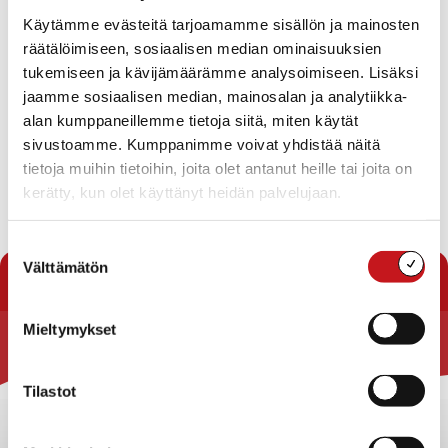
Käytämme evästeitä tarjoamamme sisällön ja mainosten
Maksutonta perheliikuntaa tarjolla lauantaisin (17.9.,
räätälöimiseen, sosiaalisen median ominaisuuksien
15.10. ja 19.11.2022) Matti Lohen koulun liikuntasalissa klo
10-12.
tukemiseen ja kävijämäärämme analysoimiseen. Lisäksi
jaamme sosiaalisen median, mainosalan ja analytiikka-
Ohjaajana Janne Mensonen, ei
alan kumppaneillemme tietoja siitä, miten käytät
ennakkoilmoittautumista. Perheliikuntaan ovat
sivustoamme. Kumppanimme voivat yhdistää näitä
tervetulleita kaikenikäiset lapset yhdessä
tietoja muihin tietoihin, joita olet antanut heille tai joita on
vanhemman/huoltajan kanssa!
kerätty, kun olet käyttänyt heidän palvelujaan.
Suostumuksen
« Uutishuone
Välttämätön
valinta
Mieltymykset
Rautalammin kunta
Tilastot
Yhteystiedot
Kuntainfo