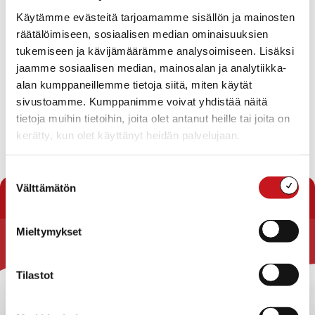
Käytämme evästeitä tarjoamamme sisällön ja mainosten
Rautalampilaisille ammatti-, ammattikorkeakoulu- ja
räätälöimiseen, sosiaalisen median ominaisuuksien
yliopisto-opiskelijoille tarkoitetut opiskelijastipendit
julistetaan haettavavaksi 31.1.2021 mennessä. Stipendit
tukemiseen ja kävijämäärämme analysoimiseen. Lisäksi
myöntää LC Rautalampi ja LC Rautalampi/Malvi.
jaamme sosiaalisen median, mainosalan ja analytiikka-
Hakulomakkeita saa mm. kunnanviraston neuvonnasta
alan kumppaneillemme tietoja siitä, miten käytät
ja Nesteeltä.
sivustoamme. Kumppanimme voivat yhdistää näitä
tietoja muihin tietoihin, joita olet antanut heille tai joita on
Lions -stipendihakemuslomake 2
Lataa
kerätty, kun olet käyttänyt heidän palvelujaan.
Suostumuksen
« Uutishuone
Välttämätön
valinta
Mieltymykset
Rautalammin kunta
Tilastot
Yhteystiedot
Kuntainfo