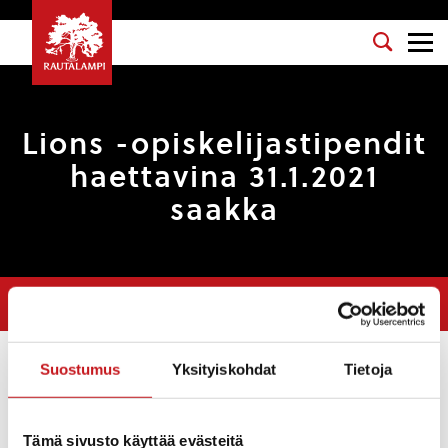
Lions -opiskelijastipendit
haettavina 31.1.2021
saakka
Olet tässä:
Etusivu
>
Uutiset
>
Lions -opiskelijastipendit haettavina
31.1.2021 saakka
Suostumus
Yksityiskohdat
Tietoja
Uutiset
14.1.2021 — 14:40
Tämä sivusto käyttää evästeitä