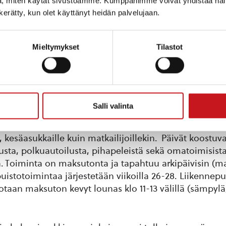
, miten käytät sivustoamme. Kumppanimme voivat yhdistää näitä t
n kerätty, kun olet käyttänyt heidän palvelujaan.
Mieltymykset
Tilastot
Salli valinta
oiminta on Matti Lohen koulun pihassa tapahtuvaa avo
e, kesäasukkaille kuin matkailijoillekin. Päivät koostuva
usta, polkuautoilusta, pihapeleistä sekä omatoimisist
ä. Toiminta on maksutonta ja tapahtuu arkipäivisin (ma
puistotoimintaa järjestetään viikoilla 26-28. Liikennep
rjotaan maksuton kevyt lounas klo 11-13 välillä (sämpyl