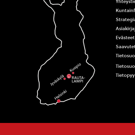
Yhteysti
Kuntain
Strategi
Asiakirj
Evästeet
Saavutet
Tietosuo
Tietosuo
Tietopy