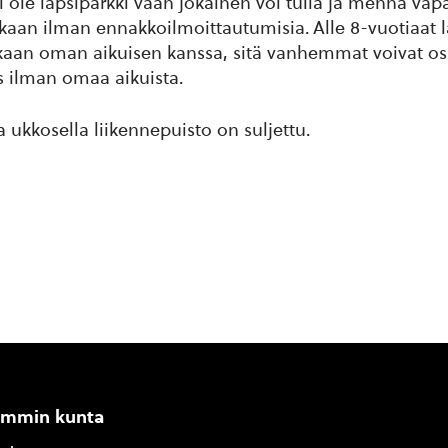
i ole lapsiparkki vaan jokainen voi tulla ja mennä vap
aan ilman ennakkoilmoittautumisia. Alle 8-vuotiaat l
kaan oman aikuisen kanssa, sitä vanhemmat voivat osa
 ilman omaa aikuista.
a ukkosella liikennepuisto on suljettu.
ammin kunta