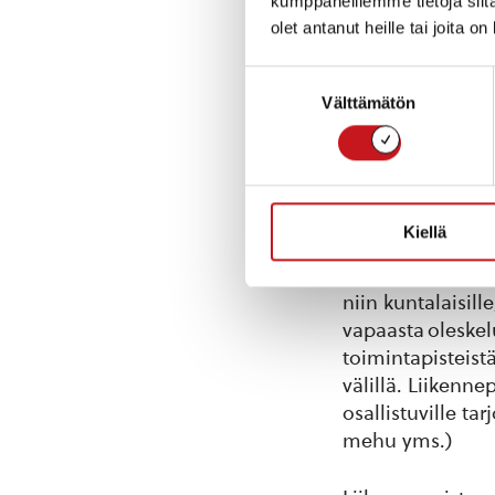
kumppaneillemme tietoja siitä
olet antanut heille tai joita o
Suostumuksen
Välttämätön
valinta
Kiellä
Liikennepuistot
niin kuntalaisill
vapaasta oleskel
toimintapisteist
välillä. Liikenne
osallistuville ta
mehu yms.)