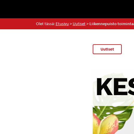
Olet tässä:
Etusivu
>
Uutiset
>
Liikennepuisto toimintaa
Uutiset