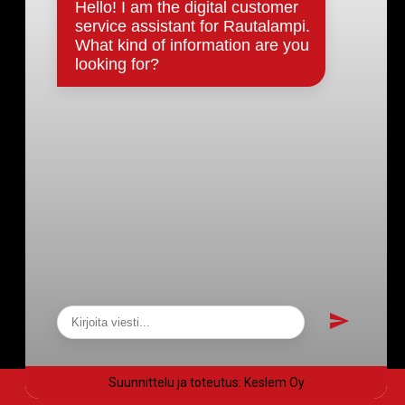
Päätökset, esityslistat & pöytäkirjat
Hallinto
Kunnanhallitus
Kunnanvaltuusto
Lautakunnat