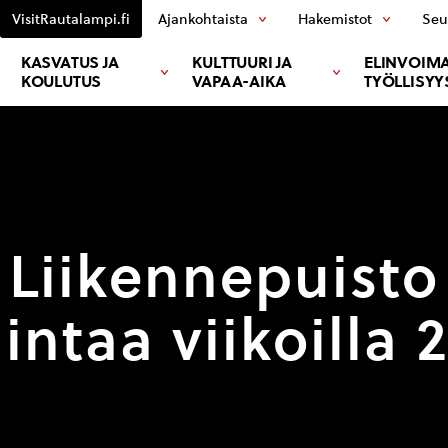
VisitRautalampi.fi
Ajankohtaista
Hakemistot
Seu
KASVATUS JA
KULTTUURI JA
ELINVOIMA
KOULUTUS
VAPAA-AIKA
TYÖLLISYY
Liikennepuisto
intaa viikoilla 