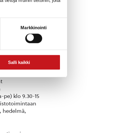
ietoja muihin tietoihin, joita
Markkinointi
Salli kaikki
inta toimintaa
t
a
-pe) klo 9.30-15
uistotoimintaan
ä, hedelmä,