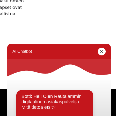
aasti omien
apset ovat
llistua
Päätöksenteko ja lähidemokratia