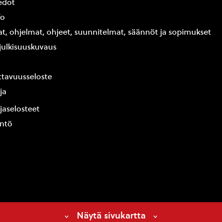
edot
fo
at, ohjelmat, ohjeet, suunnitelmat, säännöt ja sopimukset
ajulkisuuskuvaus
tavuusseloste
ja
jaselosteet
yntö
Näytä sivukartta