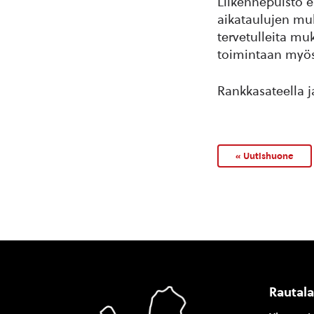
Liikennepuisto e
aikataulujen muk
tervetulleita mu
toimintaan myös
Rankkasateella j
« Uutishuone
Rautal