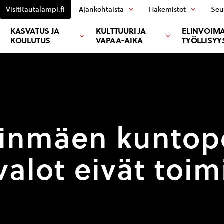
VisitRautalampi.fi
Ajankohtaista
Hakemistot
Seu
KASVATUS JA
KULTTUURI JA
ELINVOIMA
KOULUTUS
VAPAA-AIKA
TYÖLLISYY
sinmäen kuntop
valot eivät toim