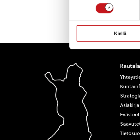
« Uutishuone
Kiellä
Rautal
Yhteysti
Kuntain
Strategi
Asiakirj
Evästeet
Saavutet
Tietosuo