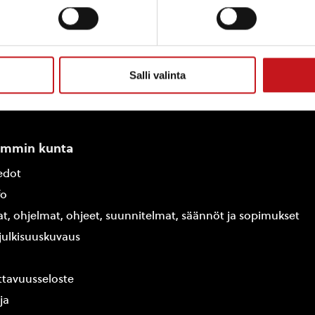
Salli valinta
ammin kunta
edot
fo
at, ohjelmat, ohjeet, suunnitelmat, säännöt ja sopimukset
ajulkisuuskuvaus
tavuusseloste
ja