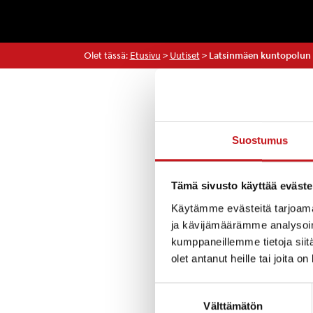
Olet tässä:
Etusivu
>
Uutiset
>
Latsinmäen kuntopolun v
Uutiset
Suostumus
Latsinmäen kunt
Tämä sivusto käyttää eväste
Viankorjaus on t
mennessä.
Käytämme evästeitä tarjoama
ja kävijämäärämme analysoim
Kuntopolun valo
kumppaneillemme tietoja siitä
pahoittelee häiri
olet antanut heille tai joita o
Suostumuksen
Välttämätön
valinta