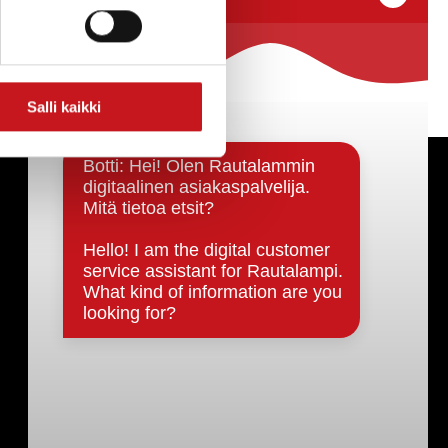
Salli kaikki
Päätöksenteko ja lähidemokratia
Päätökset, esityslistat & pöytäkirjat
Hallinto
Kunnanhallitus
Kunnanvaltuusto
Lautakunnat