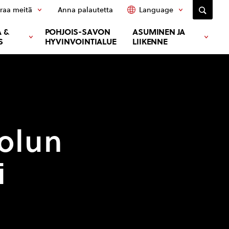
raa meitä
Anna palautetta
Language
 &
POHJOIS-SAVON
ASUMINEN JA
S
HYVINVOINTIALUE
LIIKENNE
olun
i