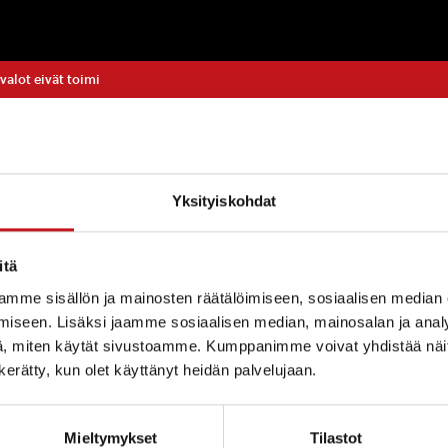
alot eivät toimi
LIIKUNTA
,
LIIKUNTAP
Yksityiskohdat
opolun valojen kaapeli vahingoittui metsätöiden yht
itä
ilattu. Kuntopolun valot ovat toiminnassa maanantai-
mme sisällön ja mainosten räätälöimiseen, sosiaalisen median
iseen. Lisäksi jaamme sosiaalisen median, mainosalan ja analy
t ovat toiminnassa maanantai-iltaan mennessä. Tekn
, miten käytät sivustoamme. Kumppanimme voivat yhdistää näitä t
öitä.
n kerätty, kun olet käyttänyt heidän palvelujaan.
Mieltymykset
Tilastot