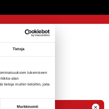
AIKAT
27.11.2020 — 19:11
Tietoja
eydessä.
iltaan
 ominaisuuksien tukemiseen
tiikka-alan
inen osasto
ietoja muihin tietoihin, joita
Markkinointi