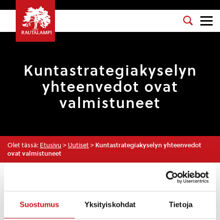
Kuntastrategiakyselyn
yhteenvedot ovat
valmistuneet
Olet tässä:
Etusivu
>
Uutiset
>
Kuntastrategiakyselyn yhteenvedot
ovat valmistuneet
Uutiset
Suostumus
Yksityiskohdat
Tietoja
27.9.2021 — 11:46