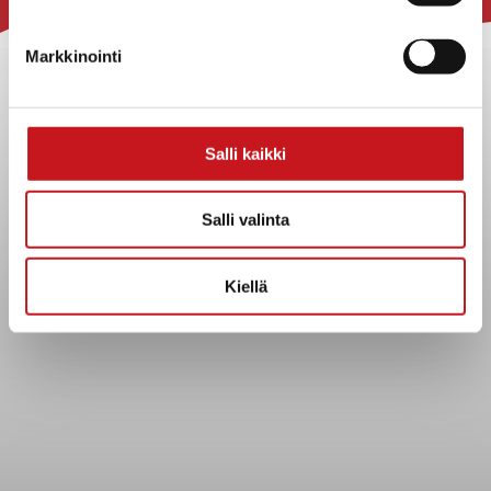
Rautalammin kunta
Yhteystiedot
Markkinointi
Kuntainfo
Strategiat, ohjelmat, ohjeet, suunnitelmat, säännöt ja
sopimukset
Salli kaikki
Asiakirjajulkisuuskuvaus
Evästeet
Salli valinta
Saavutettavuusseloste
Tietosuoja
Kiellä
Tietosuojaselosteet
Tietopyyntö
Päätöksenteko ja lähidemokratia
Päätökset, esityslistat & pöytäkirjat
Hallinto
Kunnanhallitus