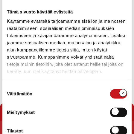
Rautalammin kunnan kuntastratergiakyselyn
Tämä sivusto käyttää evästeitä
yhteenvedot ovat valmistuneet.
Käytämme evästeitä tarjoamamme sisällön ja mainosten
räätälöimiseen, sosiaalisen median ominaisuuksien
Toinen yhteenvedoista on henkilöstön ja
tukemiseen ja kävijämäärämme analysoimiseen. Lisäksi
luottamushenkilöiden vastauksien yhteenveto ja toinen
kuntalaisille ja kunnan sidosryhmille tehdyn kyselyn
jaamme sosiaalisen median, mainosalan ja analytiikka-
yhteenveto.
alan kumppaneillemme tietoja siitä, miten käytät
sivustoamme. Kumppanimme voivat yhdistää näitä
Rautalammin-kuntastrategiakysely-Henkilostolle-ja-
tietoja muihin tietoihin, joita olet antanut heille tai joita on
luottamushenkiloille-sisainen-Muokkaa-tulokset-23.9.2021
Lataa
kerätty, kun olet käyttänyt heidän palvelujaan.
Rautalammin-kuntastrategiakysely-Kuntalaisille-ja-kunnan-
sidosryhmille-ulkoinen-tulokset-23.9.2021
Lataa
Suostumuksen
Välttämätön
valinta
« Uutishuone
Mieltymykset
Tilastot