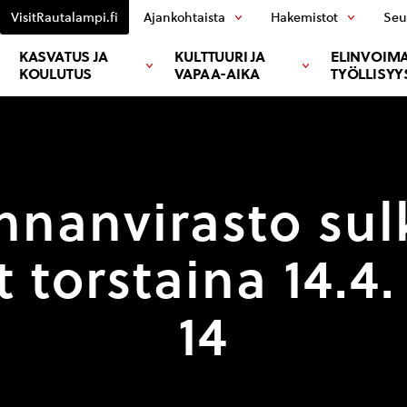
VisitRautalampi.fi
Ajankohtaista
Hakemistot
Seu
KASVATUS JA
KULTTUURI JA
ELINVOIMA
KOULUTUS
VAPAA-AIKA
TYÖLLISYY
nnanvirasto sul
 torstaina 14.4.
14