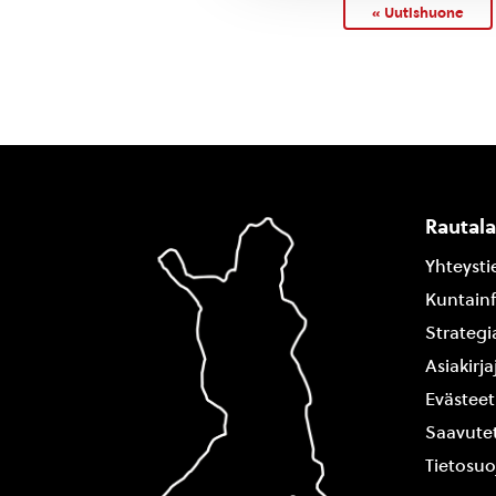
« Uutishuone
Rautal
Yhteysti
Kuntain
Strategi
Asiakirj
Evästeet
Saavutet
Tietosuo