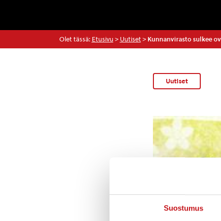
Olet tässä:
Etusivu
>
Uutiset
>
Kunnanvirasto sulkee ovet
Uutiset
Suostumus