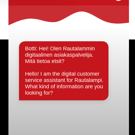
Päätöksenteko ja lähidemokratia
Päätökset, esityslistat & pöytäkirjat
Hallinto
Kunnanhallitus
Kunnanvaltuusto
Lautakunnat