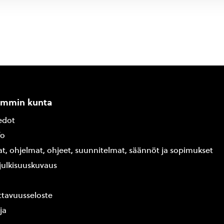
ammin kunta
edot
fo
at, ohjelmat, ohjeet, suunnitelmat, säännöt ja sopimukset
ajulkisuuskuvaus
tavuusseloste
ja