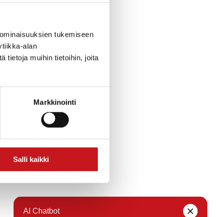
 ominaisuuksien tukemiseen
tiikka-alan
ietoja muihin tietoihin, joita
Markkinointi
Salli kaikki