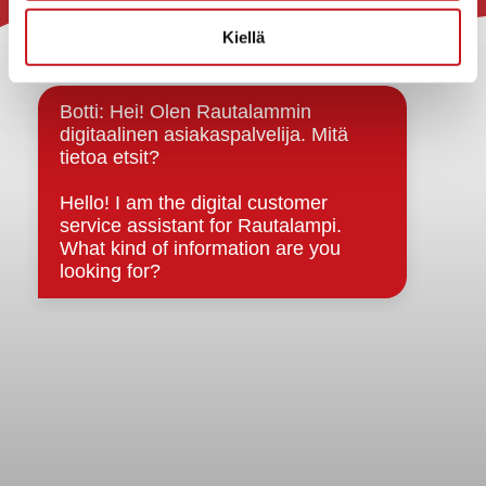
Rautalammin kunta
Kiellä
Yhteystiedot
Kuntainfo
Strategiat, ohjelmat, ohjeet, suunnitelmat, säännöt ja
sopimukset
Asiakirjajulkisuuskuvaus
Evästeet
Saavutettavuusseloste
Tietosuoja
Tietosuojaselosteet
Tietopyyntö
Päätöksenteko ja lähidemokratia
Päätökset, esityslistat & pöytäkirjat
Hallinto
Kunnanhallitus