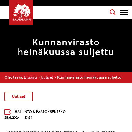
Kunnanvirasto
heinäkuussa suljettu
Olet tässä:
Etusivu
>
Uutiset
>
Kunnanvirasto heinäkuussa suljettu
Uutiset
HALLINTO & PÄÄTÖKSENTEKO
28.6.2024 — 13:24