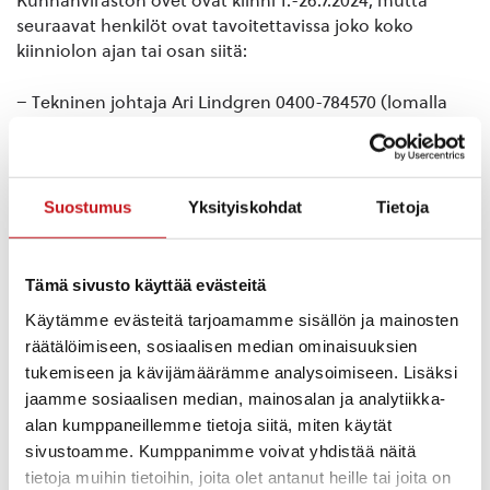
Kunnanviraston ovet ovat kiinni 1.-26.7.2024, mutta
seuraavat henkilöt ovat tavoitettavissa joko koko
kiinniolon ajan tai osan siitä:
– Tekninen johtaja Ari Lindgren 0400-784570 (lomalla
15.7.-11.8.)
– Kiinteistö- ja aluepäällikkö Pasi Väyrynen 050-524 3003
(lomalla 1.-12.7)
Suostumus
Yksityiskohdat
Tietoja
-Rakennustarkastaja Laura Paloniemi 040-3587787
(lomalla 29.7. -23.8.)
Tämä sivusto käyttää evästeitä
Käytämme evästeitä tarjoamamme sisällön ja mainosten
–
Päivystävä talonmies
0400-175264
räätälöimiseen, sosiaalisen median ominaisuuksien
tukemiseen ja kävijämäärämme analysoimiseen. Lisäksi
-Tekninen sihteeri Merja Larilahti 040-593 6344 (lomalla
jaamme sosiaalisen median, mainosalan ja analytiikka-
11.7- 7.8.)
alan kumppaneillemme tietoja siitä, miten käytät
sivustoamme. Kumppanimme voivat yhdistää näitä
-Sivistysjohtaja Matti Vänttinen 040-4801492 (lomalla
tietoja muihin tietoihin, joita olet antanut heille tai joita on
1.7.-29.7.)