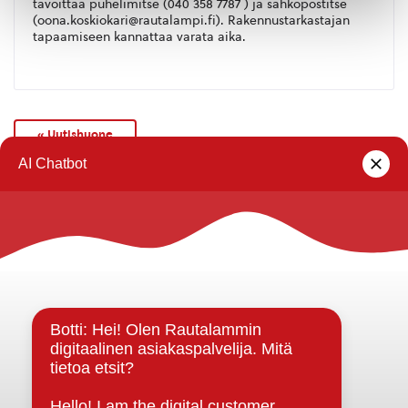
tavoittaa p
uhelimitse (040 358 7787 ) ja sähköpostitse
(oona.koskiokari@rautalampi.fi).
Rakennustarkastajan
tapaamiseen kannattaa varata aika.
« Uutishuone
Rautalammin kunta
Yhteystiedot
Kuntainfo
Strategiat, ohjelmat, ohjeet, suunnitelmat, säännöt ja
sopimukset
Asiakirjajulkisuuskuvaus
Evästeet