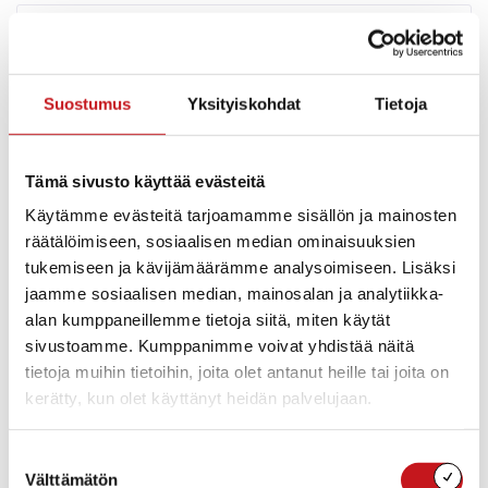
Päivystävä talonmies
0400 175 264
Suostumus
Yksityiskohdat
Tietoja
Yksikkö
Tekninen osasto
Tämä sivusto käyttää evästeitä
Käytämme evästeitä tarjoamamme sisällön ja mainosten
räätälöimiseen, sosiaalisen median ominaisuuksien
tukemiseen ja kävijämäärämme analysoimiseen. Lisäksi
jaamme sosiaalisen median, mainosalan ja analytiikka-
alan kumppaneillemme tietoja siitä, miten käytät
sivustoamme. Kumppanimme voivat yhdistää näitä
Rakennustarkastaja
tietoja muihin tietoihin, joita olet antanut heille tai joita on
kerätty, kun olet käyttänyt heidän palvelujaan.
Suostumuksen
Välttämätön
valinta