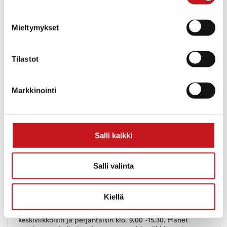
Mieltymykset
Tilastot
Markkinointi
Oona Koskiokari
040 358 7787
Salli kaikki
oona.koskiokari@rautalampi.fi
Yksikkö
Tekninen osasto
Salli valinta
Toimipaikka
Kunnanvirasto, Kuopiontie 11, 77700 Rautalampi
Kiellä
Vastaanottoajat:
Rakennustarkastaja palvelee maanantaisin,
keskiviikkoisin ja perjantaisin klo. 9.00 -15.30. Hänet