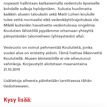
nopeasti hallintaan katkaisemalla vedentulo kyseiselle
kohdalle sulkuja hyödyntäen. Sulusta huolimatta
kaikkiin alueen talouksiin sekä Matti Lohen koululle
tulee vettä normaalisi eikä vedenkäyttörajoituksia ole.
Mikäli kuitenkin havaitsette vedentulossa ongelmia
Koulutien lähistöllä pyydämme ottamaan yhteyttä
päivystävään talomieheen (yhteystiedot alla).
Vesivuoto on voinut pehmentää Koulutietä, jonka
vuoksi alue on eristetty aidoin. Tämä haittaa liikennettä
Koulutiellä. Alueen kiinteistöille ei ole aiheutunut
vahinkoja. Korjaustyöt aloitetaan maanantaina
21.10.2019
Lisätietoja aiheesta päivitetään tarvittaessa tähän
tiedotteeseen.
Kysy lisää: