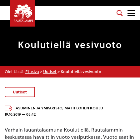
Koulutiellä vesivuoto
Olet tässä:
Etusivu
>
Uutiset
>
Koulutiellä vesivuoto
Uutiset
ASUMINEN JA YMPÄRISTÖ
,
MATTI LOHEN KOULU
19.10.2019 — 08:42
Varhain lauantaiaamuna Koulutiellä, Rautalammin
keskustassa havaittiin vuoto vesiputkessa. Vuoto saatiin