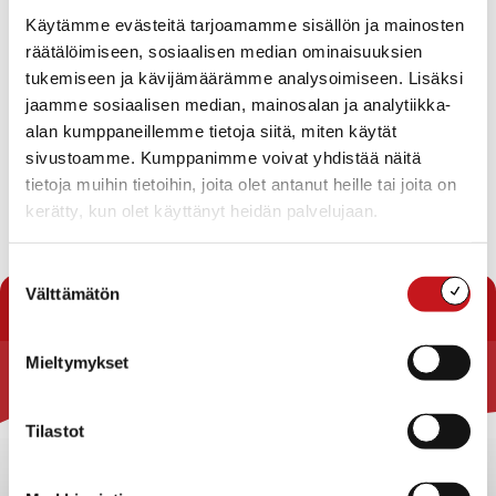
Viimeisen 2 viikon aikana on todettu 3 positiivista
Käytämme evästeitä tarjoamamme sisällön ja mainosten
koronavirustapausta Sisä-Savon terveydenhuollon
kuntayhtymän alueella. Tartunnat ovat ulkomaihin
räätälöimiseen, sosiaalisen median ominaisuuksien
liittyviä.
tukemiseen ja kävijämäärämme analysoimiseen. Lisäksi
jaamme sosiaalisen median, mainosalan ja analytiikka-
Pääsiäisenä toivomme ydinperheen kesken ulkoilua ja
alan kumppaneillemme tietoja siitä, miten käytät
väkijoukkojen välttämistä. Mahdolliset sukulaisvierailut
sivustoamme. Kumppanimme voivat yhdistää näitä
vain aivan terveinä ja harkitusti. Muistetaan maskin
tietoja muihin tietoihin, joita olet antanut heille tai joita on
käyttö, etäisyydet ja käsihygienia.
kerätty, kun olet käyttänyt heidän palvelujaan.
Suostumuksen
« Uutishuone
Välttämätön
valinta
Mieltymykset
Rautalammin kunta
Tilastot
Yhteystiedot
Kuntainfo