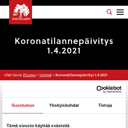
Koronatilannepäivitys
1.4.2021
Olet tässä:
Etusivu
>
Uutiset
>
Koronatilannepäivitys 1.4.2021
Uutiset
Suostumus
Yksityiskohdat
Tietoja
KORONAVIRUS
2.4.2021 — 18:02
Tämä sivusto käyttää evästeitä