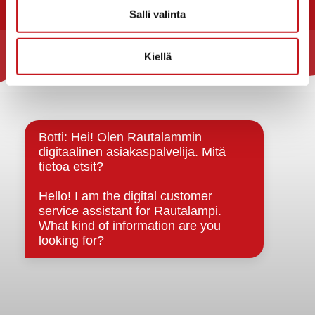
Salli valinta
Kiellä
Rautalammin kunta
Yhteystiedot
Kuntainfo
Strategiat, ohjelmat, ohjeet, suunnitelmat, säännöt ja
sopimukset
Asiakirjajulkisuuskuvaus
Evästeet
Saavutettavuusseloste
Tietosuoja
Tietosuojaselosteet
Tietopyyntö
Päätöksenteko ja lähidemokratia