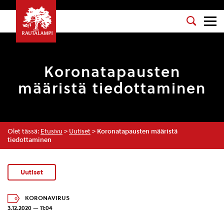
Koronatapausten
määristä tiedottaminen
Olet tässä:
Etusivu
>
Uutiset
>
Koronatapausten määristä
tiedottaminen
Uutiset
KORONAVIRUS
3.12.2020 — 11:04