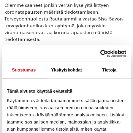
Olemme saaneet jonkin verran kyselyitä liittyen
koronatapausten määristä tiedottamiseen.
Terveydenhuollosta Rautalammilla vastaa Sisä-Savon
terveydenhuollon kuntayhtymä, joka myöskin
viranomaisena vastaa koronatapausten määristä
tiedottamisesta.
Sisä-Savon terveydenhuollon kuntayhtymä julkaisi
uusien koronatapausten määrät päivittäin viime viikolla.
Tilanteen rauhoituttua kuntayhtymä ei ole enää
Suostumus
Yksityiskohdat
Tietoja
julkaissut päivittäisiä lukuja. Olemme toivoneet, että
terveyskeskus edelleen julkistaisi tiedot päivittäin.
Tämä sivusto käyttää evästeitä
Julkisuudessa, etenkin valtakunnallisissa uutisissa,
Käytämme evästeitä tarjoamamme sisällön ja mainosten
kunnittaiset tartuntaluvut perustuvat yleensä
räätälöimiseen, sosiaalisen median ominaisuuksien
Terveyden ja hyvinvoinnin laitoksen (THL) julkistamiin
tukemiseen ja kävijämäärämme analysoimiseen. Lisäksi
tietoihin. Nämä tiedot päivittyvät joka päivä kello 12,
mutta THL:n luvuissa voi olla muutaman päivän viive
jaamme sosiaalisen median, mainosalan ja analytiikka-
verrattuna esimerkiksi Sisä-Savon terveydenhuollon
alan kumppaneillemme tietoja siitä, miten käytät