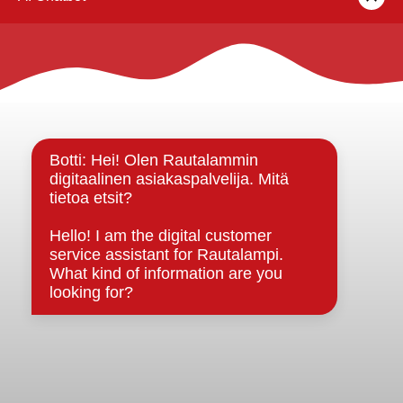
Rautalammin kunta
Yhteystiedot
Kuntainfo
Strategiat, ohjelmat, ohjeet, suunnitelmat, säännöt ja
sopimukset
Asiakirjajulkisuuskuvaus
Evästeet
Saavutettavuusseloste
Tietosuoja
Tietosuojaselosteet
Tietopyyntö
Päätöksenteko ja lähidemokratia