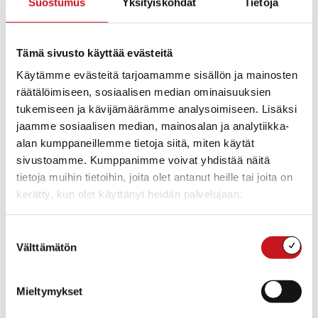
Suostumus
Yksityiskohdat
Tietoja
Jatkossa tulemme järjestämään myös
ajanvarauksettomia walk in -rokotustilaisuuksia.
Etenemme
Tämä sivusto käyttää evästeitä
rokotuksissa ikäryhmittäin. Tämän hetken arvion
mukaan aloitamme alle 60 vuotiaiden kolmannet
Käytämme evästeitä tarjoamamme sisällön ja mainosten
koronarokotukset helmikuussa.
räätälöimiseen, sosiaalisen median ominaisuuksien
tukemiseen ja kävijämäärämme analysoimiseen. Lisäksi
jaamme sosiaalisen median, mainosalan ja analytiikka-
Muihin tällä hetkellä rokotettaviin ryhmiin kuuluvat
alan kumppaneillemme tietoja siitä, miten käytät
lyhyellä annosvälillä rokotetut, koronapotilaita
sivustoamme. Kumppanimme voivat yhdistää näitä
hoitava ja muuta kiireellistä hoitoa antava sosiaali- ja
tietoja muihin tietoihin, joita olet antanut heille tai joita on
terveydenhuollon henkilöstö sekä
kerätty, kun olet käyttänyt heidän palvelujaan.
ympärivuorokautisen hoivan henkilöstö. Voimakkaasti
immuunipuutteisille kolmatta annosta
Suostumuksen
suositellaan aiempaan tapaan 2 kuukautta toisen
Välttämätön
valinta
annoksen jälkeen.
Mieltymykset
THL suosittelee myös, että riskiryhmiin kuuluvia 5–11-