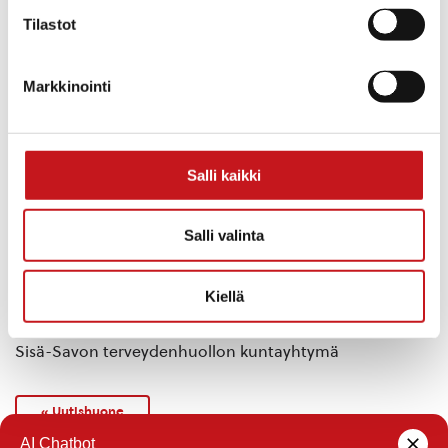
vuotiaita lapsia ryhdytään rokottamaan
Tilastot
koronavirusta vastaan heti, kun lapsille tarkoitettuja
rokotevalmisteita saadaan maahan.
Tämänhetkisen arvion mukaan rokotteita voidaan
Markkinointi
saada maahan joulukuun puolivälissä. THL laatii
vielä erilliset ohjeet sekä lasten riskiryhmistä että
vakavasti immuunipuutteisista.
Salli kaikki
Tiedotamme rokotusten etenemisestä kotisivuilla sekä
paikallislehdessä. Ajanvarauksemme on
Salli valinta
ruuhkautunut rokotustiedusteluista. Pyydämme
rauhassa seuraamaan tiedotusta omasta
Kiellä
rokotusvuorosta.
Sisä-Savon terveydenhuollon kuntayhtymä
« Uutishuone