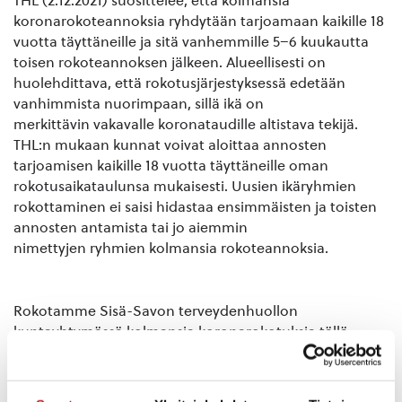
THL (2.12.2021) suosittelee, että kolmansia
koronarokoteannoksia ryhdytään tarjoamaan kaikille 18
vuotta täyttäneille ja sitä vanhemmille 5–6 kuukautta
toisen rokoteannoksen jälkeen. Alueellisesti on
huolehdittava, että rokotusjärjestyksessä edetään
vanhimmista nuorimpaan, sillä ikä on
merkittävin vakavalle koronataudille altistava tekijä.
THL:n mukaan kunnat voivat aloittaa annosten
tarjoamisen kaikille 18 vuotta täyttäneille oman
rokotusaikataulunsa mukaisesti. Uusien ikäryhmien
rokottaminen ei saisi hidastaa ensimmäisten ja toisten
annosten antamista tai jo aiemmin
nimettyjen ryhmien kolmansia rokoteannoksia.
Rokotamme Sisä-Savon terveydenhuollon
kuntayhtymässä kolmansia koronarokotuksia tällä
hetkellä
80 vuotta täyttäneille ja riskiryhmään kuuluville, joille
soitamme rokotusajan terveysasemalta.